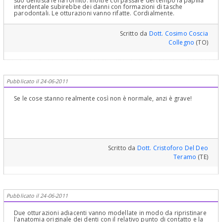
otturazione c'è tanta cultura e Professionalità e professionismo! Le
suo dentista le ha fornito. Inoltre col passare del tempo la papilla
due otturazioni vanno quindi, stando alle sue parole, ovviamente,
interdentale subirebbe dei danni con formazioni di tasche
controllate e nel caso rifatte.Cordialmente Gustavo Petti,
parodontali. Le otturazioni vanno rifatte. Cordialmente.
Parodontologia, Implantologia, Gnatologia e Riabilitazione Orale
Completa in Casi Clinici Complessi ed Ortodonzia e Pedodonzia la
figlia Claudia Petti, in Cagliari.
Scritto da
Dott. Cosimo Coscia
Collegno
(TO)
Pubblicato il 24-06-2011
Se le cose stanno realmente così non è normale, anzi è grave!
Scritto da
Dott. Cristoforo Del Deo
Teramo
(TE)
Pubblicato il 24-06-2011
Due otturazioni adiacenti vanno modellate in modo da ripristinare
l'anatomia originale dei denti con il relativo punto di contatto e la