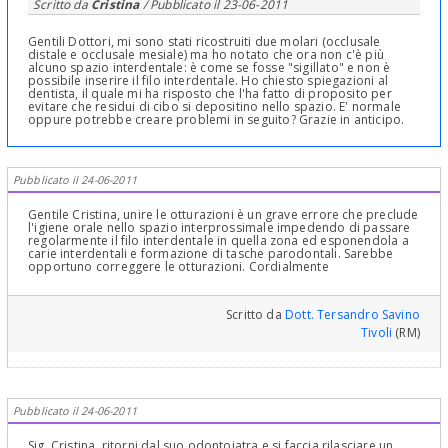
Scritto da
Cristina
/ Pubblicato il
23-06-2011
Gentili Dottori, mi sono stati ricostruiti due molari (occlusale
distale e occlusale mesiale) ma ho notato che ora non c'è più
alcuno spazio interdentale: è come se fosse "sigillato" e non è
possibile inserire il filo interdentale. Ho chiesto spiegazioni al
dentista, il quale mi ha risposto che l'ha fatto di proposito per
evitare che residui di cibo si depositino nello spazio. E' normale
oppure potrebbe creare problemi in seguito? Grazie in anticipo.
Pubblicato il 24-06-2011
Gentile Cristina, unire le otturazioni è un grave errore che preclude
l'igiene orale nello spazio interprossimale impedendo di passare
regolarmente il filo interdentale in quella zona ed esponendola a
carie interdentali e formazione di tasche parodontali. Sarebbe
opportuno correggere le otturazioni. Cordialmente
Scritto da
Dott. Tersandro Savino
Tivoli
(RM)
Pubblicato il 24-06-2011
Sig. Cristina, ritorni dal suo odontoiatra e si faccia rilasciare un