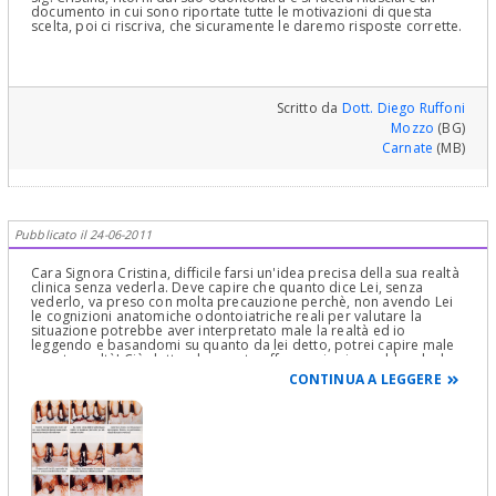
documento in cui sono riportate tutte le motivazioni di questa
scelta, poi ci riscriva, che sicuramente le daremo risposte corrette.
Scritto da
Dott. Diego Ruffoni
Mozzo
(BG)
Carnate
(MB)
Pubblicato il 24-06-2011
Cara Signora Cristina, difficile farsi un'idea precisa della sua realtà
clinica senza vederla. Deve capire che quanto dice Lei, senza
vederlo, va preso con molta precauzione perchè, non avendo Lei
le cognizioni anatomiche odontoiatriche reali per valutare la
situazione potrebbe aver interpretato male la realtà ed io
leggendo e basandomi su quanto da lei detto, potrei capire male
questa realtà! Ciò detto, da quanto afferma si evincerebbe che le
due otturazioni contigue, nel loro punto di contatto non siano
CONTINUA A LEGGERE
state fatte a regola d'arte. Infatti il contatto tra esse deve essere un
punto e non una superficie come sembrerebbe. Poi se non vede
più lo spazio interprossimale non va bene, perchè la piramide
della papilla deve "respirare" e non essere compressa. Il filo
interdentale deve poter passare tra le due otturazioni con uno
scatto proprio dove deve trovarsi il punto di contatto
interprossimale. Temo che le due otturazioni non abbiano
rispettato la forma originaria dei denti e siano quindi in eccesso