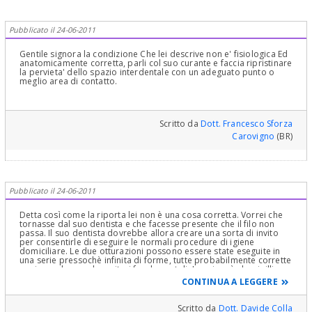
Pubblicato il 24-06-2011
Gentile signora la condizione Che lei descrive non e' fisiologica Ed
anatomicamente corretta, parli col suo curante e faccia ripristinare
la pervieta' dello spazio interdentale con un adeguato punto o
meglio area di contatto.
Scritto da
Dott. Francesco Sforza
Carovigno
(BR)
Pubblicato il 24-06-2011
Detta così come la riporta lei non è una cosa corretta. Vorrei che
tornasse dal suo dentista e che facesse presente che il filo non
passa. Il suo dentista dovrebbe allora creare una sorta di invito
per consentirle di eseguire le normali procedure di igiene
domiciliare. Le due otturazioni possono essere state eseguite in
una serie pressochè infinita di forme, tutte probabilmente corrette
se rispondono a due criteri fondamentali: La prima è che sigillino
perfettamente la cavità cariosa, e la seconda che consentano il
CONTINUA A LEGGERE
passaggio del filo interdentale. Cordiali saluti.
Scritto da
Dott. Davide Colla