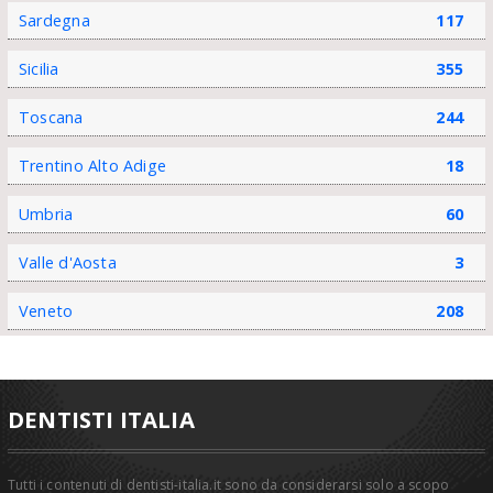
Sardegna
117
Sicilia
355
Toscana
244
Trentino Alto Adige
18
Umbria
60
Valle d'Aosta
3
Veneto
208
DENTISTI ITALIA
Tutti i contenuti di dentisti-italia.it sono da considerarsi solo a scopo