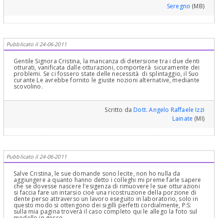
Seregno
(MB)
Pubblicato il 24-06-2011
Gentile Signora Cristina, la mancanza di detersione tra i due denti
otturati, vanificata dalle otturazioni, comporterà sicuramente dei
problemi. Se ci fossero state delle necessità di splintaggio, il Suo
curante Le avrebbe fornito le giuste nozioni alternative, mediante
scovolino.
Scritto da
Dott. Angelo Raffaele Izzi
Lainate
(MI)
Pubblicato il 24-06-2011
Salve Cristina, le sue domande sono lecite, non ho nulla da
aggiungere a quanto hanno detto i colleghi mi preme farle sapere
che se dovesse nascere l'esigenza di rimuovere le sue otturazioni
si faccia fare un intarsio cioè una ricostruzione della porzione di
dente perso attraverso un lavoro eseguito in laboratorio, solo in
questo modo si ottengono dei sigilli perfetti cordialmente, P:S:
sulla mia pagina troverà il caso completo qui le allego la foto sul
modello in gesso