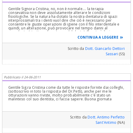
Gentile Signora Cristina, no, non è normale.... la terapia
consevativa non deve assolutamente alterare le condizioni
fisiologiche. Se la natura ha dotato la nostra dentatura di spazi
interprossimali tra i denti vuol dire che ciò è necessario per
consentire le giuste operazioni di igiene con il filo interdentale e
quindi, un alterazione, può provocare nel tempo danni al
parodonto (strutture di sostegno del dente). Questo è il mio
parere ma è probabile che il suo medico abbia altre motivazioni
CONTINUA A LEGGERE
che io non conosco. Indubbiamente la gestione del punto di
contatto non è facile ma si ottiene, bisogna impegnarsi!!!! Mi
auguro che lei non sia una paziente del mio
Scritto da
Dott. Giancarlo Dettori
studio...scherzo..Buona giornata e buon week end
Sassari
(SS)
Pubblicato il 24-06-2011
Gentile Sig.ra Cristina come da tutte le risposte fornite dai colleghi,
(sottoscrivo in toto la risposta del Dr.Petti), anche per me le
otturazioni vanno riviste, molto probabilmente c'è stato un
malinteso col suo dentista, ci faccia sapere. Buona giornata
Scritto da
Dott. Antimo Perfetto
Sant'Antimo
(NA)