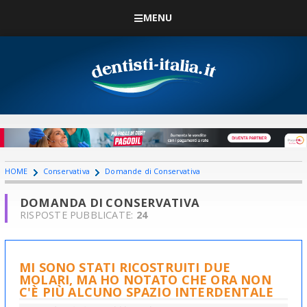
MENU
HOME
Conservativa
Domande di Conservativa
DOMANDA DI CONSERVATIVA
RISPOSTE PUBBLICATE:
24
MI SONO STATI RICOSTRUITI DUE
MOLARI, MA HO NOTATO CHE ORA NON
C'È PIÙ ALCUNO SPAZIO INTERDENTALE