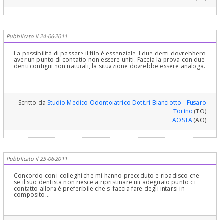
Pubblicato il 24-06-2011
La possibilità di passare il filo è essenziale. I due denti dovrebbero
aver un punto di contatto non essere uniti. Faccia la prova con due
denti contigui non naturali, la situazione dovrebbe essere analoga.
Scritto da
Studio Medico Odontoiatrico Dott.ri Bianciotto - Fusaro
Torino
(TO)
AOSTA
(AO)
Pubblicato il 25-06-2011
Concordo con i colleghi che mi hanno preceduto e ribadisco che
se il suo dentista non riesce a ripristinare un adeguato punto di
contatto allora è preferibile che si faccia fare degli intarsi in
composito...