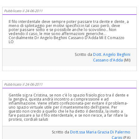
Pubblicato il 24-06-2011
Il filo interdentale deve sempre poter passare tra dente e dente, a
meno di splintaggio per motivi specifici:in tal caso però, deve
poter passare sotto e se possibile anche lo scovolino.. Non
vedendo il caso, le mie sono affermazioni generiche...
Cordialmente Dr Angelo Beghini Cassano D'Adda MI E Comazzo
LO
Scritto da
Dott. Angelo Beghini
Cassano d'Adda
(MI)
Pubblicato il 24-06-2011
Gentile sig.ra Cristina, se non c'è lo spazio fisiologico tra il dente e
la gengiva, questa andrà incontro a compressione e ad
infiammazione. Viene infatti confezionata-per evitare il problema-
uno spazio virtuale utile per il mantenimento dell'igiene. Per
questo non credo a quello che le ha detto il dentista, la invito a
fare passare a lui il filo interdentale, e se non riesce, a far rifare la
protesi, cordiali saluti
Scritto da
Dott.ssa Maria Grazia Di Palermo
Carini
(PA)