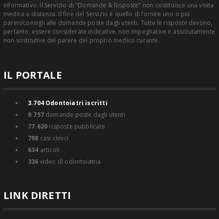
informativo. Il Servizio di "Domande & Risposte" non costituisce una visita
medica a distanza. Il fine del Servizio è quello di fornire uno o più
pareri/consigli alle domande poste dagli utenti. Tutte le risposte devono,
pertanto, essere considerate indicative, non impegnative e assolutamente
non sostitutive del parere del proprio medico curante.
IL PORTALE
3.704
Odontoiatri iscritti
9.757
domande poste dagli utenti
77.620
risposte pubblicate
798
casi clinici
634
articoli
336
video di odontoiatria
LINK DIRETTI