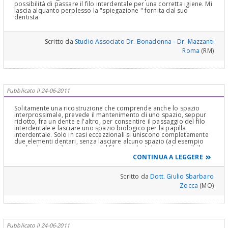
possibilità di passare il filo interdentale per una corretta igiene. Mi
lascia alquanto perplesso la "spiegazione " fornita dal suo
dentista
Scritto da
Studio Associato Dr. Bonadonna - Dr. Mazzanti
Roma
(RM)
Pubblicato il 24-06-2011
Solitamente una ricostruzione che comprende anche lo spazio
interprossimale, prevede il mantenimento di uno spazio, seppur
ridotto, fra un dente e l'altro, per consentire il passaggio del filo
interdentale e lasciare uno spazio biologico per la papilla
interdentale. Solo in casi eccezzionali si uniscono completamente
due elementi dentari, senza lasciare alcuno spazio (ad esempio
negli splintaggi il passaggio del filo interdentale non è possibile,
ma rimane quello per un sottile scovolino). In ogni caso, due
CONTINUA A LEGGERE
otturazioni che chiudono così lo spazio interprossimale
solitamente non sono corrette, o quanto meno vanno riviste (per
la ricostruzione, con matrice e cunei, lo spazio interdentale viene
Scritto da
Dott. Giulio Sbarbaro
sempre ricreato).
Zocca
(MO)
Pubblicato il 24-06-2011