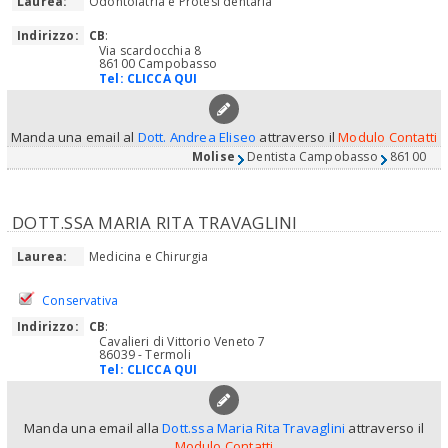
Laurea:
Odontoiatria e Protesi dentaria
Indirizzo:
CB
:
Via scardocchia 8
86100 Campobasso
Tel:
CLICCA QUI
Manda una email al
Dott. Andrea Eliseo
attraverso il
Modulo Contatti
Molise
Dentista Campobasso
86100
DOTT.SSA MARIA RITA TRAVAGLINI
Laurea:
Medicina e Chirurgia
Conservativa
Indirizzo:
CB
:
Cavalieri di Vittorio Veneto 7
86039 - Termoli
Tel:
CLICCA QUI
Manda una email alla
Dott.ssa Maria Rita Travaglini
attraverso il
Modulo Contatti