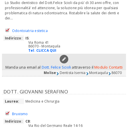
Lo Studio dentistico del Dott.Felice Scioli da più' di 30 anni offre, con
professionalità' ed attenzione, la soluzione più idonea per qualsiasi
problematica di natura odontoiatrica. Ristabilire la salute dei denti e
dei...
Odontoiatria estetica
Indirizzo:
IS
:
Via Roma 41
86070 - Montaquila
Tel:
CLICCA QUI
Manda una email al
Dott. Felice Scioli
attraverso il
Modulo Contatti
Molise
Dentista Isernia
Montaquila
86070
DOTT. GIOVANNI SERAFINO
Laurea:
Medicina e Chirurgia
Bruxismo
Indirizzo:
CB
:
Via Rio del Germano Reale 14-16