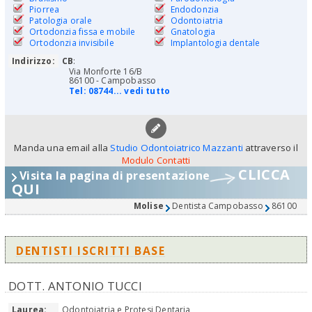
Piorrea
Endodonzia
Patologia orale
Odontoiatria
Ortodonzia fissa e mobile
Gnatologia
Ortodonzia invisibile
Implantologia dentale
Indirizzo:
CB
:
Via Monforte 16/B
86100 - Campobasso
Tel:
08744... vedi tutto
Manda una email alla
Studio Odontoiatrico Mazzanti
attraverso il
Modulo Contatti
CLICCA
Visita la pagina di presentazione
QUI
Molise
Dentista Campobasso
86100
DENTISTI ISCRITTI BASE
DOTT. ANTONIO TUCCI
Laurea:
Odontoiatria e Protesi Dentaria