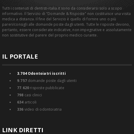
Tutti i contenuti di dentisti-italia.it sono da considerarsi solo a scopo
informativo. Il Servizio di "Domande & Risposte" non costituisce una visita
medica a distanza. Il fine del Servizio è quello di fornire uno o più
pareri/consigli alle domande poste dagli utenti. Tutte le risposte devono,
pertanto, essere considerate indicative, non impegnative e assolutamente
non sostitutive del parere del proprio medico curante.
IL PORTALE
3.704
Odontoiatri iscritti
9.757
domande poste dagli utenti
77.620
risposte pubblicate
798
casi clinici
634
articoli
336
video di odontoiatria
LINK DIRETTI