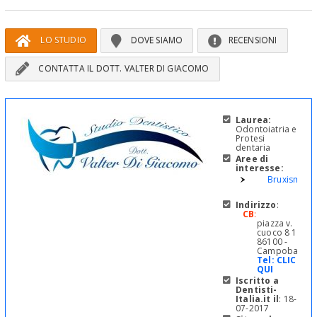
LO STUDIO
DOVE SIAMO
RECENSIONI
CONTATTA IL DOTT. VALTER DI GIACOMO
Laurea:
Odontoiatria e
Protesi
dentaria
Aree di
interesse:
Bruxismo
Indirizzo
:
CB
:
piazza v.
cuoco 8 10
86100 -
Campobasso
Tel:
CLICCA
QUI
Iscritto a
Dentisti-
Italia.it il
: 18-
07-2017