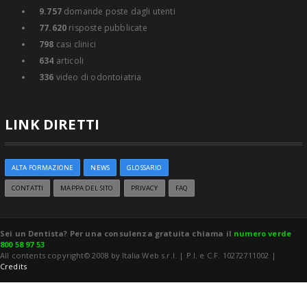
9.757
domande poste dagli utenti
77.620
risposte pubblicate
798
casi clinici
634
articoli
336
video di odontoiatria
LINK DIRETTI
ALTA FORMAZIONE
NEWS
GLOSSARIO
CONTATTI
MAPPA DEL SITO
PRIVACY
FAQ
Sei un Dentista? Per una consulenza gratuita chiama il
numero verde
800 58 97 53
All contents copyright© 2008 by Italia Web s.r.l. | P.I. e C.F. 10272711002 |
Credits