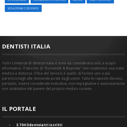
SEDAZIONE COSCIENTE
DENTISTI ITALIA
Tutti i contenuti di dentisti-italia.it sono da considerarsi solo a scopo
informativo. Il Servizio di "Domande & Risposte" non costituisce una visita
medica a distanza. Il fine del Servizio è quello di fornire uno o più
pareri/consigli alle domande poste dagli utenti. Tutte le risposte devono,
pertanto, essere considerate indicative, non impegnative e assolutamente
non sostitutive del parere del proprio medico curante.
IL PORTALE
3.704
Odontoiatri iscritti