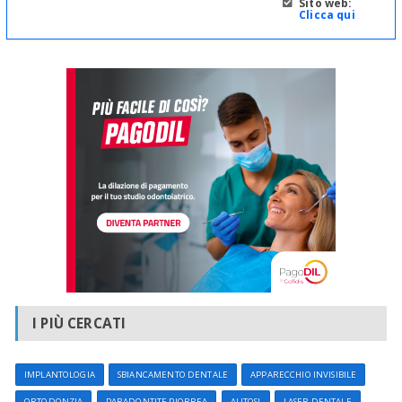
Sito web:
Clicca qui
I PIÙ CERCATI
IMPLANTOLOGIA
SBIANCAMENTO DENTALE
APPARECCHIO INVISIBILE
ORTODONZIA
PARADONTITE PIORREA
ALITOSI
LASER DENTALE