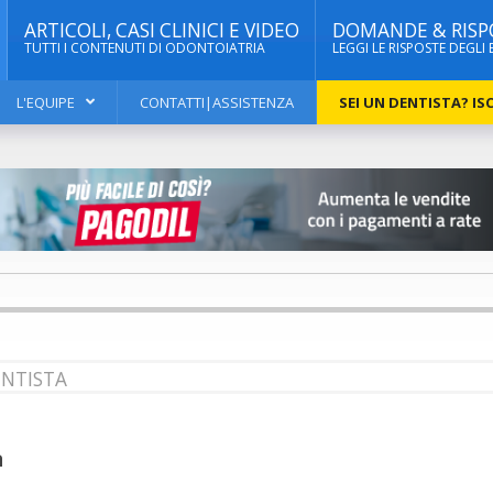
ARTICOLI, CASI CLINICI E VIDEO
DOMANDE & RISP
TUTTI I CONTENUTI DI ODONTOIATRIA
LEGGI LE RISPOSTE DEGLI 
L'EQUIPE
CONTATTI|ASSISTENZA
SEI UN DENTISTA? ISC
DENTISTA
a