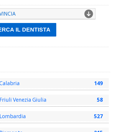
VINCIA
rigento
essandria
cona
sta
ezzo
oli Piceno
i
llino
i
letta Andria Trani
lluno
Calabria
149
nevento
rgamo
Friuli Venezia Giulia
58
lla
logna
lzano
Lombardia
527
escia
ndisi
liari