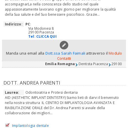
accompagnarLa nella conoscenza dello studio nel quale
appassionatamente lavorano ogni giorno per migliorare la qualità
della Sua salute e del Suo benessere psicofisico. Grazie...
Indirizzo:
PC
:
Via Modonesi 8
29100 Piacenza
Tel:
CLICCA QUI
Manda una email alla
Dott.ssa Sarah Faimali
attraverso il
Modulo
Contatti
Emilia Romagna
Dentista Piacenza
29100
DOTT. ANDREA PARENTI
Laurea:
Odontoiatria e Protesi dentaria
AID (AESTHETIC IMPLANT DENTISTRY) Siamo lieti di darvi il benvenuto
nella nostra struttura IL CENTRO DI IMPLANTOLOGIA AVANZATA E
RIABILITAZIONE ORALE del Dr. Andrea Parenti si avvale della
collaborazione dei migliori...
Implantologia dentale