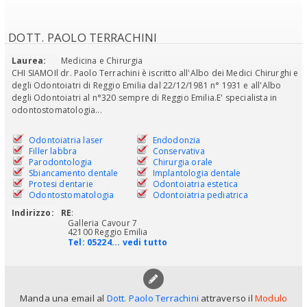
DOTT. PAOLO TERRACHINI
Laurea:
Medicina e Chirurgia
CHI SIAMOIl dr. Paolo Terrachini è iscritto all'Albo dei Medici Chirurghi e
degli Odontoiatri di Reggio Emilia dal 22/12/1981 n° 1931 e all'Albo
degli Odontoiatri al n°320 sempre di Reggio Emilia.E' specialista in
odontostomatologia...
Odontoiatria laser
Endodonzia
Filler labbra
Conservativa
Parodontologia
Chirurgia orale
Sbiancamento dentale
Implantologia dentale
Protesi dentarie
Odontoiatria estetica
Odontostomatologia
Odontoiatria pediatrica
Indirizzo:
RE
:
Galleria Cavour 7
42100 Reggio Emilia
Tel:
05224... vedi tutto
Manda una email al
Dott. Paolo Terrachini
attraverso il
Modulo