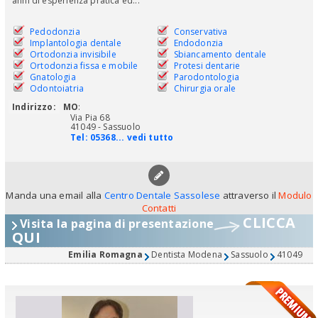
anni di esperienza pratica ed...
Pedodonzia
Conservativa
Implantologia dentale
Endodonzia
Ortodonzia invisibile
Sbiancamento dentale
Ortodonzia fissa e mobile
Protesi dentarie
Gnatologia
Parodontologia
Odontoiatria
Chirurgia orale
Indirizzo:
MO
:
Via Pia 68
41049 - Sassuolo
Tel:
05368... vedi tutto
Manda una email alla
Centro Dentale Sassolese
attraverso il
Modulo
Contatti
CLICCA
Visita la pagina di presentazione
QUI
Emilia Romagna
Dentista Modena
Sassuolo
41049