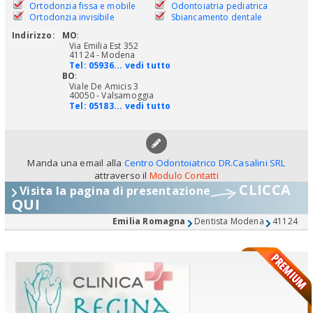
Ortodonzia fissa e mobile
Odontoiatria pediatrica
Ortodonzia invisibile
Sbiancamento dentale
Indirizzo:
MO
:
Via Emilia Est 352
41124 - Modena
Tel:
05936... vedi tutto
BO
:
Viale De Amicis 3
40050 - Valsamoggia
Tel:
05183... vedi tutto
Manda una email alla
Centro Odontoiatrico DR.Casalini SRL
attraverso il
Modulo Contatti
CLICCA
Visita la pagina di presentazione
QUI
Emilia Romagna
Dentista Modena
41124