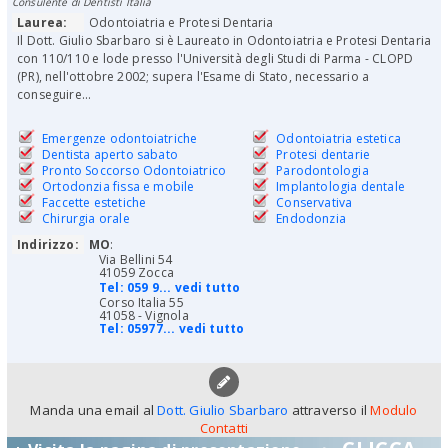
Consulente di Dentisti Italia
Laurea:
Odontoiatria e Protesi Dentaria
Il Dott. Giulio Sbarbaro si è Laureato in Odontoiatria e Protesi Dentaria
con 110/110 e lode presso l'Università degli Studi di Parma - CLOPD
(PR), nell'ottobre 2002; supera l'Esame di Stato, necessario a
conseguire...
Emergenze odontoiatriche
Odontoiatria estetica
Dentista aperto sabato
Protesi dentarie
Pronto Soccorso Odontoiatrico
Parodontologia
Ortodonzia fissa e mobile
Implantologia dentale
Faccette estetiche
Conservativa
Chirurgia orale
Endodonzia
Indirizzo:
MO
:
Via Bellini 54
41059 Zocca
Tel:
059 9... vedi tutto
Corso Italia 55
41058 - Vignola
Tel:
05977... vedi tutto
Manda una email al
Dott. Giulio Sbarbaro
attraverso il
Modulo
Contatti