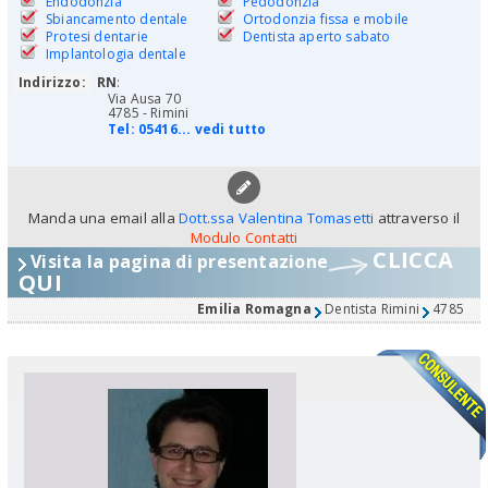
Endodonzia
Pedodonzia
Sbiancamento dentale
Ortodonzia fissa e mobile
Protesi dentarie
Dentista aperto sabato
Implantologia dentale
Indirizzo:
RN
:
Via Ausa 70
4785 - Rimini
Tel:
05416... vedi tutto
Manda una email alla
Dott.ssa Valentina Tomasetti
attraverso il
Modulo Contatti
CLICCA
Visita la pagina di presentazione
QUI
Emilia Romagna
Dentista Rimini
4785