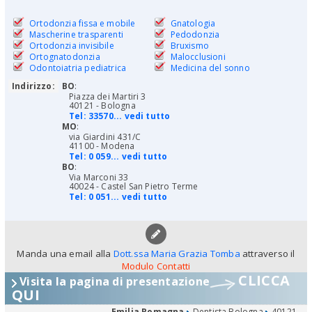
Ortodonzia fissa e mobile
Gnatologia
Mascherine trasparenti
Pedodonzia
Ortodonzia invisibile
Bruxismo
Ortognatodonzia
Malocclusioni
Odontoiatria pediatrica
Medicina del sonno
Indirizzo:
BO
:
Piazza dei Martiri 3
40121 - Bologna
Tel:
33570... vedi tutto
MO
:
via Giardini 431/C
41100 - Modena
Tel:
0 059... vedi tutto
BO
:
Via Marconi 33
40024 - Castel San Pietro Terme
Tel:
0 051... vedi tutto
Manda una email alla
Dott.ssa Maria Grazia Tomba
attraverso il
Modulo Contatti
CLICCA
Visita la pagina di presentazione
QUI
Emilia Romagna
Dentista Bologna
40121