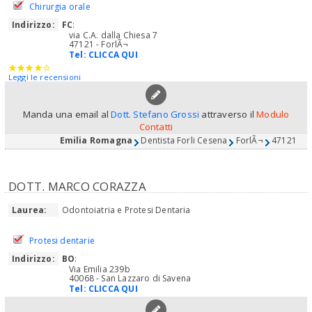
Chirurgia orale
Indirizzo:
FC
:
via C.A. dalla Chiesa 7
47121 - ForlÃ¬
Tel:
CLICCA QUI
Leggi le recensioni
Manda una email al
Dott. Stefano Grossi
attraverso il
Modulo
Contatti
Emilia Romagna
Dentista Forli Cesena
ForlÃ¬
47121
DOTT. MARCO CORAZZA
Laurea:
Odontoiatria e Protesi Dentaria
Protesi dentarie
Indirizzo:
BO
:
Via Emilia 239b
40068 - San Lazzaro di Savena
Tel:
CLICCA QUI