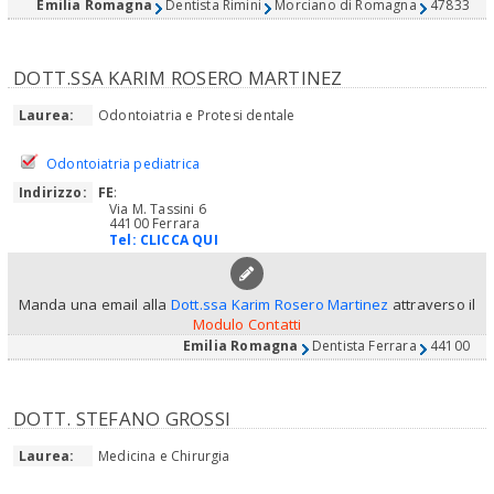
Emilia Romagna
Dentista Rimini
Morciano di Romagna
47833
DOTT.SSA KARIM ROSERO MARTINEZ
Laurea:
Odontoiatria e Protesi dentale
Odontoiatria pediatrica
Indirizzo:
FE
:
Via M. Tassini 6
44100 Ferrara
Tel:
CLICCA QUI
Manda una email alla
Dott.ssa Karim Rosero Martinez
attraverso il
Modulo Contatti
Emilia Romagna
Dentista Ferrara
44100
DOTT. STEFANO GROSSI
Laurea:
Medicina e Chirurgia