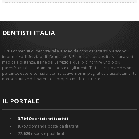
DENTISTI ITALIA
Tutti i contenuti di dentisti-italia.it sono da considerarsi solo a scopo
informativo. Il Servizio di "Domande & Risposte" non costituisce una visita
medica a distanza. Il fine del Servizio è quello di fornire uno o più
pareri/consigli alle domande poste dagli utenti. Tutte le risposte devono,
pertanto, essere considerate indicative, non impegnative e assolutamente
non sostitutive del parere del proprio medico curante.
IL PORTALE
3.704
Odontoiatri iscritti
9.757
domande poste dagli utenti
77.620
risposte pubblicate