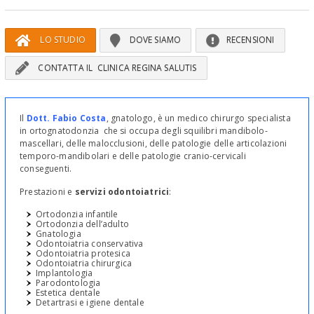
LO STUDIO
DOVE SIAMO
RECENSIONI
CONTATTA IL CLINICA REGINA SALUTIS
Il
Dott. Fabio Costa
, gnatologo, è un medico chirurgo specialista
in ortognatodonzia che si occupa degli squilibri mandibolo-
mascellari, delle malocclusioni, delle patologie delle articolazioni
temporo-mandibolari e delle patologie cranio-cervicali
conseguenti.
Prestazioni e
servizi odontoiatrici
:
Ortodonzia infantile
Ortodonzia dell’adulto
Gnatologia
Odontoiatria conservativa
Odontoiatria protesica
Odontoiatria chirurgica
Implantologia
Parodontologia
Estetica dentale
Detartrasi e igiene dentale