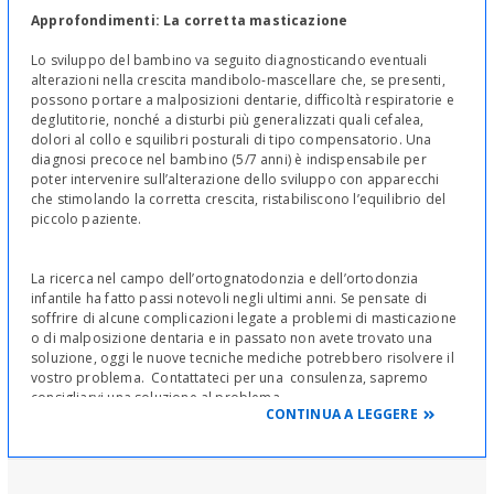
Approfondimenti: La corretta masticazione
Lo sviluppo del bambino va seguito diagnosticando eventuali
alterazioni nella crescita mandibolo-mascellare che, se presenti,
possono portare a malposizioni dentarie, difficoltà respiratorie e
deglutitorie, nonché a disturbi più generalizzati quali cefalea,
dolori al collo e squilibri posturali di tipo compensatorio. Una
diagnosi precoce nel bambino (5/7 anni) è indispensabile per
poter intervenire sull’alterazione dello sviluppo con apparecchi
che stimolando la corretta crescita, ristabiliscono l’equilibrio del
piccolo paziente.
La ricerca nel campo dell’ortognatodonzia e dell’ortodonzia
infantile ha fatto passi notevoli negli ultimi anni. Se pensate di
soffrire di alcune complicazioni legate a problemi di masticazione
o di malposizione dentaria e in passato non avete trovato una
soluzione, oggi le nuove tecniche mediche potrebbero risolvere il
vostro problema. Contattateci per una consulenza, sapremo
consigliarvi una soluzione al problema.
CONTINUA A LEGGERE