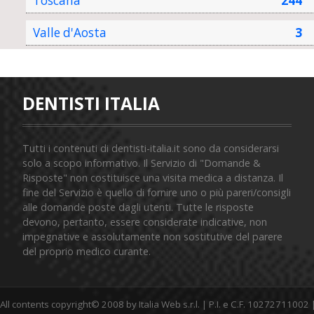
Toscana
244
Valle d'Aosta
3
DENTISTI ITALIA
Tutti i contenuti di dentisti-italia.it sono da considerarsi
solo a scopo informativo. Il Servizio di "Domande &
Risposte" non costituisce una visita medica a distanza. Il
fine del Servizio è quello di fornire uno o più pareri/consigli
alle domande poste dagli utenti. Tutte le risposte
devono, pertanto, essere considerate indicative, non
impegnative e assolutamente non sostitutive del parere
del proprio medico curante.
All contents copyright© 2008 by Italia Web s.r.l. | P.I. e C.F. 10272711002