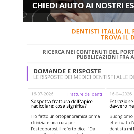
CHIEDI AIUTO AI NOSTRI ES
DENTISTI ITALIA, I
TROVA IL D
RICERCA NEI CONTENUTI DEL PORT
PUBBLICAZIONI FRA AR
DOMANDE E RISPOSTE
LE RISPOSTE DEI MEDICI DENTISTI ALLE
16-07-2026
16-04-2026
Fratture dei denti
Sospetta frattura dell?apice
Estrazione 
radicolare: cosa significa?
davvero ne
Ho fatto un'ortopanoramica prima
Buongiorno 
di iniziare una cura per
effettuato l
l'osteoporosi. Il referto dice: "Da
dentista mi 