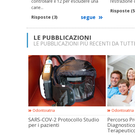
controllare il 12 per escludere una
l’estrazione d
carie...
Risposte (5
segue
Risposte (3)
LE PUBBLICAZIONI
LE PUBBLICAZIONI PIÙ RECENTI DA TUTT
Odontoiatria
Odontoiatria
SARS-COV-2 Protocollo Studio
Percorso Pr
per i pazienti
Diagnostico
Terapeutic