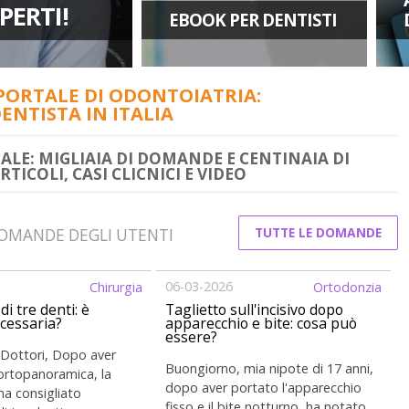
PERTI!
EBOOK PER DENTISTI
L PORTALE DI ODONTOIATRIA:
ENTISTA IN ITALIA
ALE: MIGLIAIA DI DOMANDE E CENTINAIA DI
TICOLI, CASI CLICNICI E VIDEO
TUTTE LE DOMANDE
 DOMANDE DEGLI UTENTI
06-03-2026
Chirurgia
Ortodonzia
di tre denti: è
Taglietto sull'incisivo dopo
cessaria?
apparecchio e bite: cosa può
essere?
Dottori, Dopo aver
Buongiorno, mia nipote di 17 anni,
’ortopanoramica, la
dopo aver portato l'apparecchio
ha consigliato
fisso e il bite notturno, ha notato