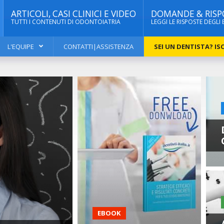
ARTICOLI, CASI CLINICI E VIDEO
DOMANDE & RISP
TUTTI I CONTENUTI DI ODONTOIATRIA
LEGGI LE RISPOSTE DEGLI 
L'EQUIPE
CONTATTI|ASSISTENZA
SEI UN DENTISTA? ISC
EBOOK