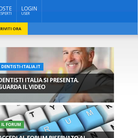
OSTE
LOGIN
ESPERTI
USER
RIVITI ORA
DENTISTI-ITALIA.IT
DENTISTI ITALIA SI PRESENTA.
GUARDA IL VIDEO
IL FORUM