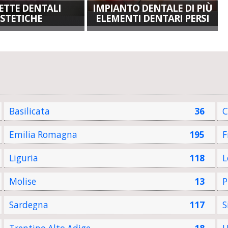
ETTE DENTALI
IMPIANTO DENTALE DI PIÙ
ESTETICHE
ELEMENTI DENTARI PERSI
Basilicata
36
C
Emilia Romagna
195
F
Liguria
118
L
Molise
13
P
Sardegna
117
S