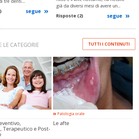
i tre denti....
già da diversi mesi di avere un...
segue
)
segue
Risposte (2)
TUTTI I CONTENUTI
E LE CATEGORIE
Patologia orale
eventivo,
Le afte
, Terapeutico e Post-
o