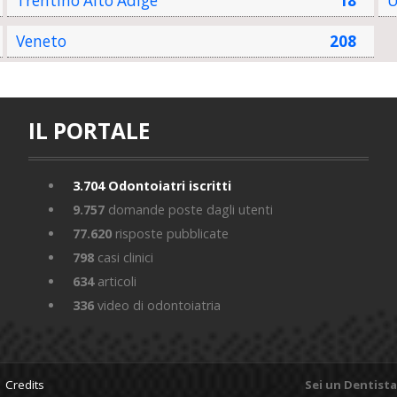
Trentino Alto Adige
18
U
Veneto
208
IL PORTALE
3.704
Odontoiatri iscritti
9.757
domande poste dagli utenti
77.620
risposte pubblicate
798
casi clinici
634
articoli
336
video di odontoiatria
 |
Credits
Sei un Dentista