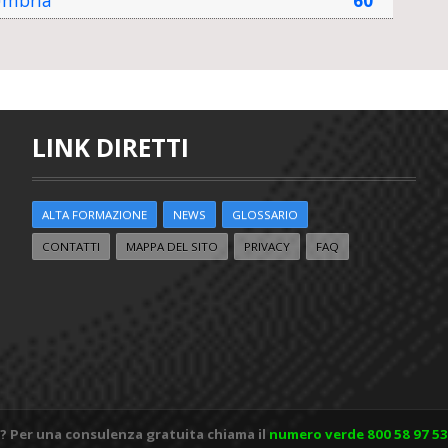
mbria
60
LINK DIRETTI
ALTA FORMAZIONE
NEWS
GLOSSARIO
CONTATTI
MAPPA DEL SITO
PRIVACY
FAQ
? Per una consulenza gratuita chiama il
numero verde 800 58 97 53