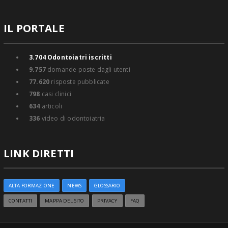
IL PORTALE
3.704
Odontoiatri iscritti
9.757
domande poste dagli utenti
77.620
risposte pubblicate
798
casi clinici
634
articoli
336
video di odontoiatria
LINK DIRETTI
ALTA FORMAZIONE
NEWS
GLOSSARIO
CONTATTI
MAPPA DEL SITO
PRIVACY
FAQ