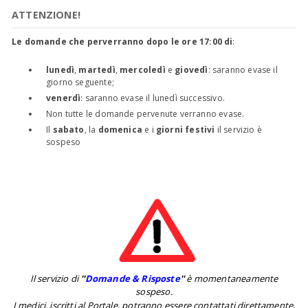
ATTENZIONE!
Le domande che perverranno dopo le ore 17:00 di
:
lunedì
,
martedì
,
mercoledì
e
giovedì
: saranno evase il
giorno seguente;
venerdì
: saranno evase il lunedì successivo.
Non tutte le domande pervenute verranno evase.
Il
sabato
, la
domenica
e i
giorni festivi
il servizio è
sospeso
Il servizio di
''
Domande & Risposte
''
è momentaneamente
sospeso.
I medici, iscritti al Portale, potranno essere contattati direttamente,