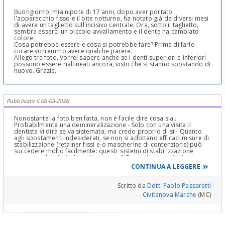
Buongiorno, mia nipote di 17 anni, dopo aver portato
l'apparecchio fisso e il bite notturno, ha notato già da diversi mesi
di avere un taglietto sull'incisivo centrale. Ora, sotto il taglietto,
sembra esserci un piccolo avvallamento e il dente ha cambiato
colore.
Cosa potrebbe essere e cosa si potrebbe fare? Prima di farlo
curare vorremmo avere qualche parere.
Allego tre foto. Vorrei sapere anche se i denti superiori e inferiori
possono essere riallineati ancora, visto che si stanno spostando di
nuovo. Grazie.
Pubblicato il 06-03-2026
Nonostante la foto ben fatta, non è facile dire cosa sia..
Probabilmente una demineralizazione - Solo con una visita il
dentista vi dirà se va sistemata, ma credo proprio di si - Quanto
agli spostamenti indesiderati, se non si adottano efficaci misure di
stabilizzaione (retainer fissi e-o mascherine di contenzione) può
succedere molto facilmente: questi sistemi di stabilizzazione
vanno applicati e indossati per.. anni! Ora può essere indicata una
sequenza di allineatori progressivi trasparenti (cosiddetto
CONTINUA A LEGGERE
apparecchio invisibile) per rimettere a posto (ma poi sempre va
stabilizzato ulteriormente come dicevo sopra). Massima
attenzione inoltre alla posizione dei denti del giudizio (si vede con
Scritto da
Dott. Paolo Passaretti
OPT attuale) che possono spostare tutto molto di più: il 90 per
Civitanova Marche
(MC)
cento dei ragazzi italiani NON hanno lo spazio per gli ottavi...