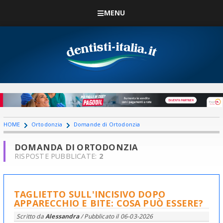
MENU
HOME
Ortodonzia
Domande di Ortodonzia
DOMANDA DI ORTODONZIA
RISPOSTE PUBBLICATE:
2
TAGLIETTO SULL'INCISIVO DOPO
APPARECCHIO E BITE: COSA PUÒ ESSERE?
Scritto da
Alessandra
/ Pubblicato il
06-03-2026