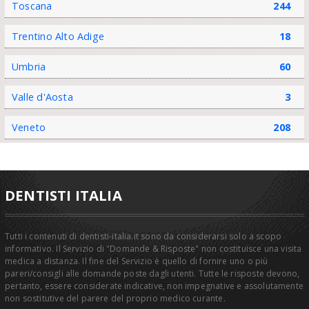
Toscana
244
Trentino Alto Adige
18
Umbria
60
Valle d'Aosta
3
Veneto
208
DENTISTI ITALIA
Tutti i contenuti di dentisti-italia.it sono da considerarsi solo a scopo
informativo. Il Servizio di "Domande & Risposte" non costituisce una visita
medica a distanza. Il fine del Servizio è quello di fornire uno o più
pareri/consigli alle domande poste dagli utenti. Tutte le risposte devono,
pertanto, essere considerate indicative, non impegnative e assolutamente
non sostitutive del parere del proprio medico curante.