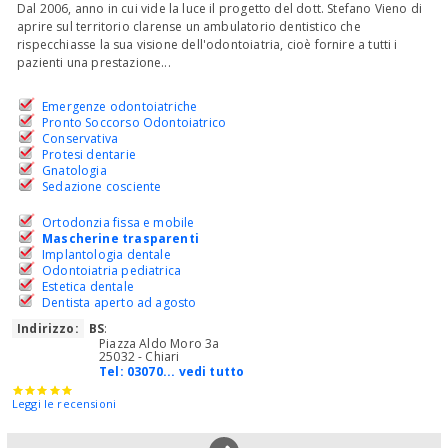
Dal 2006, anno in cui vide la luce il progetto del dott. Stefano Vieno di
aprire sul territorio clarense un ambulatorio dentistico che
rispecchiasse la sua visione dell'odontoiatria, cioè fornire a tutti i
pazienti una prestazione...
Emergenze odontoiatriche
Pronto Soccorso Odontoiatrico
Conservativa
Protesi dentarie
Gnatologia
Sedazione cosciente
Ortodonzia fissa e mobile
Mascherine trasparenti
Implantologia dentale
Odontoiatria pediatrica
Estetica dentale
Dentista aperto ad agosto
Indirizzo:
BS
:
Piazza Aldo Moro 3a
25032 - Chiari
Tel:
03070... vedi tutto
Leggi le recensioni