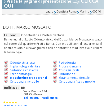
CLICCA
Visita la pagina di presentazione
QUI
Lazio
Dentista Roma
Marino
00040
DOTT. MARCO MOSCATO
Laurea:
Odontoiatria e Protesi dentaria
Benvenuti allo Studio Odontoiatrico del Dottor Marco Moscato, situato
nel cuore del quartiere Prati a Roma. Con oltre 25 anni di esperienza, il
nostro studio è all'avanguardia nell'odontoiatria mini-invasiva e utilizza
le tecnologie...
Odontoiatria laser
Pedodonzia
Implantologia dentale
Protesi dentarie
Sedazione cosciente
Chirurgia orale
Parodontologia
Endodonzia
Mascherine trasparenti
Sbiancamento dentale
Ortodonzia invisibile
Ortodonzia fissa e mobile
Indirizzo:
RM
:
Viale Mazzini 144
00195 - Roma
Tel:
06606... vedi tutto
Leggi le recensioni