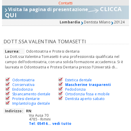
Contatti
CLICCA
Visita la pagina di presentazione
QUI
Lombardia
Dentista Milano
20124
DOTT.SSA VALENTINA TOMASETTI
Laurea:
Odontoiatria e Protesi dentaria
La Dott.ssa Valentina Tomasetti è una professionista qualificata nel
campo dell’odontoiatria, con una solida formazione accademica. Si è
laureata in Odontoiatria e Protesi Dentaria presso l’Università di...
Odontoiatria
Estetica dentale
Conservativa
Mascherine trasparenti
Endodonzia
Pedodonzia
Sbiancamento dentale
Ortodonzia fissa e mobile
Protesi dentarie
Dentista aperto sabato
Implantologia dentale
Indirizzo:
RN
:
Via Ausa 70
4785 - Rimini
Tel:
05416... vedi tutto