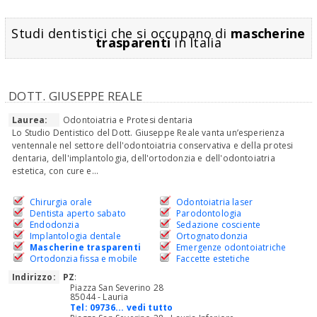
Studi dentistici che si occupano di
mascherine
trasparenti
in Italia
DOTT. GIUSEPPE REALE
Laurea:
Odontoiatria e Protesi dentaria
Lo Studio Dentistico del Dott. Giuseppe Reale vanta un’esperienza
ventennale nel settore dell'odontoiatria conservativa e della protesi
dentaria, dell'implantologia, dell'ortodonzia e dell'odontoiatria
estetica, con cure e...
Chirurgia orale
Odontoiatria laser
Dentista aperto sabato
Parodontologia
Endodonzia
Sedazione cosciente
Implantologia dentale
Ortognatodonzia
Mascherine trasparenti
Emergenze odontoiatriche
Ortodonzia fissa e mobile
Faccette estetiche
Indirizzo:
PZ
:
Piazza San Severino 28
85044 - Lauria
Tel:
09736... vedi tutto