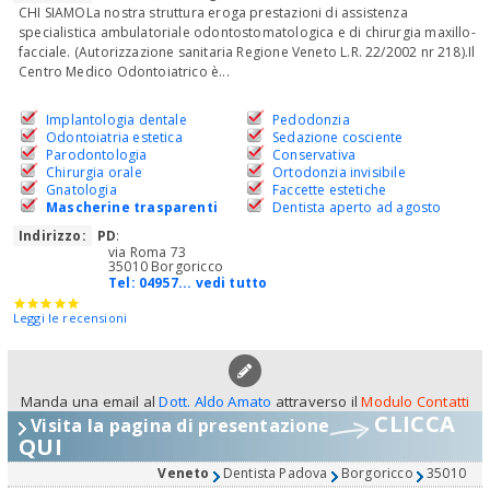
CHI SIAMOLa nostra struttura eroga prestazioni di assistenza
specialistica ambulatoriale odontostomatologica e di chirurgia maxillo-
facciale. (Autorizzazione sanitaria Regione Veneto L.R. 22/2002 nr 218).Il
Centro Medico Odontoiatrico è...
Implantologia dentale
Pedodonzia
Odontoiatria estetica
Sedazione cosciente
Parodontologia
Conservativa
Chirurgia orale
Ortodonzia invisibile
Gnatologia
Faccette estetiche
Mascherine trasparenti
Dentista aperto ad agosto
Indirizzo:
PD
:
via Roma 73
35010 Borgoricco
Tel:
04957... vedi tutto
Leggi le recensioni
Manda una email al
Dott. Aldo Amato
attraverso il
Modulo Contatti
CLICCA
Visita la pagina di presentazione
QUI
Veneto
Dentista Padova
Borgoricco
35010