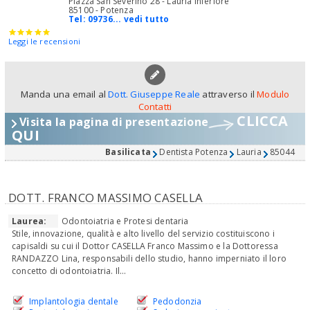
Piazza San Severino 28 - Lauria Inferiore
85100 - Potenza
Tel:
09736... vedi tutto
Leggi le recensioni
Manda una email al
Dott. Giuseppe Reale
attraverso il
Modulo
Contatti
CLICCA
Visita la pagina di presentazione
QUI
Basilicata
Dentista Potenza
Lauria
85044
DOTT. FRANCO MASSIMO CASELLA
Laurea:
Odontoiatria e Protesi dentaria
Stile, innovazione, qualità e alto livello del servizio costituiscono i
capisaldi su cui il Dottor CASELLA Franco Massimo e la Dottoressa
RANDAZZO Lina, responsabili dello studio, hanno imperniato il loro
concetto di odontoiatria. Il...
Implantologia dentale
Pedodonzia