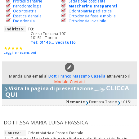
Protesi dentarie
Sedazione cosciente
Parodontologia
Mascherine trasparenti
Odontoiatria
Odontoiatria pediatrica
Estetica dentale
Ortodonzia fissa e mobile
Endodonzia
Ortodonzia invisibile
Indirizzo:
TO
:
Corso Toscana 107
10151 - Torino
Tel:
01145... vedi tutto
Leggi le recensioni
Manda una email al
Dott. Franco Massimo Casella
attraverso il
Modulo Contatti
CLICCA
Visita la pagina di presentazione
QUI
Piemonte
Dentista Torino
10151
DOTT.SSA MARIA LUISA FRASSICA
Laurea:
Odontoiatria e Protesi Dentale
La Dottoressa Maria Luisa Frassica titolare dello Studio, si dedica in