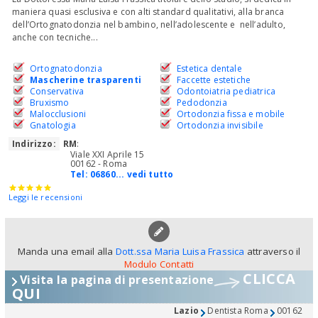
maniera quasi esclusiva e con alti standard qualitativi, alla branca
dell’Ortognatodonzia nel bambino, nell’adolescente e nell’adulto,
anche con tecniche...
Ortognatodonzia
Estetica dentale
Mascherine trasparenti
Faccette estetiche
Conservativa
Odontoiatria pediatrica
Bruxismo
Pedodonzia
Malocclusioni
Ortodonzia fissa e mobile
Gnatologia
Ortodonzia invisibile
Indirizzo:
RM
:
Viale XXI Aprile 15
00162 - Roma
Tel:
06860... vedi tutto
Leggi le recensioni
Manda una email alla
Dott.ssa Maria Luisa Frassica
attraverso il
Modulo Contatti
CLICCA
Visita la pagina di presentazione
QUI
Lazio
Dentista Roma
00162