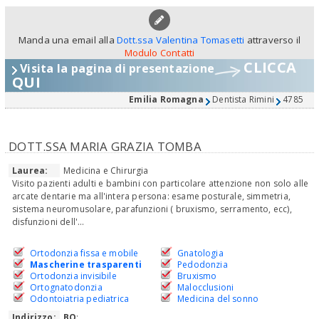
Manda una email alla
Dott.ssa Valentina Tomasetti
attraverso il
Modulo Contatti
CLICCA
Visita la pagina di presentazione
QUI
Emilia Romagna
Dentista Rimini
4785
DOTT.SSA MARIA GRAZIA TOMBA
Laurea:
Medicina e Chirurgia
Visito pazienti adulti e bambini con particolare attenzione non solo alle
arcate dentarie ma all'intera persona: esame posturale, simmetria,
sistema neuromusolare, parafunzioni ( bruxismo, serramento, ecc),
disfunzioni dell'...
Ortodonzia fissa e mobile
Gnatologia
Mascherine trasparenti
Pedodonzia
Ortodonzia invisibile
Bruxismo
Ortognatodonzia
Malocclusioni
Odontoiatria pediatrica
Medicina del sonno
Indirizzo:
BO
: