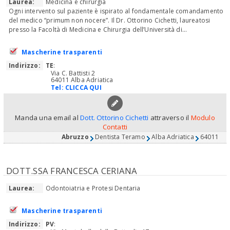
Laurea:
Medicina e chirurgia
Ogni intervento sul paziente è ispirato al fondamentale comandamento
del medico “primum non nocere”. Il Dr. Ottorino Cichetti, laureatosi
presso la Facoltà di Medicina e Chirurgia dell’Università di...
Mascherine trasparenti
Indirizzo:
TE
:
Via C. Battisti 2
64011 Alba Adriatica
Tel:
CLICCA QUI
Manda una email al
Dott. Ottorino Cichetti
attraverso il
Modulo
Contatti
Abruzzo
Dentista Teramo
Alba Adriatica
64011
DOTT.SSA FRANCESCA CERIANA
Laurea:
Odontoiatria e Protesi Dentaria
Mascherine trasparenti
Indirizzo:
PV
: