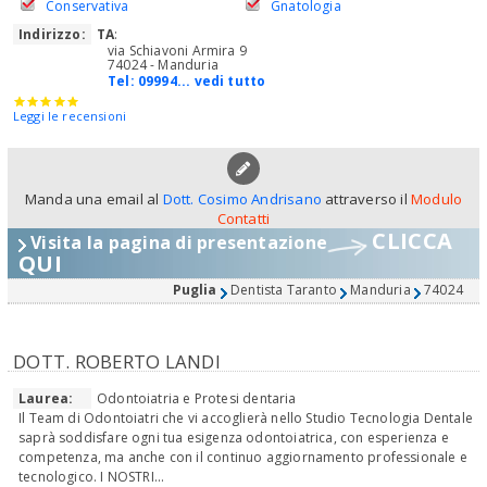
Conservativa
Gnatologia
Indirizzo:
TA
:
via Schiavoni Armira 9
74024 - Manduria
Tel:
09994... vedi tutto
Leggi le recensioni
Manda una email al
Dott. Cosimo Andrisano
attraverso il
Modulo
Contatti
CLICCA
Visita la pagina di presentazione
QUI
Puglia
Dentista Taranto
Manduria
74024
DOTT. ROBERTO LANDI
Laurea:
Odontoiatria e Protesi dentaria
Il Team di Odontoiatri che vi accoglierà nello Studio Tecnologia Dentale
saprà soddisfare ogni tua esigenza odontoiatrica, con esperienza e
competenza, ma anche con il continuo aggiornamento professionale e
tecnologico. I NOSTRI...