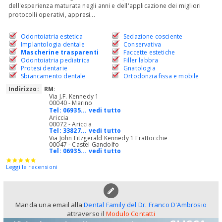
dell'esperienza maturata negli anni e dell'applicazione dei migliori
protocolli operativi, appresi...
Odontoiatria estetica
Sedazione cosciente
Implantologia dentale
Conservativa
Mascherine trasparenti
Faccette estetiche
Odontoiatria pediatrica
Filler labbra
Protesi dentarie
Gnatologia
Sbiancamento dentale
Ortodonzia fissa e mobile
Indirizzo:
RM
:
Via J.F. Kennedy 1
00040 - Marino
Tel:
06935... vedi tutto
Ariccia
00072 - Ariccia
Tel:
33827... vedi tutto
Via John Fitzgerald Kennedy 1 Frattocchie
00047 - Castel Gandolfo
Tel:
06935... vedi tutto
Leggi le recensioni
Manda una email alla
Dental Family del Dr. Franco D'Ambrosio
attraverso il
Modulo Contatti