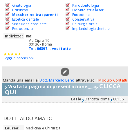
Gnatologia
Parodontologia
Bruxismo
Odontoiatria laser
Mascherine trasparenti
Endodonzia
Estetica dentale
Conservativa
Sedazione cosciente
Chirurgia orale
Pedodonzia
Implantologia dentale
Indirizzo:
RM
:
Via Cipro 10
00136 - Roma
Tel:
06397... vedi tutto
Leggi le recensioni
Manda una email al
Dott. Marcello Lenci
attraverso il
Modulo Contatti
CLICCA
Visita la pagina di presentazione
QUI
Lazio
Dentista Roma
00136
DOTT. ALDO AMATO
Laurea:
Medicina e Chirurgia