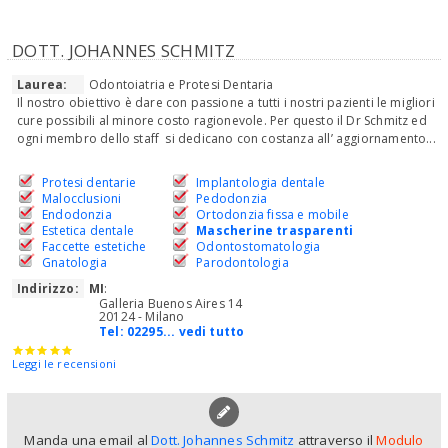
DOTT. JOHANNES SCHMITZ
Laurea:
Odontoiatria e Protesi Dentaria
Il nostro obiettivo è dare con passione a tutti i nostri pazienti le migliori
cure possibili al minore costo ragionevole. Per questo il Dr Schmitz ed
ogni membro dello staff si dedicano con costanza all’ aggiornamento...
Protesi dentarie
Implantologia dentale
Malocclusioni
Pedodonzia
Endodonzia
Ortodonzia fissa e mobile
Estetica dentale
Mascherine trasparenti
Faccette estetiche
Odontostomatologia
Gnatologia
Parodontologia
Indirizzo:
MI
:
Galleria Buenos Aires 14
20124 - Milano
Tel:
02295... vedi tutto
Leggi le recensioni
Manda una email al
Dott. Johannes Schmitz
attraverso il
Modulo