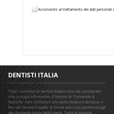
Acconsento al trattamento dei dati personal
DENTISTI ITALIA
Tutti i contenuti di dentisti-italia.it sono da considerarsi
solo a scopo informativo. Il Servizio di "Domande &
Risposte" non costituisce una visita medica a distanza. Il
fine del Servizio è quello di fornire uno o più pareri/consigli
alle domande poste dagli utenti. Tutte le risposte