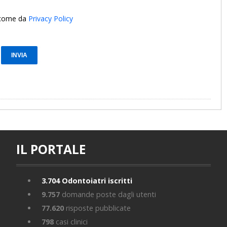
i come da
Privacy Policy
IL PORTALE
3.704
Odontoiatri iscritti
9.757
domande poste dagli utenti
77.620
risposte pubblicate
798
casi clinici