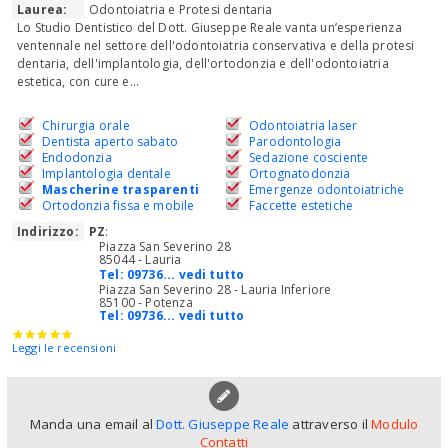
Laurea:
Odontoiatria e Protesi dentaria
Lo Studio Dentistico del Dott. Giuseppe Reale vanta un’esperienza
ventennale nel settore dell'odontoiatria conservativa e della protesi
dentaria, dell'implantologia, dell'ortodonzia e dell'odontoiatria
estetica, con cure e...
Chirurgia orale
Odontoiatria laser
Dentista aperto sabato
Parodontologia
Endodonzia
Sedazione cosciente
Implantologia dentale
Ortognatodonzia
Mascherine trasparenti
Emergenze odontoiatriche
Ortodonzia fissa e mobile
Faccette estetiche
Indirizzo:
PZ
:
Piazza San Severino 28
85044 - Lauria
Tel:
09736... vedi tutto
Piazza San Severino 28 - Lauria Inferiore
85100 - Potenza
Tel:
09736... vedi tutto
Leggi le recensioni
Manda una email al
Dott. Giuseppe Reale
attraverso il
Modulo
Contatti