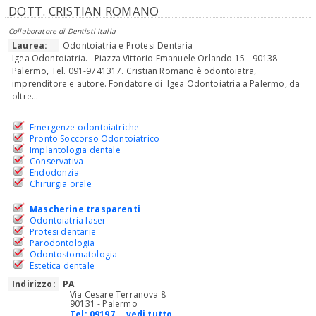
DOTT. CRISTIAN ROMANO
Collaboratore di Dentisti Italia
Laurea:
Odontoiatria e Protesi Dentaria
Igea Odontoiatria. Piazza Vittorio Emanuele Orlando 15 - 90138
Palermo, Tel. 091-9741317. Cristian Romano è odontoiatra,
imprenditore e autore. Fondatore di Igea Odontoiatria a Palermo, da
oltre...
Emergenze odontoiatriche
Pronto Soccorso Odontoiatrico
Implantologia dentale
Conservativa
Endodonzia
Chirurgia orale
Mascherine trasparenti
Odontoiatria laser
Protesi dentarie
Parodontologia
Odontostomatologia
Estetica dentale
Indirizzo:
PA
:
Via Cesare Terranova 8
90131 - Palermo
Tel:
09197... vedi tutto