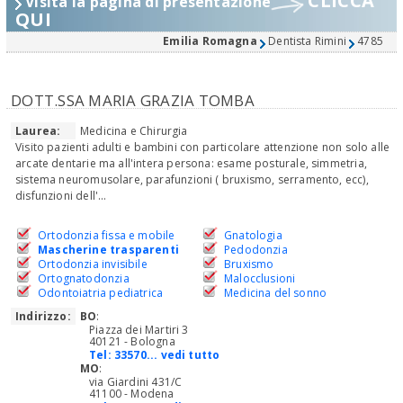
CLICCA
Visita la pagina di presentazione
QUI
Emilia Romagna
Dentista Rimini
4785
DOTT.SSA MARIA GRAZIA TOMBA
Laurea:
Medicina e Chirurgia
Visito pazienti adulti e bambini con particolare attenzione non solo alle
arcate dentarie ma all'intera persona: esame posturale, simmetria,
sistema neuromusolare, parafunzioni ( bruxismo, serramento, ecc),
disfunzioni dell'...
Ortodonzia fissa e mobile
Gnatologia
Mascherine trasparenti
Pedodonzia
Ortodonzia invisibile
Bruxismo
Ortognatodonzia
Malocclusioni
Odontoiatria pediatrica
Medicina del sonno
Indirizzo:
BO
:
Piazza dei Martiri 3
40121 - Bologna
Tel:
33570... vedi tutto
MO
:
via Giardini 431/C
41100 - Modena