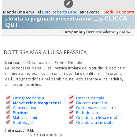
Manda una email al
Dott. Roberto Landi
attraverso il
Modulo Contatti
CLICCA
Visita la pagina di presentazione
QUI
Campania
Dentista Salerno
84134
DOTT.SSA MARIA LUISA FRASSICA
Laurea:
Odontoiatria e Protesi Dentale
La Dottoressa Maria Luisa Frassica titolare dello Studio, si dedica in
maniera quasi esclusiva e con alti standard qualitativi, alla branca
dell’Ortognatodonzia nel bambino, nell’adolescente e nell’adulto,
anche con tecniche...
Ortognatodonzia
Estetica dentale
Mascherine trasparenti
Faccette estetiche
Conservativa
Odontoiatria pediatrica
Bruxismo
Pedodonzia
Malocclusioni
Ortodonzia fissa e mobile
Gnatologia
Ortodonzia invisibile
Indirizzo:
RM
:
Viale XXI Aprile 15