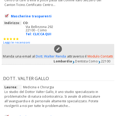
Centro di cure d'elite a pochi passi dal confine Italo Svizzero del
Canton Ticino.Certificato Centro...
Mascherine trasparenti
Indirizzo:
CO
:
Via Bellinzona 292
22100 - Como
Tel:
CLICCA QUI
Leggi le recensioni
Manda una email al
Dott. Walter Renda
attraverso il
Modulo Contatti
Lombardia
Dentista Como
22100
DOTT. VALTER GALLO
Laurea:
Medicina e Chirurgia
Lo studio del Dottor Valter Gallo, è uno studio specializzato in
problematiche di natura odontoiatrica. Si avvale di attrezzature
all'avanguardia e di personale altamente specializzato. Potete
rivolgerVi a noi per tutte le problematiche...