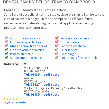
DENTAL FAMILY DEL DR. FRANCO D'AMBROSIO
Laurea:
Odontoiatria e Protesi Dentaria
Sono lieto di accogliervi nel mio studio, dove vi saranno fornite tutte le
cure di cui avete bisogno, in modo semplice ed efficace, frutto
dell'esperienza maturata negli anni e dell'applicazione dei migliori
protocolli operativi, appresi...
Odontoiatria estetica
Sedazione cosciente
Implantologia dentale
Conservativa
Mascherine trasparenti
Faccette estetiche
Odontoiatria pediatrica
Filler labbra
Protesi dentarie
Gnatologia
Sbiancamento dentale
Ortodonzia fissa e mobile
Indirizzo:
RM
:
Via J.F. Kennedy 1
00040 - Marino
Tel:
06935... vedi tutto
Ariccia
00072 - Ariccia
Tel:
33827... vedi tutto
Via John Fitzgerald Kennedy 1 Frattocchie
00047 - Castel Gandolfo
Tel:
06935... vedi tutto
Leggi le recensioni