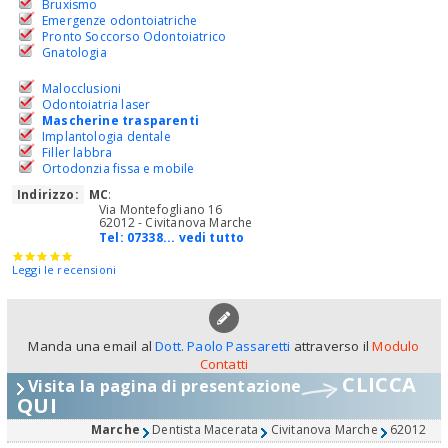
Bruxismo
Emergenze odontoiatriche
Pronto Soccorso Odontoiatrico
Gnatologia
Malocclusioni
Odontoiatria laser
Mascherine trasparenti
Implantologia dentale
Filler labbra
Ortodonzia fissa e mobile
Indirizzo:
MC
:
Via Montefogliano 16
62012 - Civitanova Marche
Tel:
07338... vedi tutto
Leggi le recensioni
Manda una email al
Dott. Paolo Passaretti
attraverso il
Modulo
Contatti
CLICCA
Visita la pagina di presentazione
QUI
Marche
Dentista Macerata
Civitanova Marche
62012