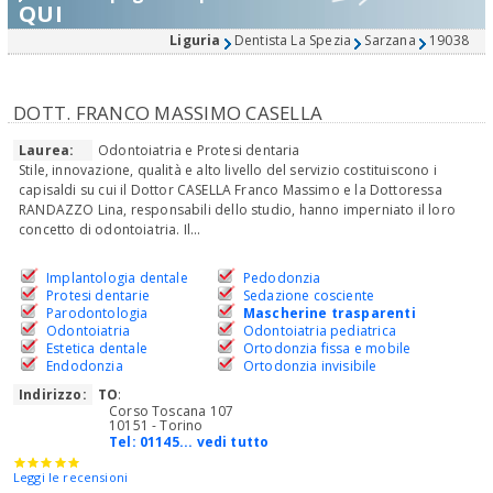
QUI
Liguria
Dentista La Spezia
Sarzana
19038
DOTT. FRANCO MASSIMO CASELLA
Laurea:
Odontoiatria e Protesi dentaria
Stile, innovazione, qualità e alto livello del servizio costituiscono i
capisaldi su cui il Dottor CASELLA Franco Massimo e la Dottoressa
RANDAZZO Lina, responsabili dello studio, hanno imperniato il loro
concetto di odontoiatria. Il...
Implantologia dentale
Pedodonzia
Protesi dentarie
Sedazione cosciente
Parodontologia
Mascherine trasparenti
Odontoiatria
Odontoiatria pediatrica
Estetica dentale
Ortodonzia fissa e mobile
Endodonzia
Ortodonzia invisibile
Indirizzo:
TO
:
Corso Toscana 107
10151 - Torino
Tel:
01145... vedi tutto
Leggi le recensioni