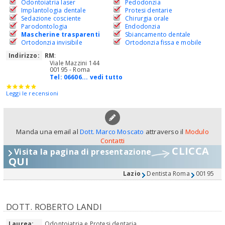
Odontoiatria laser
Pedodonzia
Implantologia dentale
Protesi dentarie
Sedazione cosciente
Chirurgia orale
Parodontologia
Endodonzia
Mascherine trasparenti
Sbiancamento dentale
Ortodonzia invisibile
Ortodonzia fissa e mobile
Indirizzo:
RM
:
Viale Mazzini 144
00195 - Roma
Tel:
06606... vedi tutto
Leggi le recensioni
Manda una email al
Dott. Marco Moscato
attraverso il
Modulo
Contatti
CLICCA
Visita la pagina di presentazione
QUI
Lazio
Dentista Roma
00195
DOTT. ROBERTO LANDI
Laurea:
Odontoiatria e Protesi dentaria