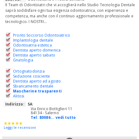
Il Team di Odontoiatri che vi accoglierà nello Studio Tecnologia Dentale
saprà soddisfare ogni tua esigenza odontoiatrica, con esperienza e
competenza, ma anche con il continuo aggiornamento professionale e
tecnologico. I NOSTRI...
Pronto Soccorso Odontoiatrico
Implantologia dentale
Odontoiatria estetica
Dentista aperto domenica
Dentista aperto sabato
Gnatologia
Ortognatodonzia
Sedazione cosciente
Dentista aperto ad agosto
Sbiancamento dentale
Mascherine trasparenti
Alitosi
Indirizzo:
SA
:
Via Enrico Bottiglieri 11
84134 - Salerno
Tel:
80086... vedi tutto
Leggi le recensioni