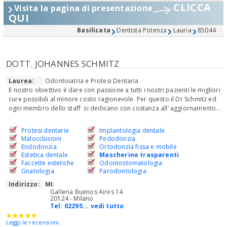
CLICCA
Visita la pagina di presentazione
QUI
Basilicata
Dentista Potenza
Lauria
85044
DOTT. JOHANNES SCHMITZ
Laurea:
Odontoiatria e Protesi Dentaria
Il nostro obiettivo è dare con passione a tutti i nostri pazienti le migliori
cure possibili al minore costo ragionevole. Per questo il Dr Schmitz ed
ogni membro dello staff si dedicano con costanza all’ aggiornamento...
Protesi dentarie
Implantologia dentale
Malocclusioni
Pedodonzia
Endodonzia
Ortodonzia fissa e mobile
Estetica dentale
Mascherine trasparenti
Faccette estetiche
Odontostomatologia
Gnatologia
Parodontologia
Indirizzo:
MI
:
Galleria Buenos Aires 14
20124 - Milano
Tel:
02295... vedi tutto
Leggi le recensioni