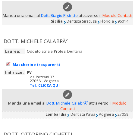
Manda una email al
Dott. Biagio Pistritto
attraverso il
Modulo Contatti
Sicilia
Dentista Siracusa
Floridia
96014
DOTT. MICHELE CALABRÃ²
Laurea:
Odontoiatria e Protesi Dentaria
Mascherine trasparenti
Indirizzo:
PV
:
via Pezzani 37
27058 - Voghera
Tel:
CLICCA QUI
Manda una email al
Dott. Michele CalabrÃ²
attraverso il
Modulo
Contatti
Lombardia
Dentista Pavia
Voghera
27058
DOTT. OTTORINO CICHETTI