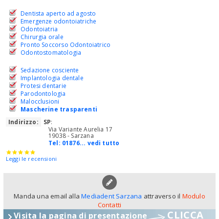
Dentista aperto ad agosto
Emergenze odontoiatriche
Odontoiatria
Chirurgia orale
Pronto Soccorso Odontoiatrico
Odontostomatologia
Sedazione cosciente
Implantologia dentale
Protesi dentarie
Parodontologia
Malocclusioni
Mascherine trasparenti
Indirizzo:
SP
:
Via Variante Aurelia 17
19038 - Sarzana
Tel:
01876... vedi tutto
Leggi le recensioni
Manda una email alla
Mediadent Sarzana
attraverso il
Modulo
Contatti
CLICCA
Visita la pagina di presentazione