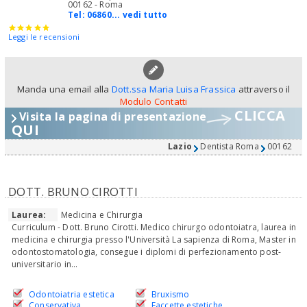
00162 - Roma
Tel:
06860... vedi tutto
Leggi le recensioni
Manda una email alla
Dott.ssa Maria Luisa Frassica
attraverso il
Modulo Contatti
CLICCA
Visita la pagina di presentazione
QUI
Lazio
Dentista Roma
00162
DOTT. BRUNO CIROTTI
Laurea:
Medicina e Chirurgia
Curriculum - Dott. Bruno Cirotti. Medico chirurgo odontoiatra, laurea in
medicina e chirurgia presso l'Università La sapienza di Roma, Master in
odontostomatologia, consegue i diplomi di perfezionamento post-
universitario in...
Odontoiatria estetica
Bruxismo
Conservativa
Faccette estetiche