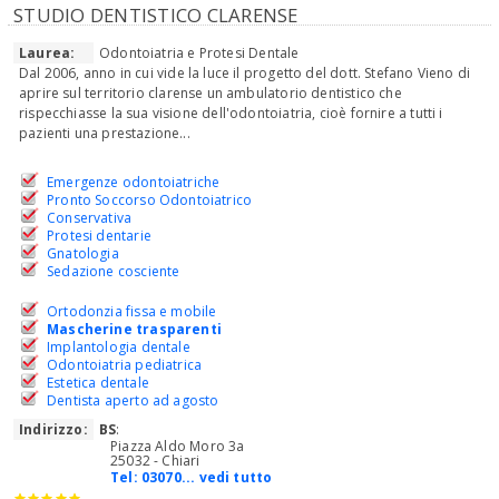
STUDIO DENTISTICO CLARENSE
Laurea:
Odontoiatria e Protesi Dentale
Dal 2006, anno in cui vide la luce il progetto del dott. Stefano Vieno di
aprire sul territorio clarense un ambulatorio dentistico che
rispecchiasse la sua visione dell'odontoiatria, cioè fornire a tutti i
pazienti una prestazione...
Emergenze odontoiatriche
Pronto Soccorso Odontoiatrico
Conservativa
Protesi dentarie
Gnatologia
Sedazione cosciente
Ortodonzia fissa e mobile
Mascherine trasparenti
Implantologia dentale
Odontoiatria pediatrica
Estetica dentale
Dentista aperto ad agosto
Indirizzo:
BS
:
Piazza Aldo Moro 3a
25032 - Chiari
Tel:
03070... vedi tutto