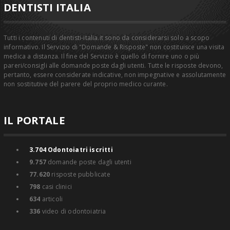
DENTISTI ITALIA
Tutti i contenuti di dentisti-italia.it sono da considerarsi solo a scopo
informativo. Il Servizio di "Domande & Risposte" non costituisce una visita
medica a distanza. Il fine del Servizio è quello di fornire uno o più
pareri/consigli alle domande poste dagli utenti. Tutte le risposte devono,
pertanto, essere considerate indicative, non impegnative e assolutamente
non sostitutive del parere del proprio medico curante.
IL PORTALE
3.704
Odontoiatri iscritti
9.757
domande poste dagli utenti
77.620
risposte pubblicate
798
casi clinici
634
articoli
336
video di odontoiatria