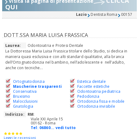
CLICCA
Visita la pagina di presentazione
QUI
Lazio
Dentista Roma
00157
DOTT.SSA MARIA LUISA FRASSICA
Laurea:
Odontoiatria e Protesi Dentale
La Dottoressa Maria Luisa Frassica titolare dello Studio, si dedica in
maniera quasi esclusiva e con alti standard qualitativi, alla branca
dell’Ortognatodonzia nel bambino, nell’adolescente e nell’adulto,
anche con tecniche...
Ortognatodonzia
Estetica dentale
Mascherine trasparenti
Faccette estetiche
Conservativa
Odontoiatria pediatrica
Bruxismo
Pedodonzia
Malocclusioni
Ortodonzia fissa e mobile
Gnatologia
Ortodonzia invisibile
Indirizzo:
RM
:
Viale XXI Aprile 15
00162 - Roma
Tel:
06860... vedi tutto
Leggi le recensioni