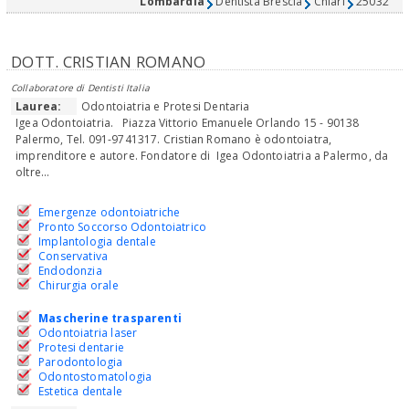
Lombardia
Dentista Brescia
Chiari
25032
DOTT. CRISTIAN ROMANO
Collaboratore di Dentisti Italia
Laurea:
Odontoiatria e Protesi Dentaria
Igea Odontoiatria. Piazza Vittorio Emanuele Orlando 15 - 90138
Palermo, Tel. 091-9741317. Cristian Romano è odontoiatra,
imprenditore e autore. Fondatore di Igea Odontoiatria a Palermo, da
oltre...
Emergenze odontoiatriche
Pronto Soccorso Odontoiatrico
Implantologia dentale
Conservativa
Endodonzia
Chirurgia orale
Mascherine trasparenti
Odontoiatria laser
Protesi dentarie
Parodontologia
Odontostomatologia
Estetica dentale