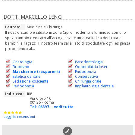
DOTT. MARCELLO LENCI
Laurea:
Medicina e Chirurgia
Il nostro studio è situato in zona Cipro moderno e luminoso con uno
spazio ampio dedicato all'accoglienza e un'area ludica dedicata a
bambini e ragazzi. Il nostro team sarà lieto di soddisfare ogni esigenza
proponendo al...
Gnatologia
Parodontologia
Bruxismo
Odontoiatria laser
Mascherine trasparenti
Endodonzia
Estetica dentale
Conservativa
Sedazione cosciente
Chirurgia orale
Pedodonzia
Implantologia dentale
Indirizzo:
RM
:
Via Cipro 10
00136 - Roma
Tel:
06397... vedi tutto
Leggi le recensioni