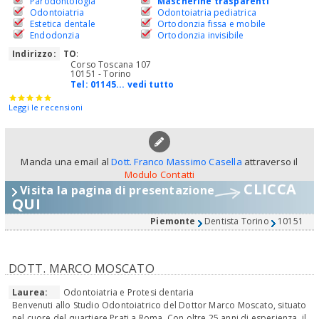
Parodontologia
Mascherine trasparenti
Odontoiatria
Odontoiatria pediatrica
Estetica dentale
Ortodonzia fissa e mobile
Endodonzia
Ortodonzia invisibile
Indirizzo:
TO
:
Corso Toscana 107
10151 - Torino
Tel:
01145... vedi tutto
Leggi le recensioni
Manda una email al
Dott. Franco Massimo Casella
attraverso il
Modulo Contatti
CLICCA
Visita la pagina di presentazione
QUI
Piemonte
Dentista Torino
10151
DOTT. MARCO MOSCATO
Laurea:
Odontoiatria e Protesi dentaria
Benvenuti allo Studio Odontoiatrico del Dottor Marco Moscato, situato
nel cuore del quartiere Prati a Roma. Con oltre 25 anni di esperienza, il