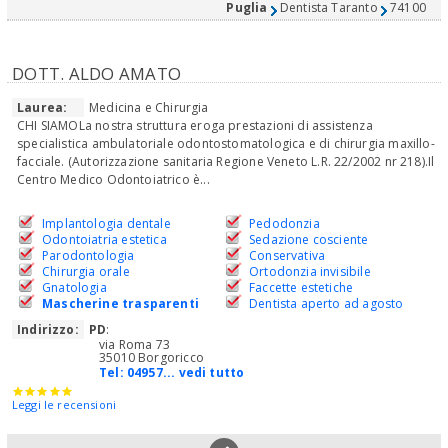
Puglia
Dentista Taranto
74100
DOTT. ALDO AMATO
Laurea:
Medicina e Chirurgia
CHI SIAMOLa nostra struttura eroga prestazioni di assistenza
specialistica ambulatoriale odontostomatologica e di chirurgia maxillo-
facciale. (Autorizzazione sanitaria Regione Veneto L.R. 22/2002 nr 218).Il
Centro Medico Odontoiatrico è...
Implantologia dentale
Pedodonzia
Odontoiatria estetica
Sedazione cosciente
Parodontologia
Conservativa
Chirurgia orale
Ortodonzia invisibile
Gnatologia
Faccette estetiche
Mascherine trasparenti
Dentista aperto ad agosto
Indirizzo:
PD
:
via Roma 73
35010 Borgoricco
Tel:
04957... vedi tutto
Leggi le recensioni