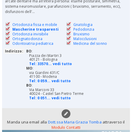
arcate dentarie ma all'intera persona: esame posturale, simmetria,
sistema neuromusolare, parafunzioni ( bruxismo, serramento, ecc),
disfunzioni dell'...
Ortodonzia fissa e mobile
Gnatologia
Mascherine trasparenti
Pedodonzia
Ortodonzia invisibile
Bruxismo
Ortognatodonzia
Malocclusioni
Odontoiatria pediatrica
Medicina del sonno
Indirizzo:
BO
:
Piazza dei Martiri 3
40121 - Bologna
Tel:
33570... vedi tutto
MO
:
via Giardini 431/C
41100 - Modena
Tel:
0 059... vedi tutto
BO
:
Via Marconi 33
40024 - Castel San Pietro Terme
Tel:
0 051... vedi tutto
Manda una email alla
Dott.ssa Maria Grazia Tomba
attraverso il
Modulo Contatti