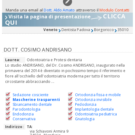
Manda una email al
Dott. Aldo Amato
attraverso il
Modulo Contatti
CLICCA
Visita la pagina di presentazione
QUI
Veneto
Dentista Padova
Borgoricco
35010
DOTT. COSIMO ANDRISANO
Laurea:
Odontoiatria e Protesi dentaria
Lo studio ANDRISANO, del Dr. Cosimo ANDRISANO, inaugurato nella
primavera del 2014 è diventato in pochissimo tempo il riferimento e
fiore all'occhiello dell'odontoiatria moderna per tutto il territorio
circostante abbracciando ...
Sedazione cosciente
Ortodonzia fissa e mobile
Mascherine trasparenti
Ortodonzia invisibile
Sbiancamento dentale
Pedodonzia
Parodontologia
Implantologia dentale
Endodonzia
Odontoiatria pediatrica
Conservativa
Gnatologia
Indirizzo:
TA
:
via Schiavoni Armira 9