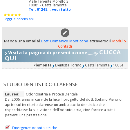
Viale Tenente Morello 3
10081 - Castellamonte
Tel:
01245... vedi tutto
Leggi le recensioni
Manda una email al
Dott. Domenico Monticone
attraverso il
Modulo
Contatti
CLICCA
Visita la pagina di presentazione
QUI
Piemonte
Dentista Torino
Castellamonte
10081
STUDIO DENTISTICO CLARENSE
Laurea:
Odontoiatria e Protesi Dentale
Dal 2006, anno in cui vide la luce il progetto del dott. Stefano Vieno di
aprire sul territorio clarense un ambulatorio dentistico che
rispecchiasse la sua visione dell'odontoiatria, cioè fornire a tutti i
pazienti una prestazione...
Emergenze odontoiatriche