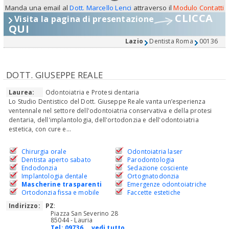
Manda una email al
Dott. Marcello Lenci
attraverso il
Modulo Contatti
CLICCA
Visita la pagina di presentazione
QUI
Lazio
Dentista Roma
00136
DOTT. GIUSEPPE REALE
Laurea:
Odontoiatria e Protesi dentaria
Lo Studio Dentistico del Dott. Giuseppe Reale vanta un’esperienza
ventennale nel settore dell'odontoiatria conservativa e della protesi
dentaria, dell'implantologia, dell'ortodonzia e dell'odontoiatria
estetica, con cure e...
Chirurgia orale
Odontoiatria laser
Dentista aperto sabato
Parodontologia
Endodonzia
Sedazione cosciente
Implantologia dentale
Ortognatodonzia
Mascherine trasparenti
Emergenze odontoiatriche
Ortodonzia fissa e mobile
Faccette estetiche
Indirizzo:
PZ
:
Piazza San Severino 28
85044 - Lauria
Tel:
09736... vedi tutto