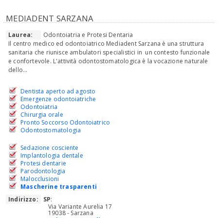
MEDIADENT SARZANA
Laurea:
Odontoiatria e Protesi Dentaria
Il centro medico ed odontoiatrico Mediadent Sarzana è una struttura
sanitaria che riunisce ambulatori specialistici in un contesto funzionale
e confortevole. L'attività odontostomatologica è la vocazione naturale
dello...
Dentista aperto ad agosto
Emergenze odontoiatriche
Odontoiatria
Chirurgia orale
Pronto Soccorso Odontoiatrico
Odontostomatologia
Sedazione cosciente
Implantologia dentale
Protesi dentarie
Parodontologia
Malocclusioni
Mascherine trasparenti
Indirizzo:
SP
:
Via Variante Aurelia 17
19038 - Sarzana