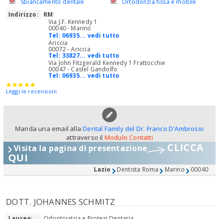
Sbiancamento dentale
Ortodonzia fissa e mobile
Indirizzo:
RM
:
Via J.F. Kennedy 1
00040 - Marino
Tel:
06935... vedi tutto
Ariccia
00072 - Ariccia
Tel:
33827... vedi tutto
Via John Fitzgerald Kennedy 1 Frattocchie
00047 - Castel Gandolfo
Tel:
06935... vedi tutto
Leggi le recensioni
Manda una email alla
Dental Family del Dr. Franco D'Ambrosio
attraverso il
Modulo Contatti
CLICCA
Visita la pagina di presentazione
QUI
Lazio
Dentista Roma
Marino
00040
DOTT. JOHANNES SCHMITZ
Laurea:
Odontoiatria e Protesi Dentaria