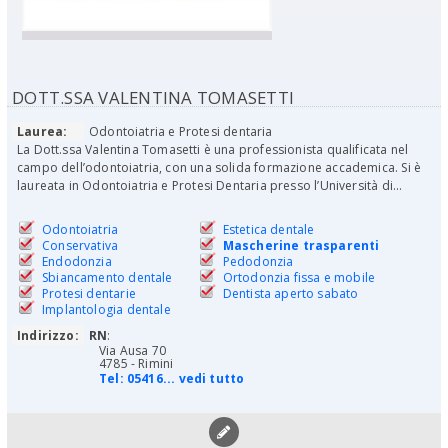
DOTT.SSA VALENTINA TOMASETTI
Laurea:
Odontoiatria e Protesi dentaria
La Dott.ssa Valentina Tomasetti è una professionista qualificata nel
campo dell’odontoiatria, con una solida formazione accademica. Si è
laureata in Odontoiatria e Protesi Dentaria presso l’Università di...
Odontoiatria
Estetica dentale
Conservativa
Mascherine trasparenti
Endodonzia
Pedodonzia
Sbiancamento dentale
Ortodonzia fissa e mobile
Protesi dentarie
Dentista aperto sabato
Implantologia dentale
Indirizzo:
RN
:
Via Ausa 70
4785 - Rimini
Tel:
05416... vedi tutto