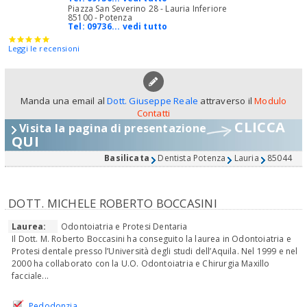
Piazza San Severino 28 - Lauria Inferiore
85100 - Potenza
Tel:
09736... vedi tutto
Leggi le recensioni
Manda una email al
Dott. Giuseppe Reale
attraverso il
Modulo
Contatti
CLICCA
Visita la pagina di presentazione
QUI
Basilicata
Dentista Potenza
Lauria
85044
DOTT. MICHELE ROBERTO BOCCASINI
Laurea:
Odontoiatria e Protesi Dentaria
Il Dott. M. Roberto Boccasini ha conseguito la laurea in Odontoiatria e
Protesi dentale presso l’Università degli studi dell’Aquila. Nel 1999 e nel
2000 ha collaborato con la U.O. Odontoiatria e Chirurgia Maxillo
facciale...
Pedodonzia