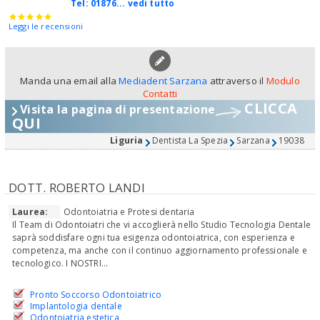
Tel:
01876... vedi tutto
Leggi le recensioni
Manda una email alla
Mediadent Sarzana
attraverso il
Modulo
Contatti
CLICCA
Visita la pagina di presentazione
QUI
Liguria
Dentista La Spezia
Sarzana
19038
DOTT. ROBERTO LANDI
Laurea:
Odontoiatria e Protesi dentaria
Il Team di Odontoiatri che vi accoglierà nello Studio Tecnologia Dentale
saprà soddisfare ogni tua esigenza odontoiatrica, con esperienza e
competenza, ma anche con il continuo aggiornamento professionale e
tecnologico. I NOSTRI...
Pronto Soccorso Odontoiatrico
Implantologia dentale
Odontoiatria estetica