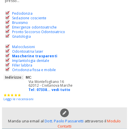
presso...
Pedodonzia
Sedazione cosciente
Bruxismo
Emergenze odontoiatriche
Pronto Soccorso Odontoiatrico
Gnatologia
Malocclusioni
Odontoiatria laser
Mascherine trasparenti
Implantologia dentale
Filler labbra
Ortodonzia fissa e mobile
Indirizzo:
MC
:
Via Montefogliano 16
62012 - Civitanova Marche
Tel:
07338... vedi tutto
Leggi le recensioni
Manda una email al
Dott. Paolo Passaretti
attraverso il
Modulo
Contatti