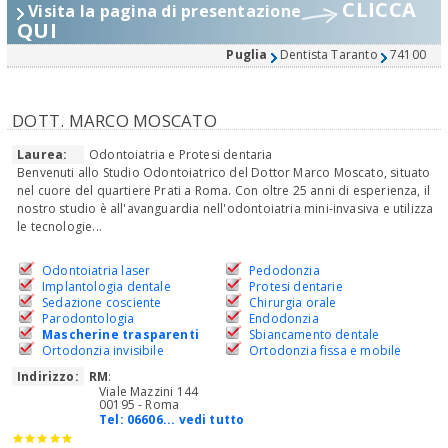
CLICCA
Visita la pagina di presentazione
QUI
Puglia
Dentista Taranto
74100
DOTT. MARCO MOSCATO
Laurea:
Odontoiatria e Protesi dentaria
Benvenuti allo Studio Odontoiatrico del Dottor Marco Moscato, situato
nel cuore del quartiere Prati a Roma. Con oltre 25 anni di esperienza, il
nostro studio è all'avanguardia nell'odontoiatria mini-invasiva e utilizza
le tecnologie...
Odontoiatria laser
Pedodonzia
Implantologia dentale
Protesi dentarie
Sedazione cosciente
Chirurgia orale
Parodontologia
Endodonzia
Mascherine trasparenti
Sbiancamento dentale
Ortodonzia invisibile
Ortodonzia fissa e mobile
Indirizzo:
RM
:
Viale Mazzini 144
00195 - Roma
Tel:
06606... vedi tutto