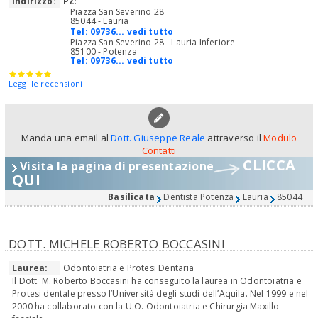
Indirizzo:
PZ
:
Piazza San Severino 28
85044 - Lauria
Tel:
09736... vedi tutto
Piazza San Severino 28 - Lauria Inferiore
85100 - Potenza
Tel:
09736... vedi tutto
Leggi le recensioni
Manda una email al
Dott. Giuseppe Reale
attraverso il
Modulo
Contatti
CLICCA
Visita la pagina di presentazione
QUI
Basilicata
Dentista Potenza
Lauria
85044
DOTT. MICHELE ROBERTO BOCCASINI
Laurea:
Odontoiatria e Protesi Dentaria
Il Dott. M. Roberto Boccasini ha conseguito la laurea in Odontoiatria e
Protesi dentale presso l’Università degli studi dell’Aquila. Nel 1999 e nel
2000 ha collaborato con la U.O. Odontoiatria e Chirurgia Maxillo