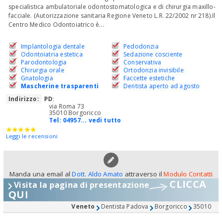
specialistica ambulatoriale odontostomatologica e di chirurgia maxillo-
facciale. (Autorizzazione sanitaria Regione Veneto L.R. 22/2002 nr 218).Il
Centro Medico Odontoiatrico è...
Implantologia dentale
Pedodonzia
Odontoiatria estetica
Sedazione cosciente
Parodontologia
Conservativa
Chirurgia orale
Ortodonzia invisibile
Gnatologia
Faccette estetiche
Mascherine trasparenti
Dentista aperto ad agosto
Indirizzo:
PD
:
via Roma 73
35010 Borgoricco
Tel:
04957... vedi tutto
Leggi le recensioni
Manda una email al
Dott. Aldo Amato
attraverso il
Modulo Contatti
CLICCA
Visita la pagina di presentazione
QUI
Veneto
Dentista Padova
Borgoricco
35010