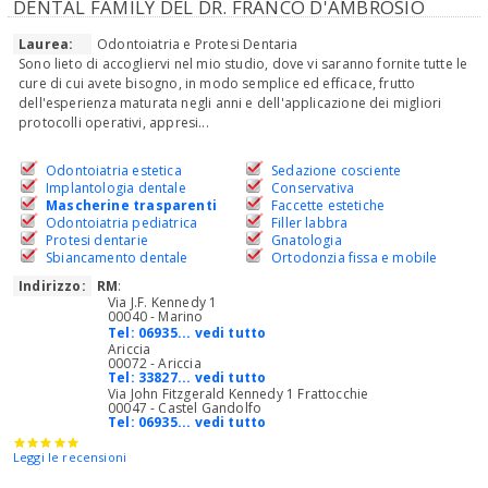
DENTAL FAMILY DEL DR. FRANCO D'AMBROSIO
Laurea:
Odontoiatria e Protesi Dentaria
Sono lieto di accogliervi nel mio studio, dove vi saranno fornite tutte le
cure di cui avete bisogno, in modo semplice ed efficace, frutto
dell'esperienza maturata negli anni e dell'applicazione dei migliori
protocolli operativi, appresi...
Odontoiatria estetica
Sedazione cosciente
Implantologia dentale
Conservativa
Mascherine trasparenti
Faccette estetiche
Odontoiatria pediatrica
Filler labbra
Protesi dentarie
Gnatologia
Sbiancamento dentale
Ortodonzia fissa e mobile
Indirizzo:
RM
:
Via J.F. Kennedy 1
00040 - Marino
Tel:
06935... vedi tutto
Ariccia
00072 - Ariccia
Tel:
33827... vedi tutto
Via John Fitzgerald Kennedy 1 Frattocchie
00047 - Castel Gandolfo
Tel:
06935... vedi tutto
Leggi le recensioni