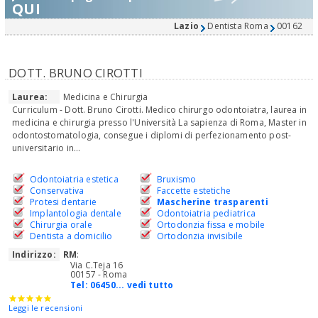
QUI
Lazio
Dentista Roma
00162
DOTT. BRUNO CIROTTI
Laurea:
Medicina e Chirurgia
Curriculum - Dott. Bruno Cirotti. Medico chirurgo odontoiatra, laurea in
medicina e chirurgia presso l'Università La sapienza di Roma, Master in
odontostomatologia, consegue i diplomi di perfezionamento post-
universitario in...
Odontoiatria estetica
Bruxismo
Conservativa
Faccette estetiche
Protesi dentarie
Mascherine trasparenti
Implantologia dentale
Odontoiatria pediatrica
Chirurgia orale
Ortodonzia fissa e mobile
Dentista a domicilio
Ortodonzia invisibile
Indirizzo:
RM
:
Via C.Teja 16
00157 - Roma
Tel:
06450... vedi tutto
Leggi le recensioni