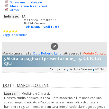
Sbiancamento dentale
Mascherine trasparenti
Alitosi
Indirizzo:
SA
:
Via Enrico Bottiglieri 11
84134 - Salerno
Tel:
80086... vedi tutto
Leggi le recensioni
Manda una email al
Dott. Roberto Landi
attraverso il
Modulo Contatti
CLICCA
Visita la pagina di presentazione
QUI
Campania
Dentista Salerno
84134
DOTT. MARCELLO LENCI
Laurea:
Medicina e Chirurgia
Il nostro studio è situato in zona Cipro moderno e luminoso con uno
spazio ampio dedicato all'accoglienza e un'area ludica dedicata a
bambini e ragazzi. Il nostro team sarà lieto di soddisfare ogni esigenza