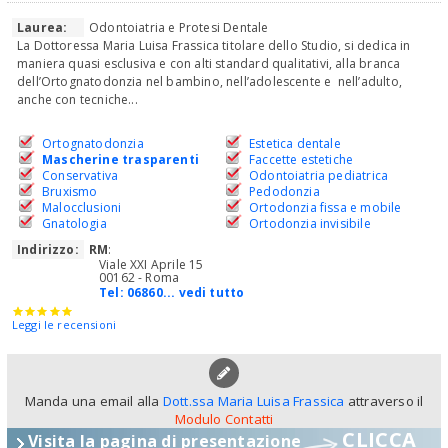
Laurea:
Odontoiatria e Protesi Dentale
La Dottoressa Maria Luisa Frassica titolare dello Studio, si dedica in
maniera quasi esclusiva e con alti standard qualitativi, alla branca
dell’Ortognatodonzia nel bambino, nell’adolescente e nell’adulto,
anche con tecniche...
Ortognatodonzia
Estetica dentale
Mascherine trasparenti
Faccette estetiche
Conservativa
Odontoiatria pediatrica
Bruxismo
Pedodonzia
Malocclusioni
Ortodonzia fissa e mobile
Gnatologia
Ortodonzia invisibile
Indirizzo:
RM
:
Viale XXI Aprile 15
00162 - Roma
Tel:
06860... vedi tutto
Leggi le recensioni
Manda una email alla
Dott.ssa Maria Luisa Frassica
attraverso il
Modulo Contatti
CLICCA
Visita la pagina di presentazione