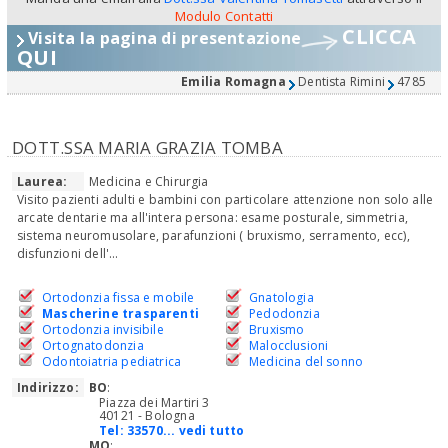
Modulo Contatti
CLICCA
Visita la pagina di presentazione
QUI
Emilia Romagna
Dentista Rimini
4785
DOTT.SSA MARIA GRAZIA TOMBA
Laurea:
Medicina e Chirurgia
Visito pazienti adulti e bambini con particolare attenzione non solo alle
arcate dentarie ma all'intera persona: esame posturale, simmetria,
sistema neuromusolare, parafunzioni ( bruxismo, serramento, ecc),
disfunzioni dell'...
Ortodonzia fissa e mobile
Gnatologia
Mascherine trasparenti
Pedodonzia
Ortodonzia invisibile
Bruxismo
Ortognatodonzia
Malocclusioni
Odontoiatria pediatrica
Medicina del sonno
Indirizzo:
BO
:
Piazza dei Martiri 3
40121 - Bologna
Tel:
33570... vedi tutto
MO
: