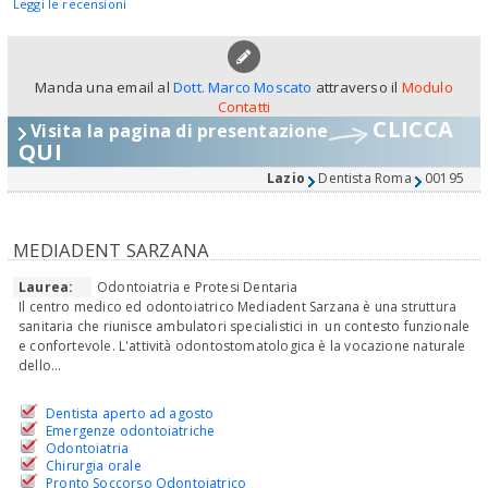
Leggi le recensioni
Manda una email al
Dott. Marco Moscato
attraverso il
Modulo
Contatti
CLICCA
Visita la pagina di presentazione
QUI
Lazio
Dentista Roma
00195
MEDIADENT SARZANA
Laurea:
Odontoiatria e Protesi Dentaria
Il centro medico ed odontoiatrico Mediadent Sarzana è una struttura
sanitaria che riunisce ambulatori specialistici in un contesto funzionale
e confortevole. L'attività odontostomatologica è la vocazione naturale
dello...
Dentista aperto ad agosto
Emergenze odontoiatriche
Odontoiatria
Chirurgia orale
Pronto Soccorso Odontoiatrico