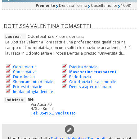
Piemonte
Dentista Torino
Castellamonte
10081
DOTT.SSA VALENTINA TOMASETTI
Laurea:
Odontoiatria e Protesi dentaria
La Dott.ssa Valentina Tomasetti è una professionista qualificata nel
campo dell’odontoiatria, con una solida formazione accademica. Si è
laureata in Odontoiatria e Protesi Dentaria presso l’Università di...
Odontoiatria
Estetica dentale
Conservativa
Mascherine trasparenti
Endodonzia
Pedodonzia
Sbiancamento dentale
Ortodonzia fissa e mobile
Protesi dentarie
Dentista aperto sabato
Implantologia dentale
Indirizzo:
RN
:
Via Ausa 70
4785 - Rimini
Tel:
05416... vedi tutto
Manda una email alla
Dott.ssa Valentina Tomasetti
attraverso il