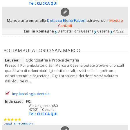
Tel:
CLICCA QUI
Manda una email alla
Dott.ssa Elena Fabbri
attraverso il
Modulo
Contatti
Emilia Romagna
Dentista Forli Cesena
Cesena
47522
POLIAMBULATORIO SAN MARCO
Laurea:
Odontoiatria e Protesi dentaria
Presso il Poliambulatorio San Marco a Cesena potete trovare uno staff
qualificato di odontoiatri, igienisti dentali, assistenti alla poltrona,
odontotecnici e segretarie. Ogni problema dei denti verrà valutato
dall'équipe di...
Implantologia dentale
Indirizzo:
FC
:
Via Ungaretti 480
47521 - Cesena
Tel:
CLICCA QUI
Leggi le recensioni