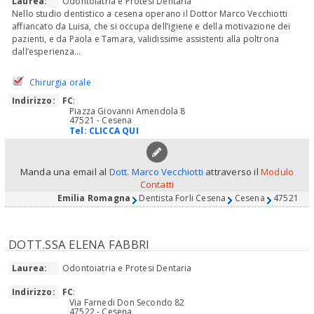
Laurea:
Odontoiatria e Protesi Dentaria
Nello studio dentistico a cesena operano il Dottor Marco Vecchiotti
affiancato da Luisa, che si occupa dell’igiene e della motivazione dei
pazienti, e da Paola e Tamara, validissime assistenti alla poltrona
dall’esperienza...
Chirurgia orale
Indirizzo:
FC
:
Piazza Giovanni Amendola 8
47521 - Cesena
Tel:
CLICCA QUI
Manda una email al
Dott. Marco Vecchiotti
attraverso il
Modulo
Contatti
Emilia Romagna
Dentista Forli Cesena
Cesena
47521
DOTT.SSA ELENA FABBRI
Laurea:
Odontoiatria e Protesi Dentaria
Indirizzo:
FC
:
Via Farnedi Don Secondo 82
47522 - Cesena