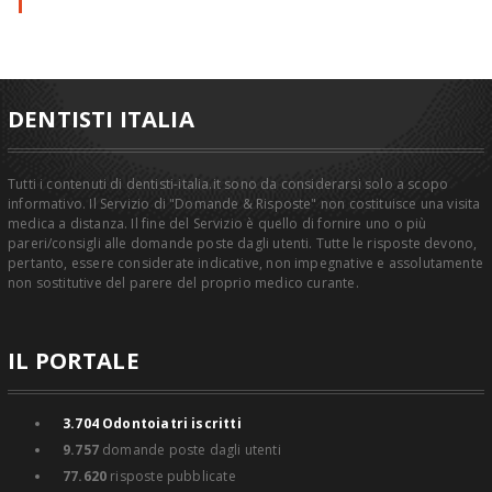
DENTISTI ITALIA
Tutti i contenuti di dentisti-italia.it sono da considerarsi solo a scopo
informativo. Il Servizio di "Domande & Risposte" non costituisce una visita
medica a distanza. Il fine del Servizio è quello di fornire uno o più
pareri/consigli alle domande poste dagli utenti. Tutte le risposte devono,
pertanto, essere considerate indicative, non impegnative e assolutamente
non sostitutive del parere del proprio medico curante.
IL PORTALE
3.704
Odontoiatri iscritti
9.757
domande poste dagli utenti
77.620
risposte pubblicate