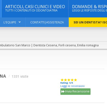
ARTICOLI, CASI CLINICI E VIDEO
DOMANDE & RISP
TUTTI I CONTENUTI DI ODONTOIATRIA
LEGGI LE RISPOSTE DEGLI 
L'EQUIPE
CONTATTI|ASSISTENZA
SEI UN DENTISTA? ISC
bulatorio San Marco | Dentista Cesena, Forli cesena, Emilia romagna
GNA
1331 visite
Rating: 5/5
Leggi le recensioni
Invia Recensione