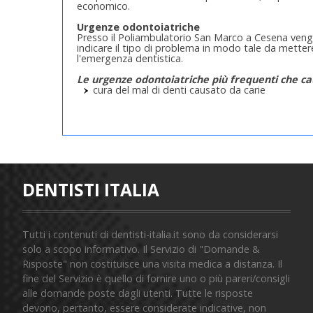
economico.
Urgenze odontoiatriche
Presso il Poliambulatorio San Marco a Cesena veng
indicare il tipo di problema in modo tale da mettere
l'emergenza dentistica.
Le urgenze odontoiatriche più frequenti che cau
cura del mal di denti causato da carie
devitalizzazione dente d'urgenza
estrazioni dentarie
risoluzione di ascessi
fratture dentali
trattamento delle pulpiti
eliminazione cisti e granulomi
cementazione ponti e corone
riparazione protesi fisse e mobili
DENTISTI ITALIA
Tutti i contenuti di dentisti-italia.it sono da considerarsi
solo a scopo informativo. Il Servizio di "Domande &
Risposte" non costituisce una visita medica a distanza. Il
fine del Servizio è quello di fornire uno o più pareri/consigli
alle domande poste dagli utenti. Tutte le risposte
devono, pertanto, essere considerate indicative, non