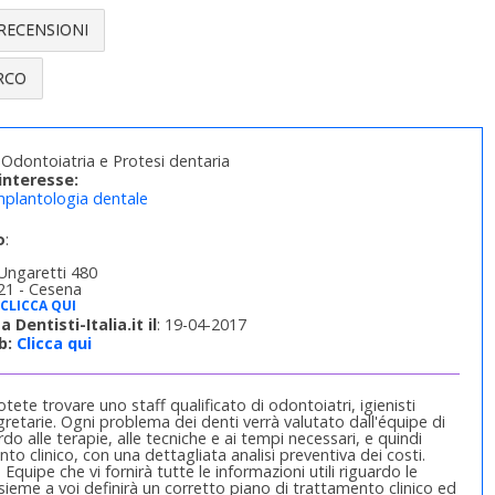
RECENSIONI
RCO
Odontoiatria e Protesi dentaria
interesse:
mplantologia dentale
o
:
 Ungaretti 480
21 - Cesena
CLICCA QUI
a Dentisti-Italia.it il
: 19-04-2017
b:
Clicca qui
ete trovare uno staff qualificato di odontoiatri, igienisti
egretarie. Ogni problema dei denti verrà valutato dall'équipe di
ardo alle terapie, alle tecniche e ai tempi necessari, e quindi
to clinico, con una dettagliata analisi preventiva dei costi.
quipe che vi fornirà tutte le informazioni utili riguardo le
nsieme a voi definirà un corretto piano di trattamento clinico ed