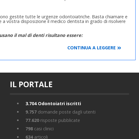
ono gestite tutte le urgenze odontoiatriche. Basta chiamare e
 a vostra disposizione il medico dentista in grado di risolvere
sano il mal di denti risultano essere:
CONTINUA A LEGGERE
IL PORTALE
3.704
Odontoiatri iscritti
9.757
domande poste dagli utenti
77.620
risposte pubblicate
798
casi clinici
634
articoli