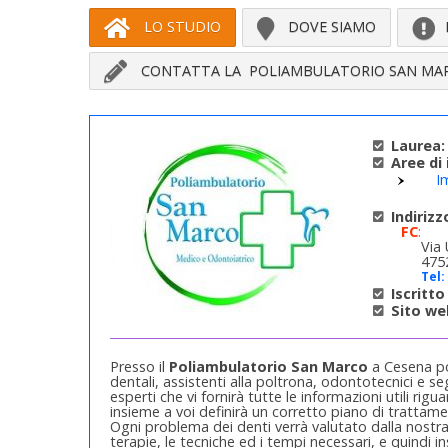
LO STUDIO
DOVE SIAMO
CONTATTA LA POLIAMBULATORIO SAN MA
Laurea:
Aree di 
I
Indirizz
FC
:
Via
475
Tel:
Iscritto 
Sito we
Presso il
Poliambulatorio San Marco
a Cesena pot
dentali, assistenti alla poltrona, odontotecnici e s
esperti che vi fornirà tutte le informazioni utili rigu
insieme a voi definirà un corretto piano di trattamen
Ogni problema dei denti verrà valutato dalla nostra E
terapie, le tecniche ed i tempi necessari, e quindi i