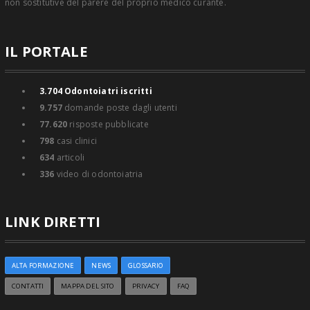
non sostitutive del parere del proprio medico curante.
IL PORTALE
3.704
Odontoiatri iscritti
9.757
domande poste dagli utenti
77.620
risposte pubblicate
798
casi clinici
634
articoli
336
video di odontoiatria
LINK DIRETTI
ALTA FORMAZIONE
NEWS
GLOSSARIO
CONTATTI
MAPPA DEL SITO
PRIVACY
FAQ