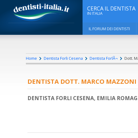
CERCA IL DENTISTA
IN ITALIA
IL FORUM DEI DENTISTI
Home
Dentista Forli Cesena
Dentista ForlÃ¬
Dott. M
DENTISTA DOTT. MARCO MAZZONI
DENTISTA FORLI CESENA, EMILIA ROMA