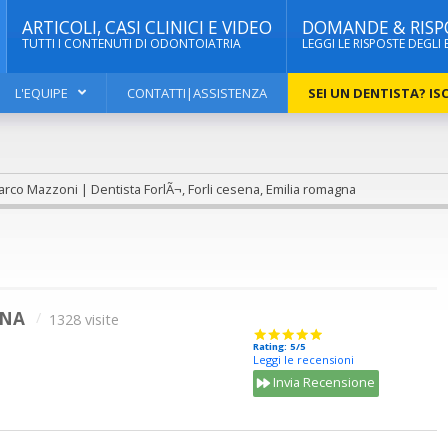
ARTICOLI, CASI CLINICI E VIDEO
DOMANDE & RISP
TUTTI I CONTENUTI DI ODONTOIATRIA
LEGGI LE RISPOSTE DEGLI 
L'EQUIPE
CONTATTI|ASSISTENZA
SEI UN DENTISTA? ISC
arco Mazzoni | Dentista ForlÃ¬, Forli cesena, Emilia romagna
GNA
1328 visite
Rating: 5/5
Leggi le recensioni
Invia Recensione