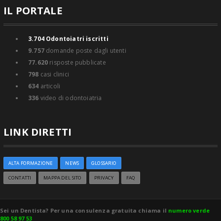
IL PORTALE
3.704
Odontoiatri iscritti
9.757
domande poste dagli utenti
77.620
risposte pubblicate
798
casi clinici
634
articoli
336
video di odontoiatria
LINK DIRETTI
ALTA FORMAZIONE
NEWS
GLOSSARIO
CONTATTI
MAPPA DEL SITO
PRIVACY
FAQ
Sei un Dentista? Per una consulenza gratuita chiama il
numero verde
800 58 97 53