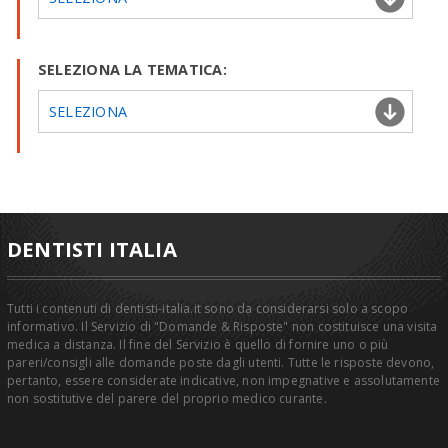
SELEZIONA LA TEMATICA:
SELEZIONA
DENTISTI ITALIA
Tutti i contenuti di dentisti-italia.it sono da considerarsi solo a scopo
informativo. Il Servizio di "Domande & Risposte" non costituisce una visita
medica a distanza. Il fine del Servizio è quello di fornire uno o più
pareri/consigli alle domande poste dagli utenti. Tutte le risposte devono,
pertanto, essere considerate indicative, non impegnative e assolutamente
non sostitutive del parere del proprio medico curante.