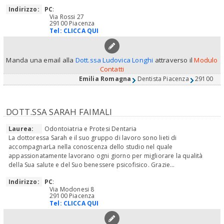
Indirizzo:
PC
:
Via Rossi 27
29100 Piacenza
Tel:
CLICCA QUI
Manda una email alla
Dott.ssa Ludovica Longhi
attraverso il
Modulo
Contatti
Emilia Romagna
Dentista Piacenza
29100
DOTT.SSA SARAH FAIMALI
Laurea:
Odontoiatria e Protesi Dentaria
La dottoressa Sarah e il suo gruppo di lavoro sono lieti di
accompagnarLa nella conoscenza dello studio nel quale
appassionatamente lavorano ogni giorno per migliorare la qualità
della Sua salute e del Suo benessere psicofisico. Grazie...
Indirizzo:
PC
:
Via Modonesi 8
29100 Piacenza
Tel:
CLICCA QUI