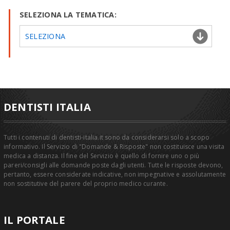
SELEZIONA LA TEMATICA:
SELEZIONA
DENTISTI ITALIA
Tutti i contenuti di dentisti-italia.it sono da considerarsi solo a scopo
informativo. Il Servizio di "Domande & Risposte" non costituisce una visita
medica a distanza. Il fine del Servizio è quello di fornire uno o più
pareri/consigli alle domande poste dagli utenti. Tutte le risposte devono,
pertanto, essere considerate indicative, non impegnative e assolutamente
non sostitutive del parere del proprio medico curante.
IL PORTALE