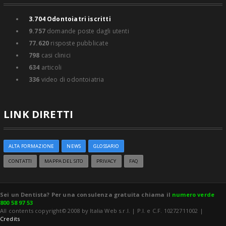
3.704
Odontoiatri iscritti
9.757
domande poste dagli utenti
77.620
risposte pubblicate
798
casi clinici
634
articoli
336
video di odontoiatria
LINK DIRETTI
ALTA FORMAZIONE
NEWS
GLOSSARIO
CONTATTI
MAPPA DEL SITO
PRIVACY
FAQ
Sei un Dentista? Per una consulenza gratuita chiama il
numero verde
800 58 97 53
All contents copyright© 2008 by Italia Web s.r.l. | P.I. e C.F. 10272711002 |
Credits