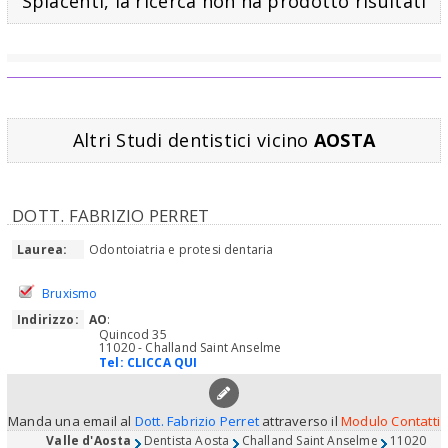
Spiacenti, la ricerca non ha prodotto risultati
Altri Studi dentistici vicino
AOSTA
DOTT. FABRIZIO PERRET
Laurea:
Odontoiatria e protesi dentaria
Bruxismo
Indirizzo:
AO
:
Quincod 35
11020 - Challand Saint Anselme
Tel:
CLICCA QUI
Manda una email al
Dott. Fabrizio Perret
attraverso il
Modulo Contatti
Valle d'Aosta
Dentista Aosta
Challand Saint Anselme
11020