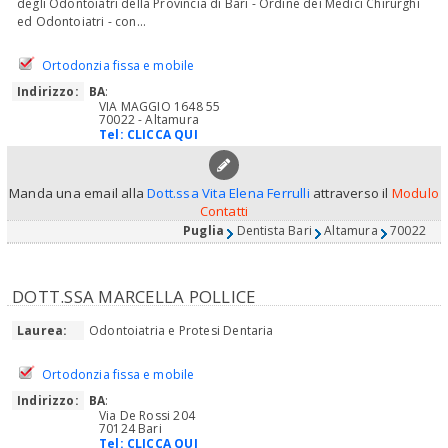
degli Odontoiatri della Provincia di Bari - Ordine dei Medici Chirurghi
ed Odontoiatri - con...
Ortodonzia fissa e mobile
Indirizzo:
BA
:
VIA MAGGIO 1648 55
70022 - Altamura
Tel:
CLICCA QUI
Manda una email alla
Dott.ssa Vita Elena Ferrulli
attraverso il
Modulo
Contatti
Puglia
Dentista Bari
Altamura
70022
DOTT.SSA MARCELLA POLLICE
Laurea:
Odontoiatria e Protesi Dentaria
Ortodonzia fissa e mobile
Indirizzo:
BA
:
Via De Rossi 204
70124 Bari
Tel:
CLICCA QUI