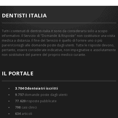
DENTISTI ITALIA
Tutti i contenuti di dentisti-italia.it sono da considerarsi solo a scopo
informativo. Il Servizio di "Domande & Risposte" non costituisce una visita
medica a distanza. Il fine del Servizio è quello di fornire uno o più
pareri/consigli alle domande poste dagli utenti. Tutte le risposte devono,
pertanto, essere considerate indicative, non impegnative e assolutamente
non sostitutive del parere del proprio medico curante.
IL PORTALE
3.704
Odontoiatri iscritti
9.757
domande poste dagli utenti
77.620
risposte pubblicate
798
casi clinici
634
articoli