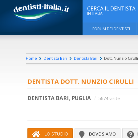
CERCA IL DENTISTA
IN ITALIA
IL FORUM DEI DENTISTI
Home
Dentista Bari
Dentista Bari
Dott. Nunzio Cirulli
DENTISTA DOTT. NUNZIO CIRULLI
DENTISTA BARI, PUGLIA
5674 visite
LO STUDIO
DOVE SIAMO