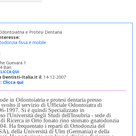
dontoiatria e Protesi Dentaria
interesse:
todonzia fissa e mobile
:
Che Guevara 1
4 Bari
CLICCA QUI
 Dentisti-Italia.it il
: 14-12-2007
:
Clicca qui
ode in Odontoiatria e protesi dentaria presso
svolto il servizio di Ufficiale Odontoiatra di
996-1997.
Si è quindi Specializzato in
 l'Università degli Studi dell'Insubria - sede di
 di Ricerca in
Orto
fonato rino stomato gnatodonzia
004.
Ha frequentato i reparti di Ortodonzia del
), della Università di Ulm (Germania) e della