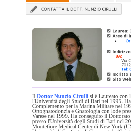
CONTATTA IL DOTT. NUNZIO CIRULLI
Laurea:
O
Aree di 
Or
Indirizzo
BA
:
Via 
7012
Tel:
Iscritto a
Sito web
Il
Dottor Nunzio Cirulli
si è Laureato con l
l'Università degli Studi di Bari nel 1995.
Ha 
Complemento per la Marina Militare nel 1
Ortognatodonzia e Gnatologia con lode presso
Varese nel 1999.
Ha conseguito il Dottorato
presso
l'Università degli Studi di Bari nel 2
Montefiore Medical Center di New York (USA