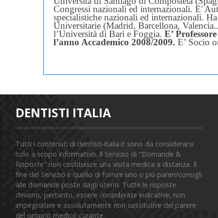
Università di Santiago di Compostela (Spag
Congressi nazionali ed internazionali.
E' Aut
specialistiche nazionali ed internazionali.
Ha 
Universitarie (Madrid, Barcellona, Valencia..
l’Università di Bari e Foggia.
E’ Professore 
l’anno Accademico 2008/2009.
E’ Socio or
European Society of Lingual Orthodontics, d
Estetica, della European Orthodontic Societ
Pratica in modo esclusivo l'Ortodonzia in Ba
DENTISTI ITALIA
Tutti i contenuti di dentisti-italia.it sono da considerarsi
solo a scopo informativo. Il Servizio di "Domande &
Risposte" non costituisce una visita medica a distanza. Il
fine del Servizio è quello di fornire uno o più pareri/consigli
alle domande poste dagli utenti. Tutte le risposte
devono, pertanto, essere considerate indicative, non
impegnative e assolutamente non sostitutive del parere
del proprio medico curante.