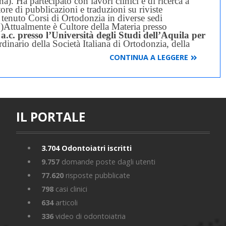
na).
Ha partecipato con lavori clinici e di ricerca a
ore di pubblicazioni e traduzioni su riviste
tenuto Corsi di Ortodonzia in diverse sedi
)
Attualmente è Cultore della Materia presso
a.c. presso l’Università degli Studi dell’Aquila per
dinario della Società Italiana di Ortodonzia, della
ella Società Italiana di Ortodonzia Linguale ed
CONTINUA A LEGGERE
y, della World Federation of Orthodontists.
ri.
IL PORTALE
3.704
Odontoiatri iscritti
9.757
domande poste dagli utenti
77.620
risposte pubblicate
798
casi clinici
634
articoli
336
video di odontoiatria