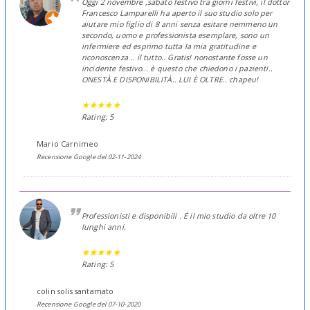
Oggi 2 novembre ,sabato festivo tra giorni festivi, il dottor
Francesco Lamparelli ha aperto il suo studio solo per
aiutare mio figlio di 8 anni senza esitare nemmeno un
secondo, uomo e professionista esemplare, sono un
infermiere ed esprimo tutta la mia gratitudine e
riconoscenza .. il tutto.. Gratis! nonostante fosse un
incidente festivo... è questo che chiedono i pazienti..
ONESTÀ E DISPONIBILITÀ.. LUI È OLTRE.. chapeu!
Rating: 5
Mario Carnimeo
Recensione Google del 02-11-2024
Professionisti e disponibili . É il mio studio da oltre 10
lunghi anni.
Rating: 5
colin solis santamato
Recensione Google del 07-10-2020