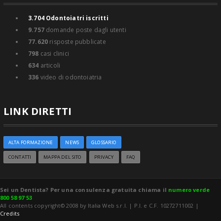
3.704
Odontoiatri iscritti
9.757
domande poste dagli utenti
77.620
risposte pubblicate
798
casi clinici
634
articoli
336
video di odontoiatria
LINK DIRETTI
ALTA FORMAZIONE
NEWS
GLOSSARIO
CONTATTI
MAPPA DEL SITO
PRIVACY
FAQ
Sei un Dentista? Per una consulenza gratuita chiama il
numero verde
800 58 97 53
All contents copyright© 2008 by Italia Web s.r.l. | P.I. e C.F. 10272711002 |
Credits