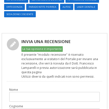
ORTODONZIA
PARADONTITE PIORREA
ALITOSI
LASER DENTALE
SEDAZIONE COSCIENTE
INVIA UNA RECENSIONE
La tua opinione è importante
Il presente "modulo recensione" è riservato
esclusivamente ai visitatori del Portale per inviare una
recensione, che verrà ricevuta da il Dott. Francesco
Lamparelli e previa autorizzazione sarà pubblicata in
questa pagina
Utilizzi diversi da quelli indicati non sono permessi.
Nome
Cognome