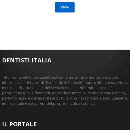
DENTISTI ITALIA
Tutti i contenuti di dentisti-italia.it sono da considerarsi solo a scopo
informativo. Il Servizio di "Domande & Risposte" non costituisce una visita
medica a distanza. Il fine del Servizio è quello di fornire uno o più
pareri/consigli alle domande poste dagli utenti. Tutte le risposte devono,
pertanto, essere considerate indicative, non impegnative e assolutamente
non sostitutive del parere del proprio medico curante.
IL PORTALE