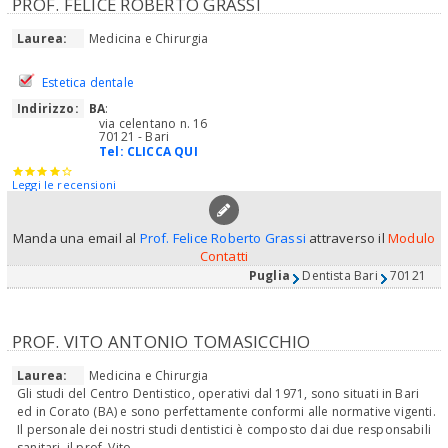
PROF. FELICE ROBERTO GRASSI
Laurea:
Medicina e Chirurgia
Estetica dentale
Indirizzo:
BA
:
via celentano n. 16
70121 - Bari
Tel:
CLICCA QUI
Leggi le recensioni
Manda una email al
Prof. Felice Roberto Grassi
attraverso il
Modulo
Contatti
Puglia
Dentista Bari
70121
PROF. VITO ANTONIO TOMASICCHIO
Laurea:
Medicina e Chirurgia
Gli studi del Centro Dentistico, operativi dal 1971, sono situati in Bari
ed in Corato (BA) e sono perfettamente conformi alle normative vigenti.
Il personale dei nostri studi dentistici è composto dai due responsabili
sanitari, il prof. Vito...