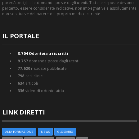
pareri/consigli alle domande poste dagli utenti. Tutte le risposte devono,
pertanto, essere considerate indicative, non impegnative e assolutamente
non sostitutive del parere del proprio medico curante.
IL PORTALE
3.704
Odontoiatri iscritti
9.757
domande poste dagli utenti
77.620
risposte pubblicate
798
casi clinici
634
articoli
336
video di odontoiatria
LINK DIRETTI
ALTA FORMAZIONE
NEWS
GLOSSARIO