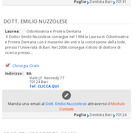
Puglia
Dentista Bari
70131
DOTT. EMILIO NUZZOLESE
Laurea:
Odontoiatria e Protesi Dentaria
Il Dottor Emilio Nuzzolese consegue nel 1994 la Laurea in Odontoiatria
e Protesi Dentaria con il massimo dei voti e la concessione della lode,
presso l'Università di Bari. Nel 2006 consegue il titolo di dottore di
ricerca presso...
Chirurgia Orale
Indirizzo:
BA
:
Viale J.F. Kennedy 77
70124 Bari
Tel:
CLICCA QUI
Manda una email al
Dott. Emilio Nuzzolese
attraverso il
Modulo
Contatti
Puglia
Dentista Bari
70124