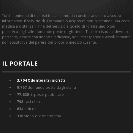
Tutti i contenuti di dentisti-italia.it sono da considerarsi solo a scopo
informativo. Il Servizio di "Domande & Risposte" non costituisce una visita
medica a distanza. Il fine del Servizio è quello di fornire uno o più
pareri/consigli alle domande poste dagli utenti. Tutte le risposte devono,
pertanto, essere considerate indicative, non impegnative e assolutamente
non sostitutive del parere del proprio medico curante.
IL PORTALE
3.704
Odontoiatri iscritti
9.757
domande poste dagli utenti
77.620
risposte pubblicate
798
casi clinici
634
articoli
336
video di odontoiatria