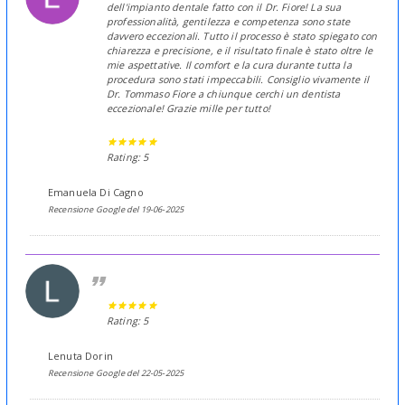
dell'impianto dentale fatto con il Dr. Fiore! La sua
professionalità, gentilezza e competenza sono state
davvero eccezionali. Tutto il processo è stato spiegato con
chiarezza e precisione, e il risultato finale è stato oltre le
mie aspettative. Il comfort e la cura durante tutta la
procedura sono stati impeccabili. Consiglio vivamente il
Dr. Tommaso Fiore a chiunque cerchi un dentista
eccezionale! Grazie mille per tutto!
Rating: 5
Emanuela Di Cagno
Recensione Google del 19-06-2025
Rating: 5
Lenuta Dorin
Recensione Google del 22-05-2025