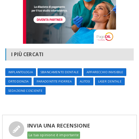
I PIÙ CERCATI
IMPLANTOLOGIA
SBIANCAMENTO DENTALE
APPARECCHIO INVISIBILE
ORTODONZIA
PARADONTITE PIORREA
ALITOSI
LASER DENTALE
SEDAZIONE COSCIENTE
INVIA UNA RECENSIONE
La tua opinione è importante