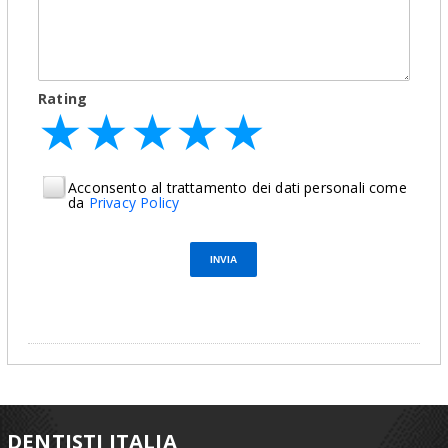
Rating
★
★
★
★
★
★
★
★
★
★
★
★
★
★
★
Acconsento al trattamento dei dati personali come
da
Privacy Policy
DENTISTI ITALIA