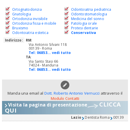
Ortognatodonzia
Odontoiatria pediatrica
Gnatologia
Odontostomatologia
Ortodonzia invisibile
Medicina del sonno
Ortodonzia fissa e mobile
Patologia orale
Bruxismo
Protesi dentarie
Odontoiatria estetica
Conservativa
Indirizzo:
RM
:
Via Antonio Silvani 118
00139 - Roma
Tel:
06853... vedi tutto
TA
:
Via Santo Stasi 66
74024 - Manduria
Tel:
06853... vedi tutto
Manda una email al
Dott. Roberto Antonio Vernucci
attraverso il
Modulo Contatti
CLICCA
Visita la pagina di presentazione
QUI
Lazio
Dentista Roma
00139