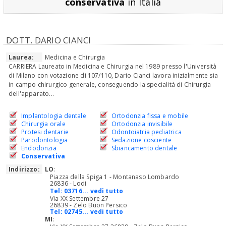
conservativa
in Italia
DOTT. DARIO CIANCI
Laurea:
Medicina e Chirurgia
CARRIERA Laureato in Medicina e Chirurgia nel 1989 presso l'Università
di Milano con votazione di 107/110, Dario Cianci lavora inizialmente sia
in campo chirurgico generale, conseguendo la specialità di Chirurgia
dell'apparato...
Implantologia dentale
Ortodonzia fissa e mobile
Chirurgia orale
Ortodonzia invisibile
Protesi dentarie
Odontoiatria pediatrica
Parodontologia
Sedazione cosciente
Endodonzia
Sbiancamento dentale
Conservativa
Indirizzo:
LO
:
Piazza della Spiga 1 - Montanaso Lombardo
26836 - Lodi
Tel:
03716... vedi tutto
Via XX Settembre 27
26839 - Zelo Buon Persico
Tel:
02745... vedi tutto
MI
: