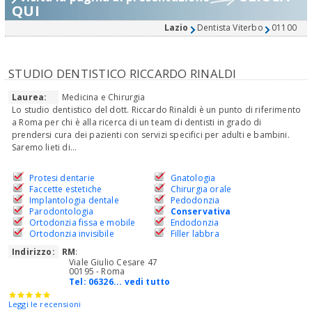
QUI
Lazio
Dentista Viterbo
01100
STUDIO DENTISTICO RICCARDO RINALDI
Laurea:
Medicina e Chirurgia
Lo studio dentistico del dott. Riccardo Rinaldi è un punto di riferimento
a Roma per chi è alla ricerca di un team di dentisti in grado di
prendersi cura dei pazienti con servizi specifici per adulti e bambini.
Saremo lieti di...
Protesi dentarie
Gnatologia
Faccette estetiche
Chirurgia orale
Implantologia dentale
Pedodonzia
Parodontologia
Conservativa
Ortodonzia fissa e mobile
Endodonzia
Ortodonzia invisibile
Filler labbra
Indirizzo:
RM
:
Viale Giulio Cesare 47
00195 - Roma
Tel:
06326... vedi tutto
Leggi le recensioni