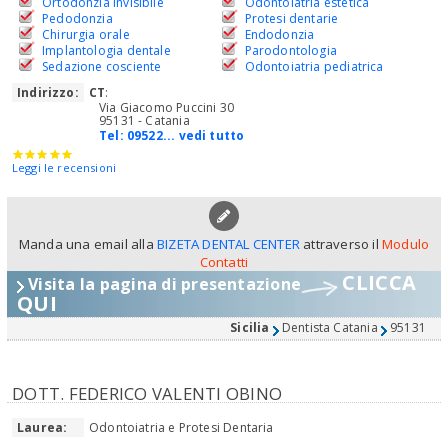
Ortodonzia invisibile
Odontoiatria estetica
Pedodonzia
Protesi dentarie
Chirurgia orale
Endodonzia
Implantologia dentale
Parodontologia
Sedazione cosciente
Odontoiatria pediatrica
Indirizzo:
CT
:
Via Giacomo Puccini 30
95131 - Catania
Tel:
09522... vedi tutto
Leggi le recensioni
Manda una email alla
BIZETA DENTAL CENTER
attraverso il
Modulo
Contatti
CLICCA
Visita la pagina di presentazione
QUI
Sicilia
Dentista Catania
95131
DOTT. FEDERICO VALENTI OBINO
Laurea:
Odontoiatria e Protesi Dentaria