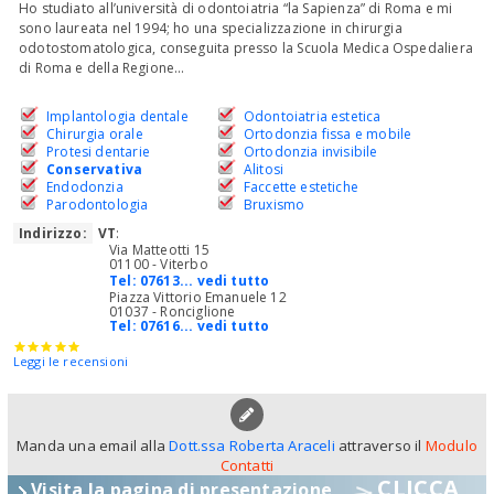
Ho studiato all’università di odontoiatria “la Sapienza” di Roma e mi
sono laureata nel 1994; ho una specializzazione in chirurgia
odotostomatologica, conseguita presso la Scuola Medica Ospedaliera
di Roma e della Regione...
Implantologia dentale
Odontoiatria estetica
Chirurgia orale
Ortodonzia fissa e mobile
Protesi dentarie
Ortodonzia invisibile
Conservativa
Alitosi
Endodonzia
Faccette estetiche
Parodontologia
Bruxismo
Indirizzo:
VT
:
Via Matteotti 15
01100 - Viterbo
Tel:
07613... vedi tutto
Piazza Vittorio Emanuele 12
01037 - Ronciglione
Tel:
07616... vedi tutto
Leggi le recensioni
Manda una email alla
Dott.ssa Roberta Araceli
attraverso il
Modulo
Contatti
CLICCA
Visita la pagina di presentazione