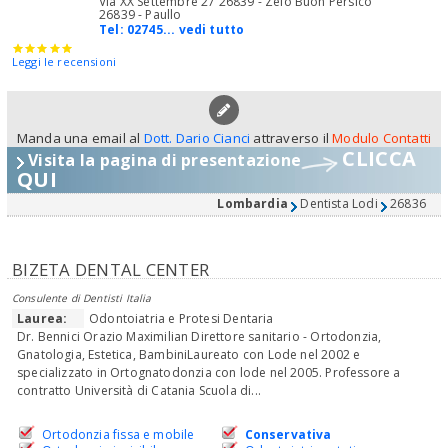
Via XX Settembre 27 26839 - Zelo Buon Persico
26839 - Paullo
Tel:
02745... vedi tutto
Leggi le recensioni
Manda una email al
Dott. Dario Cianci
attraverso il
Modulo Contatti
CLICCA
Visita la pagina di presentazione
QUI
Lombardia
Dentista Lodi
26836
BIZETA DENTAL CENTER
Consulente di Dentisti Italia
Laurea:
Odontoiatria e Protesi Dentaria
Dr. Bennici Orazio Maximilian Direttore sanitario - Ortodonzia,
Gnatologia, Estetica, BambiniLaureato con Lode nel 2002 e
specializzato in Ortognatodonzia con lode nel 2005. Professore a
contratto Università di Catania Scuola di...
Ortodonzia fissa e mobile
Conservativa