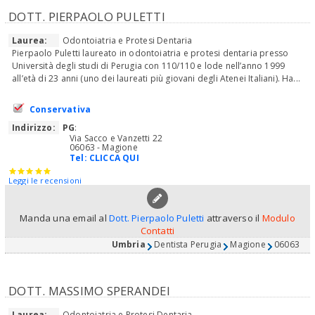
DOTT. PIERPAOLO PULETTI
Laurea:
Odontoiatria e Protesi Dentaria
Pierpaolo Puletti laureato in odontoiatria e protesi dentaria presso
Università degli studi di Perugia con 110/110 e lode nell’anno 1999
all’età di 23 anni (uno dei laureati più giovani degli Atenei Italiani). Ha...
Conservativa
Indirizzo:
PG
:
Via Sacco e Vanzetti 22
06063 - Magione
Tel:
CLICCA QUI
Leggi le recensioni
Manda una email al
Dott. Pierpaolo Puletti
attraverso il
Modulo
Contatti
Umbria
Dentista Perugia
Magione
06063
DOTT. MASSIMO SPERANDEI
Laurea:
Odontoiatria e Protesi Dentaria