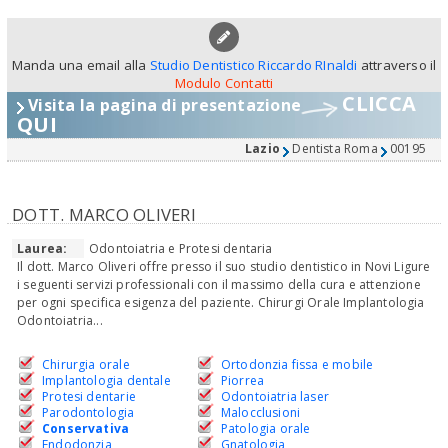
Manda una email alla
Studio Dentistico Riccardo RInaldi
attraverso il
Modulo Contatti
CLICCA
Visita la pagina di presentazione
QUI
Lazio
Dentista Roma
00195
DOTT. MARCO OLIVERI
Laurea:
Odontoiatria e Protesi dentaria
Il dott. Marco Oliveri offre presso il suo studio dentistico in Novi Ligure
i seguenti servizi professionali con il massimo della cura e attenzione
per ogni specifica esigenza del paziente. Chirurgi Orale Implantologia
Odontoiatria...
Chirurgia orale
Ortodonzia fissa e mobile
Implantologia dentale
Piorrea
Protesi dentarie
Odontoiatria laser
Parodontologia
Malocclusioni
Conservativa
Patologia orale
Endodonzia
Gnatologia