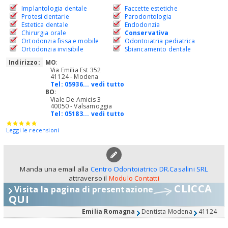
Implantologia dentale
Faccette estetiche
Protesi dentarie
Parodontologia
Estetica dentale
Endodonzia
Chirurgia orale
Conservativa
Ortodonzia fissa e mobile
Odontoiatria pediatrica
Ortodonzia invisibile
Sbiancamento dentale
Indirizzo:
MO
:
Via Emilia Est 352
41124 - Modena
Tel:
05936... vedi tutto
BO
:
Viale De Amicis 3
40050 - Valsamoggia
Tel:
05183... vedi tutto
Leggi le recensioni
Manda una email alla
Centro Odontoiatrico DR.Casalini SRL
attraverso il
Modulo Contatti
CLICCA
Visita la pagina di presentazione
QUI
Emilia Romagna
Dentista Modena
41124