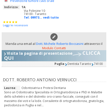
Prevenzione tumore cavo orale
Indirizzo:
TA
:
Via Polesine 10
74100 - Taranto
Tel:
09973... vedi tutto
Leggi le recensioni
Manda una email al
Dott. Michele Roberto Boccasini
attraverso il
Modulo Contatti
CLICCA
Visita la pagina di presentazione
QUI
Puglia
Dentista Taranto
74100
DOTT. ROBERTO ANTONIO VERNUCCI
Laurea:
Odontoiatria e Protesi Dentaria
Sono un Odontoiatra Specialista in Ortognatodonzia e PhD in Malattie
dello scheletro e del distretto oro-cranio-facciale, conseguiti con il
massimo dei voti e la lode. Consulente di ortognatodonzia, gnatologia,
pedodonzia in Puglia e nel...