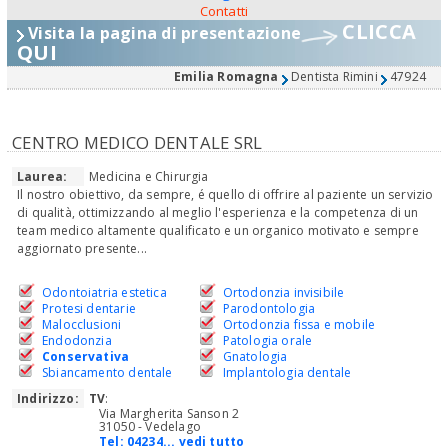
Contatti
CLICCA
Visita la pagina di presentazione
QUI
Emilia Romagna
Dentista Rimini
47924
CENTRO MEDICO DENTALE SRL
Laurea:
Medicina e Chirurgia
Il nostro obiettivo, da sempre, é quello di offrire al paziente un servizio
di qualità, ottimizzando al meglio l'esperienza e la competenza di un
team medico altamente qualificato e un organico motivato e sempre
aggiornato presente...
Odontoiatria estetica
Ortodonzia invisibile
Protesi dentarie
Parodontologia
Malocclusioni
Ortodonzia fissa e mobile
Endodonzia
Patologia orale
Conservativa
Gnatologia
Sbiancamento dentale
Implantologia dentale
Indirizzo:
TV
:
Via Margherita Sanson 2
31050 - Vedelago
Tel:
04234... vedi tutto