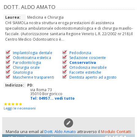
DOTT. ALDO AMATO
Laurea:
Medicina e Chirurgia
CHI SIAMOLa nostra struttura eroga prestazioni di assistenza
specialistica ambulatoriale odontostomatologica e di chirurgia maxillo-
facciale. (Autorizzazione sanitaria Regione Veneto L.R. 22/2002 nr 218).Il
Centro Medico Odontoiatrico è...
Implantologia dentale
Pedodonzia
Odontoiatria estetica
Sedazione cosciente
Parodontologia
Conservativa
Chirurgia orale
Ortodonzia invisibile
Gnatologia
Faccette estetiche
Mascherine trasparenti
Dentista aperto ad agosto
Indirizzo:
PD
:
via Roma 73
35010 Borgoricco
Tel:
04957... vedi tutto
Leggi le recensioni
Manda una email al
Dott. Aldo Amato
attraverso il
Modulo Contatti