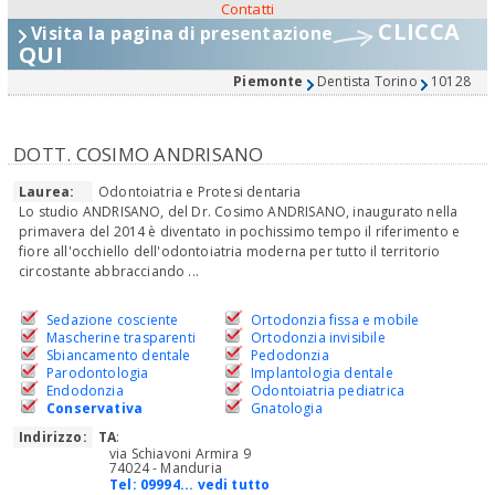
Contatti
CLICCA
Visita la pagina di presentazione
QUI
Piemonte
Dentista Torino
10128
DOTT. COSIMO ANDRISANO
Laurea:
Odontoiatria e Protesi dentaria
Lo studio ANDRISANO, del Dr. Cosimo ANDRISANO, inaugurato nella
primavera del 2014 è diventato in pochissimo tempo il riferimento e
fiore all'occhiello dell'odontoiatria moderna per tutto il territorio
circostante abbracciando ...
Sedazione cosciente
Ortodonzia fissa e mobile
Mascherine trasparenti
Ortodonzia invisibile
Sbiancamento dentale
Pedodonzia
Parodontologia
Implantologia dentale
Endodonzia
Odontoiatria pediatrica
Conservativa
Gnatologia
Indirizzo:
TA
:
via Schiavoni Armira 9
74024 - Manduria
Tel:
09994... vedi tutto