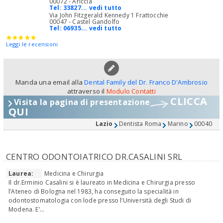
00072 - Ariccia
Tel:
33827... vedi tutto
Via John Fitzgerald Kennedy 1 Frattocchie
00047 - Castel Gandolfo
Tel:
06935... vedi tutto
Leggi le recensioni
Manda una email alla
Dental Family del Dr. Franco D'Ambrosio
attraverso il
Modulo Contatti
CLICCA
Visita la pagina di presentazione
QUI
Lazio
Dentista Roma
Marino
00040
CENTRO ODONTOIATRICO DR.CASALINI SRL
Laurea:
Medicina e Chirurgia
Il dr.Erminio Casalini si è laureato in Medicina e Chirurgia presso
l’Ateneo di Bologna nel 1983, ha conseguito la specialità in
odontostomatologia con lode presso l’Università degli Studi di
Modena. E’...