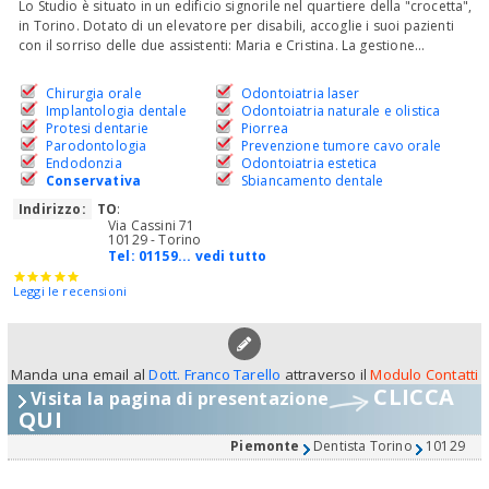
Lo Studio è situato in un edificio signorile nel quartiere della "crocetta",
in Torino. Dotato di un elevatore per disabili, accoglie i suoi pazienti
con il sorriso delle due assistenti: Maria e Cristina. La gestione...
Chirurgia orale
Odontoiatria laser
Implantologia dentale
Odontoiatria naturale e olistica
Protesi dentarie
Piorrea
Parodontologia
Prevenzione tumore cavo orale
Endodonzia
Odontoiatria estetica
Conservativa
Sbiancamento dentale
Indirizzo:
TO
:
Via Cassini 71
10129 - Torino
Tel:
01159... vedi tutto
Leggi le recensioni
Manda una email al
Dott. Franco Tarello
attraverso il
Modulo Contatti
CLICCA
Visita la pagina di presentazione
QUI
Piemonte
Dentista Torino
10129