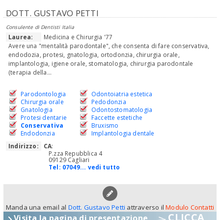
DOTT. GUSTAVO PETTI
Consulente di Dentisti Italia
Laurea:
Medicina e Chirurgia '77
Avere una "mentalità parodontale", che consenta di fare conservativa,
endodozia, protesi, gnatologia, ortodonzia, chirurgia orale,
implantologia, igiene orale, stomatologia, chirurgia parodontale
(terapia della...
Parodontologia
Odontoiatria estetica
Chirurgia orale
Pedodonzia
Gnatologia
Odontostomatologia
Protesi dentarie
Faccette estetiche
Conservativa
Bruxismo
Endodonzia
Implantologia dentale
Indirizzo:
CA
:
P.zza Repubblica 4
09129 Cagliari
Tel:
07049... vedi tutto
Manda una email al
Dott. Gustavo Petti
attraverso il
Modulo Contatti
CLICCA
Visita la pagina di presentazione