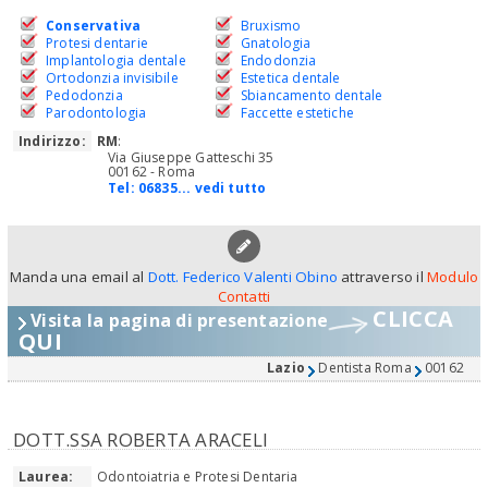
Conservativa
Bruxismo
Protesi dentarie
Gnatologia
Implantologia dentale
Endodonzia
Ortodonzia invisibile
Estetica dentale
Pedodonzia
Sbiancamento dentale
Parodontologia
Faccette estetiche
Indirizzo:
RM
:
Via Giuseppe Gatteschi 35
00162 - Roma
Tel:
06835... vedi tutto
Manda una email al
Dott. Federico Valenti Obino
attraverso il
Modulo
Contatti
CLICCA
Visita la pagina di presentazione
QUI
Lazio
Dentista Roma
00162
DOTT.SSA ROBERTA ARACELI
Laurea:
Odontoiatria e Protesi Dentaria