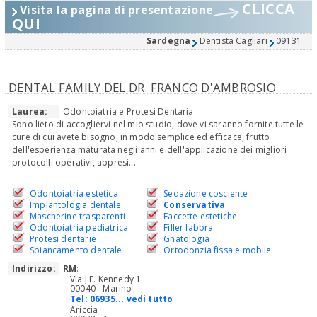
CLICCA
Visita la pagina di presentazione
QUI
Sardegna
Dentista Cagliari
09131
DENTAL FAMILY DEL DR. FRANCO D'AMBROSIO
Laurea:
Odontoiatria e Protesi Dentaria
Sono lieto di accogliervi nel mio studio, dove vi saranno fornite tutte le
cure di cui avete bisogno, in modo semplice ed efficace, frutto
dell'esperienza maturata negli anni e dell'applicazione dei migliori
protocolli operativi, appresi...
Odontoiatria estetica
Sedazione cosciente
Implantologia dentale
Conservativa
Mascherine trasparenti
Faccette estetiche
Odontoiatria pediatrica
Filler labbra
Protesi dentarie
Gnatologia
Sbiancamento dentale
Ortodonzia fissa e mobile
Indirizzo:
RM
:
Via J.F. Kennedy 1
00040 - Marino
Tel:
06935... vedi tutto
Ariccia