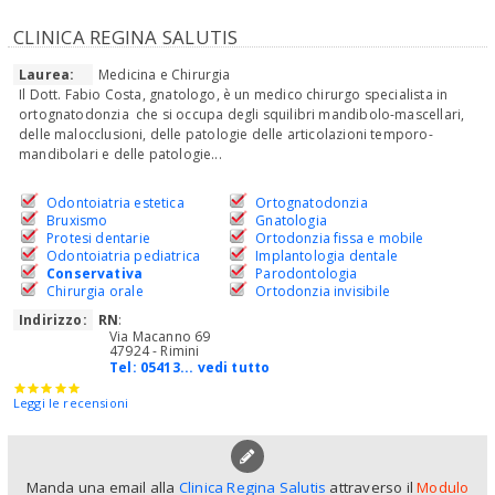
CLINICA REGINA SALUTIS
Laurea:
Medicina e Chirurgia
Il Dott. Fabio Costa, gnatologo, è un medico chirurgo specialista in
ortognatodonzia che si occupa degli squilibri mandibolo-mascellari,
delle malocclusioni, delle patologie delle articolazioni temporo-
mandibolari e delle patologie...
Odontoiatria estetica
Ortognatodonzia
Bruxismo
Gnatologia
Protesi dentarie
Ortodonzia fissa e mobile
Odontoiatria pediatrica
Implantologia dentale
Conservativa
Parodontologia
Chirurgia orale
Ortodonzia invisibile
Indirizzo:
RN
:
Via Macanno 69
47924 - Rimini
Tel:
05413... vedi tutto
Leggi le recensioni
Manda una email alla
Clinica Regina Salutis
attraverso il
Modulo