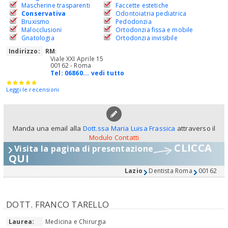
Mascherine trasparenti
Faccette estetiche
Conservativa
Odontoiatria pediatrica
Bruxismo
Pedodonzia
Malocclusioni
Ortodonzia fissa e mobile
Gnatologia
Ortodonzia invisibile
Indirizzo:
RM
:
Viale XXI Aprile 15
00162 - Roma
Tel:
06860... vedi tutto
Leggi le recensioni
Manda una email alla
Dott.ssa Maria Luisa Frassica
attraverso il
Modulo Contatti
CLICCA
Visita la pagina di presentazione
QUI
Lazio
Dentista Roma
00162
DOTT. FRANCO TARELLO
Laurea:
Medicina e Chirurgia