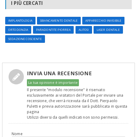
I PIÙ CERCATI
IMPLANTOLOGIA
SBIANCAMENTO DENTALE
APPARECCHIO INVISIBILE
ORTODONZIA
PARADONTITE PIORREA
ALITOSI
LASER DENTALE
SEDAZIONE COSCIENTE
INVIA UNA RECENSIONE
La tua opinione è importante
Il presente "modulo recensione" è riservato
esclusivamente ai visitatori del Portale per inviare una
recensione, che verrà ricevuta da il Dott. Pierpaolo
Puletti e previa autorizzazione sarà pubblicata in questa
pagina
Utilizzi diversi da quelli indicati non sono permessi.
Nome