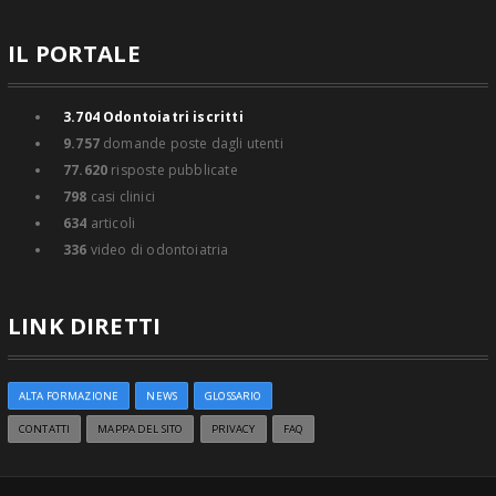
IL PORTALE
3.704
Odontoiatri iscritti
9.757
domande poste dagli utenti
77.620
risposte pubblicate
798
casi clinici
634
articoli
336
video di odontoiatria
LINK DIRETTI
ALTA FORMAZIONE
NEWS
GLOSSARIO
CONTATTI
MAPPA DEL SITO
PRIVACY
FAQ