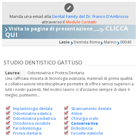
Manda una email alla
Dental Family del Dr. Franco D'Ambrosio
attraverso il
Modulo Contatti
CLICCA
Visita la pagina di presentazione
QUI
Lazio
Dentista Roma
Marino
00040
STUDIO DENTISTICO GATTUSO
Laurea:
Odontoiatria e Protesi Dentaria
Una raffinata miscela di tecnologia avanzata, materiali di prima qualità
e collaborazione interdisciplinare permette di offrire servizi superiori a
tutti i nostri pazienti. Nel nostro lavoro ci sforziamo sempre di dare il
meglio, puntiamo...
Implantologia dentale
Sbiancamento dentale
Odontoiatria estetica
Alitosi
Odontoiatria pediatrica
Chirurgia orale
Ortodonzia invisibile
Conservativa
Parodontologia
Endodonzia
Protesi dentarie
Faccette estetiche