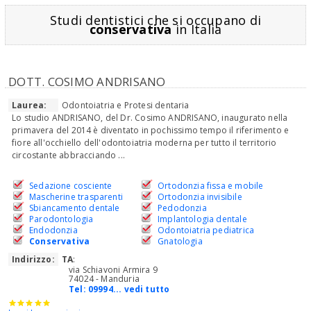
Studi dentistici che si occupano di
conservativa
in Italia
DOTT. COSIMO ANDRISANO
Laurea:
Odontoiatria e Protesi dentaria
Lo studio ANDRISANO, del Dr. Cosimo ANDRISANO, inaugurato nella
primavera del 2014 è diventato in pochissimo tempo il riferimento e
fiore all'occhiello dell'odontoiatria moderna per tutto il territorio
circostante abbracciando ...
Sedazione cosciente
Ortodonzia fissa e mobile
Mascherine trasparenti
Ortodonzia invisibile
Sbiancamento dentale
Pedodonzia
Parodontologia
Implantologia dentale
Endodonzia
Odontoiatria pediatrica
Conservativa
Gnatologia
Indirizzo:
TA
:
via Schiavoni Armira 9
74024 - Manduria
Tel:
09994... vedi tutto