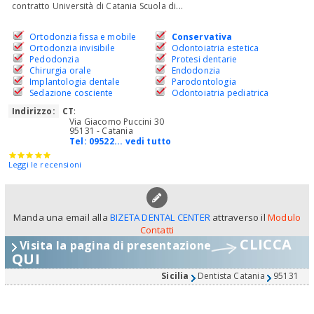
contratto Università di Catania Scuola di...
Ortodonzia fissa e mobile
Conservativa
Ortodonzia invisibile
Odontoiatria estetica
Pedodonzia
Protesi dentarie
Chirurgia orale
Endodonzia
Implantologia dentale
Parodontologia
Sedazione cosciente
Odontoiatria pediatrica
Indirizzo:
CT
:
Via Giacomo Puccini 30
95131 - Catania
Tel:
09522... vedi tutto
Leggi le recensioni
Manda una email alla
BIZETA DENTAL CENTER
attraverso il
Modulo
Contatti
CLICCA
Visita la pagina di presentazione
QUI
Sicilia
Dentista Catania
95131