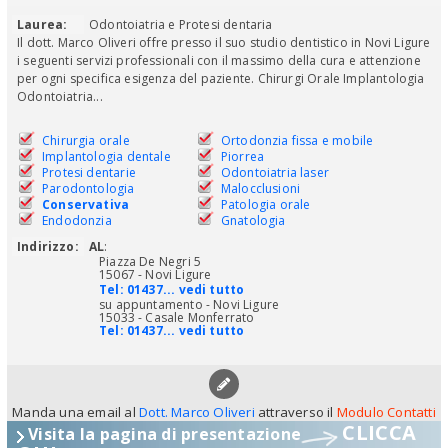
Laurea:
Odontoiatria e Protesi dentaria
Il dott. Marco Oliveri offre presso il suo studio dentistico in Novi Ligure
i seguenti servizi professionali con il massimo della cura e attenzione
per ogni specifica esigenza del paziente. Chirurgi Orale Implantologia
Odontoiatria...
Chirurgia orale
Ortodonzia fissa e mobile
Implantologia dentale
Piorrea
Protesi dentarie
Odontoiatria laser
Parodontologia
Malocclusioni
Conservativa
Patologia orale
Endodonzia
Gnatologia
Indirizzo:
AL
:
Piazza De Negri 5
15067 - Novi Ligure
Tel:
01437... vedi tutto
su appuntamento - Novi Ligure
15033 - Casale Monferrato
Tel:
01437... vedi tutto
Manda una email al
Dott. Marco Oliveri
attraverso il
Modulo Contatti
CLICCA
Visita la pagina di presentazione