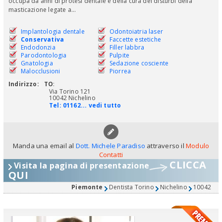
occupa da anni di protesi dentale e della cura dei disturbi della
masticazione legate a...
Implantologia dentale
Odontoiatria laser
Conservativa
Faccette estetiche
Endodonzia
Filler labbra
Parodontologia
Pulpite
Gnatologia
Sedazione cosciente
Malocclusioni
Piorrea
Indirizzo:
TO
:
Via Torino 121
10042 Nichelino
Tel:
01162... vedi tutto
Manda una email al
Dott. Michele Paradiso
attraverso il
Modulo
Contatti
CLICCA
Visita la pagina di presentazione
QUI
Piemonte
Dentista Torino
Nichelino
10042