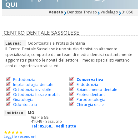
QUI
Veneto
Dentista Treviso
Vedelago
31050
CENTRO DENTALE SASSOLESE
Laurea:
Odontoiatria e Protesi dentaria
Il Centro Dentale Sassolese è uno studio dentistico altamente
specializzato, composto da un team di medici dentisti costantemente
aggiornati riguardo le novità del settore. I medici specialisti vantano
anni di esperienza pratica ed...
Pedodonzia
Conservativa
Implantologia dentale
Endodonzia
Ortodonzia invisibile
Sbiancamento dentale
Ortodonzia fissa e mobile
Protesi dentarie
Gnatologia
Parodontologia
Odontoiatria
Chirurgia orale
Indirizzo:
MO
:
Via Pia 68
41049 - Sassuolo
Tel:
05368... vedi tutto
Leggi le recensioni