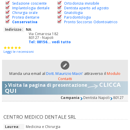
Sedazione cosciente
Ortodonzia invisibile
Implantologia dentale
Dentista aperto ad agosto
Chirurgia orale
Gnatologia
Protesi dentarie
Parodontologia
Conservativa
Pronto Soccorso Odontoiatrico
Indirizzo:
NA
:
Via Cimarosa 182
80127 - Napoli
Tel:
08156... vedi tutto
Leggi le recensioni
Manda una email al
Dott. Maurizio Macri'
attraverso il
Modulo
Contatti
CLICCA
Visita la pagina di presentazione
QUI
Campania
Dentista Napoli
80127
CENTRO MEDICO DENTALE SRL
Laurea:
Medicina e Chirurgia