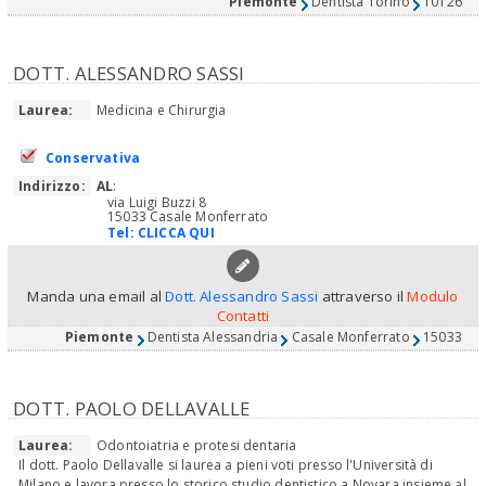
Piemonte
Dentista Torino
10126
DOTT. ALESSANDRO SASSI
Laurea:
Medicina e Chirurgia
Conservativa
Indirizzo:
AL
:
via Luigi Buzzi 8
15033 Casale Monferrato
Tel:
CLICCA QUI
Manda una email al
Dott. Alessandro Sassi
attraverso il
Modulo
Contatti
Piemonte
Dentista Alessandria
Casale Monferrato
15033
DOTT. PAOLO DELLAVALLE
Laurea:
Odontoiatria e protesi dentaria
Il dott. Paolo Dellavalle si laurea a pieni voti presso l'Università di
Milano e lavora presso lo storico studio dentistico a Novara insieme al