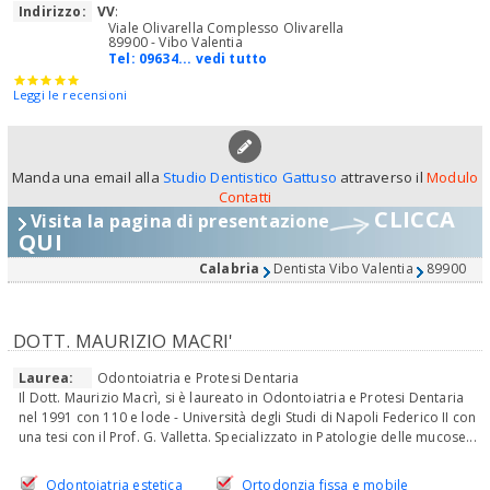
Indirizzo:
VV
:
Viale Olivarella Complesso Olivarella
89900 - Vibo Valentia
Tel:
09634... vedi tutto
Leggi le recensioni
Manda una email alla
Studio Dentistico Gattuso
attraverso il
Modulo
Contatti
CLICCA
Visita la pagina di presentazione
QUI
Calabria
Dentista Vibo Valentia
89900
DOTT. MAURIZIO MACRI'
Laurea:
Odontoiatria e Protesi Dentaria
Il Dott. Maurizio Macrì, si è laureato in Odontoiatria e Protesi Dentaria
nel 1991 con 110 e lode - Università degli Studi di Napoli Federico II con
una tesi con il Prof. G. Valletta. Specializzato in Patologie delle mucose...
Odontoiatria estetica
Ortodonzia fissa e mobile