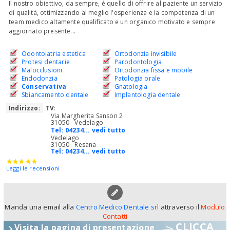
Il nostro obiettivo, da sempre, é quello di offrire al paziente un servizio
di qualità, ottimizzando al meglio l'esperienza e la competenza di un
team medico altamente qualificato e un organico motivato e sempre
aggiornato presente...
Odontoiatria estetica
Ortodonzia invisibile
Protesi dentarie
Parodontologia
Malocclusioni
Ortodonzia fissa e mobile
Endodonzia
Patologia orale
Conservativa
Gnatologia
Sbiancamento dentale
Implantologia dentale
Indirizzo:
TV
:
Via Margherita Sanson 2
31050 - Vedelago
Tel:
04234... vedi tutto
Vedelago
31050 - Resana
Tel:
04234... vedi tutto
Leggi le recensioni
Manda una email alla
Centro Medico Dentale srl
attraverso il
Modulo
Contatti
CLICCA
Visita la pagina di presentazione