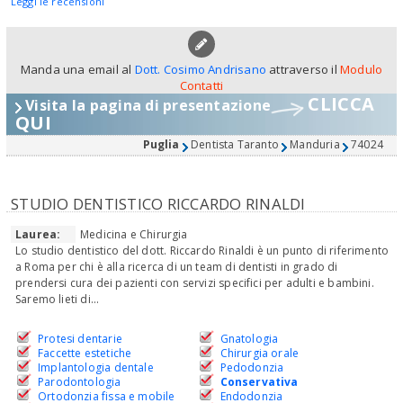
Leggi le recensioni
Manda una email al
Dott. Cosimo Andrisano
attraverso il
Modulo
Contatti
CLICCA
Visita la pagina di presentazione
QUI
Puglia
Dentista Taranto
Manduria
74024
STUDIO DENTISTICO RICCARDO RINALDI
Laurea:
Medicina e Chirurgia
Lo studio dentistico del dott. Riccardo Rinaldi è un punto di riferimento
a Roma per chi è alla ricerca di un team di dentisti in grado di
prendersi cura dei pazienti con servizi specifici per adulti e bambini.
Saremo lieti di...
Protesi dentarie
Gnatologia
Faccette estetiche
Chirurgia orale
Implantologia dentale
Pedodonzia
Parodontologia
Conservativa
Ortodonzia fissa e mobile
Endodonzia