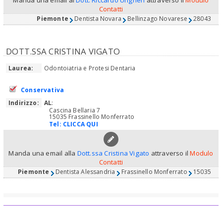
Manda una email al
Dott. Riccardo Ungheri
attraverso il
Modulo
Contatti
Piemonte
Dentista Novara
Bellinzago Novarese
28043
DOTT.SSA CRISTINA VIGATO
Laurea:
Odontoiatria e Protesi Dentaria
Conservativa
Indirizzo:
AL
:
Cascina Bellaria 7
15035 Frassinello Monferrato
Tel:
CLICCA QUI
Manda una email alla
Dott.ssa Cristina Vigato
attraverso il
Modulo
Contatti
Piemonte
Dentista Alessandria
Frassinello Monferrato
15035