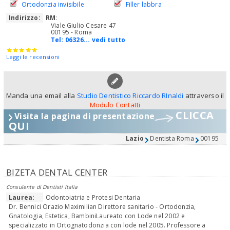
Ortodonzia invisibile
Filler labbra
Indirizzo:
RM
:
Viale Giulio Cesare 47
00195 - Roma
Tel:
06326... vedi tutto
Leggi le recensioni
Manda una email alla
Studio Dentistico Riccardo RInaldi
attraverso il
Modulo Contatti
CLICCA
Visita la pagina di presentazione
QUI
Lazio
Dentista Roma
00195
BIZETA DENTAL CENTER
Consulente di Dentisti Italia
Laurea:
Odontoiatria e Protesi Dentaria
Dr. Bennici Orazio Maximilian Direttore sanitario - Ortodonzia,
Gnatologia, Estetica, BambiniLaureato con Lode nel 2002 e
specializzato in Ortognatodonzia con lode nel 2005. Professore a