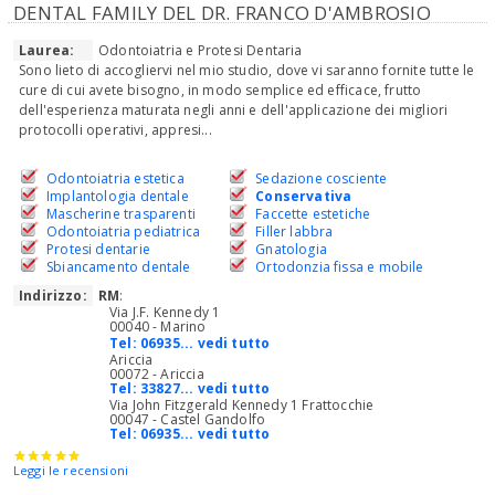
DENTAL FAMILY DEL DR. FRANCO D'AMBROSIO
Laurea:
Odontoiatria e Protesi Dentaria
Sono lieto di accogliervi nel mio studio, dove vi saranno fornite tutte le
cure di cui avete bisogno, in modo semplice ed efficace, frutto
dell'esperienza maturata negli anni e dell'applicazione dei migliori
protocolli operativi, appresi...
Odontoiatria estetica
Sedazione cosciente
Implantologia dentale
Conservativa
Mascherine trasparenti
Faccette estetiche
Odontoiatria pediatrica
Filler labbra
Protesi dentarie
Gnatologia
Sbiancamento dentale
Ortodonzia fissa e mobile
Indirizzo:
RM
:
Via J.F. Kennedy 1
00040 - Marino
Tel:
06935... vedi tutto
Ariccia
00072 - Ariccia
Tel:
33827... vedi tutto
Via John Fitzgerald Kennedy 1 Frattocchie
00047 - Castel Gandolfo
Tel:
06935... vedi tutto
Leggi le recensioni