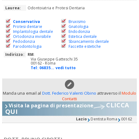
Laurea:
Odontoiatria e Protesi Dentaria
Conservativa
Bruxismo
Protesi dentarie
Gnatologia
Implantologia dentale
Endodonzia
Ortodonzia invisibile
Estetica dentale
Pedodonzia
Sbiancamento dentale
Parodontologia
Faccette estetiche
Indirizzo:
RM
:
Via Giuseppe Gatteschi 35
00162 - Roma
Tel:
06835... vedi tutto
Manda una email al
Dott. Federico Valenti Obino
attraverso il
Modulo
Contatti
CLICCA
Visita la pagina di presentazione
QUI
Lazio
Dentista Roma
00162