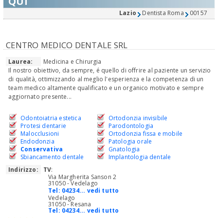
QUI
Lazio
Dentista Roma
00157
CENTRO MEDICO DENTALE SRL
Laurea:
Medicina e Chirurgia
Il nostro obiettivo, da sempre, é quello di offrire al paziente un servizio
di qualità, ottimizzando al meglio l'esperienza e la competenza di un
team medico altamente qualificato e un organico motivato e sempre
aggiornato presente...
Odontoiatria estetica
Ortodonzia invisibile
Protesi dentarie
Parodontologia
Malocclusioni
Ortodonzia fissa e mobile
Endodonzia
Patologia orale
Conservativa
Gnatologia
Sbiancamento dentale
Implantologia dentale
Indirizzo:
TV
:
Via Margherita Sanson 2
31050 - Vedelago
Tel:
04234... vedi tutto
Vedelago
31050 - Resana
Tel:
04234... vedi tutto