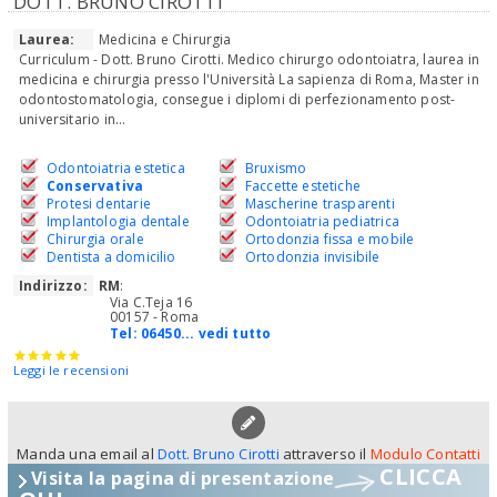
DOTT. BRUNO CIROTTI
Laurea:
Medicina e Chirurgia
Curriculum - Dott. Bruno Cirotti. Medico chirurgo odontoiatra, laurea in
medicina e chirurgia presso l'Università La sapienza di Roma, Master in
odontostomatologia, consegue i diplomi di perfezionamento post-
universitario in...
Odontoiatria estetica
Bruxismo
Conservativa
Faccette estetiche
Protesi dentarie
Mascherine trasparenti
Implantologia dentale
Odontoiatria pediatrica
Chirurgia orale
Ortodonzia fissa e mobile
Dentista a domicilio
Ortodonzia invisibile
Indirizzo:
RM
:
Via C.Teja 16
00157 - Roma
Tel:
06450... vedi tutto
Leggi le recensioni
Manda una email al
Dott. Bruno Cirotti
attraverso il
Modulo Contatti
CLICCA
Visita la pagina di presentazione