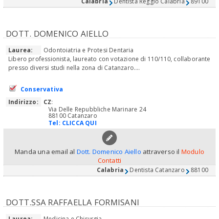
Calabria
Dentista Reggio Calabria
89100
DOTT. DOMENICO AIELLO
Laurea:
Odontoiatria e Protesi Dentaria
Libero professionista, laureato con votazione di 110/110, collaborante
presso diversi studi nella zona di Catanzaro....
Conservativa
Indirizzo:
CZ
:
Via Delle Repubbliche Marinare 24
88100 Catanzaro
Tel:
CLICCA QUI
Manda una email al
Dott. Domenico Aiello
attraverso il
Modulo
Contatti
Calabria
Dentista Catanzaro
88100
DOTT.SSA RAFFAELLA FORMISANI
Laurea:
Medicina e Chirurgia