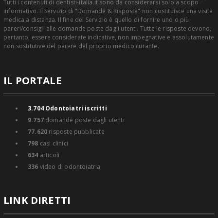
Tutti i contenuti di dentisti-italia.it sono da considerarsi solo a scopo
informativo. Il Servizio di "Domande & Risposte" non costituisce una visita
medica a distanza. Il fine del Servizio è quello di fornire uno o più
pareri/consigli alle domande poste dagli utenti. Tutte le risposte devono,
pertanto, essere considerate indicative, non impegnative e assolutamente
non sostitutive del parere del proprio medico curante.
IL PORTALE
3.704
Odontoiatri iscritti
9.757
domande poste dagli utenti
77.620
risposte pubblicate
798
casi clinici
634
articoli
336
video di odontoiatria
LINK DIRETTI