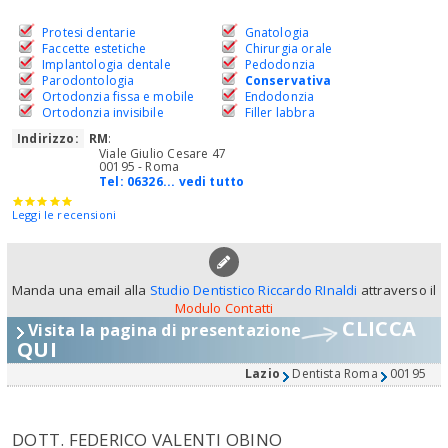
Protesi dentarie
Gnatologia
Faccette estetiche
Chirurgia orale
Implantologia dentale
Pedodonzia
Parodontologia
Conservativa
Ortodonzia fissa e mobile
Endodonzia
Ortodonzia invisibile
Filler labbra
Indirizzo:
RM
:
Viale Giulio Cesare 47
00195 - Roma
Tel:
06326... vedi tutto
Leggi le recensioni
Manda una email alla
Studio Dentistico Riccardo RInaldi
attraverso il
Modulo Contatti
CLICCA
Visita la pagina di presentazione
QUI
Lazio
Dentista Roma
00195
DOTT. FEDERICO VALENTI OBINO