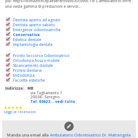
più: https://donazioni.ilpaeseritrovato.it/covid-19/ L'ambulatorio offre
una vasta gamma di prestazioni e servizi...
Dentista aperto ad agosto
Dentista aperto sabato
Emergenze odontoiatriche
Conservativa
Estetica dentale
Implantologia dentale
Pronto Soccorso Odontoiatrico
Ortodonzia fissa e mobile
Sbiancamento dentale
Protesi dentarie
Endodonzia
Faccette estetiche
Indirizzo:
MB
:
via Tagliamento 7
20038 - Seregno
Tel:
03623... vedi tutto
Leggi le recensioni
Manda una email alla
Ambulatorio Odontoiatrico Dr. Matrangola