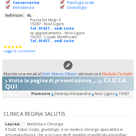
Conservativa
Patologia orale
Endodonzia
Gnatologia
Indirizzo:
AL
:
Piazza De Negri 5
15067 - Novi Ligure
Tel:
01437... vedi tutto
su appuntamento - Novi Ligure
15033 - Casale Monferrato
Tel:
01437... vedi tutto
Leggi le recensioni
Manda una email al
Dott. Marco Oliveri
attraverso il
Modulo Contatti
CLICCA
Visita la pagina di presentazione
QUI
Piemonte
Dentista Alessandria
Novi Ligure
15067
CLINICA REGINA SALUTIS
Laurea:
Medicina e Chirurgia
Il Dott. Fabio Costa, gnatologo, è un medico chirurgo specialista in
ortognatodonzia che si occupa degli squilibri mandibolo-mascellari,