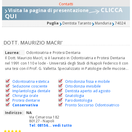
Contatti
CLICCA
Visita la pagina di presentazione
QUI
Puglia
Dentista Taranto
Manduria
74024
DOTT. MAURIZIO MACRI'
Laurea:
Odontoiatria e Protesi Dentaria
Il Dott. Maurizio Macrì, si è laureato in Odontoiatria e Protesi Dentaria
nel 1991 con 110 e lode - Università degli Studi di Napoli Federico II con
una tesi con il Prof. G. Valletta. Specializzato in Patologie delle mucose...
Odontoiatria estetica
Ortodonzia fissa e mobile
Sedazione cosciente
Ortodonzia invisibile
Implantologia dentale
Dentista aperto ad agosto
Chirurgia orale
Gnatologia
Protesi dentarie
Parodontologia
Conservativa
Pronto Soccorso Odontoiatrico
Indirizzo:
NA
:
Via Cimarosa 182
80127 - Napoli
Tel:
08156... vedi tutto