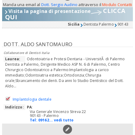
Manda una email al
Dott. Sergio Audino
attraverso il
Modulo Contatti
CLICCA
Visita la pagina di presentazione
QUI
Sicilia
Dentista Palermo
90143
DOTT. ALDO SANTOMAURO
Collaboratore di Dentisti Italia
Laurea:
Odontoiatria e Protesi Dentaria - UniversitÃ di Palermo
Dentista a Palermo, Dirigente Medico ASP N. 6 di Palermo, Centro
Chirurgico Odontoiatrico a Palermo:Implantologia a carico
immediato;Odontoiatria estetica;Ortodonzia;Chirurgia
orale;Sbiancamento dei denti. Da anni lo Studio Dentistico del Dott.
Aldo...
Implantologia dentale
Indirizzo:
PA
:
Via Generale Vincenzo Streva 22
90143 - Palermo
Tel:
09162... vedi tutto