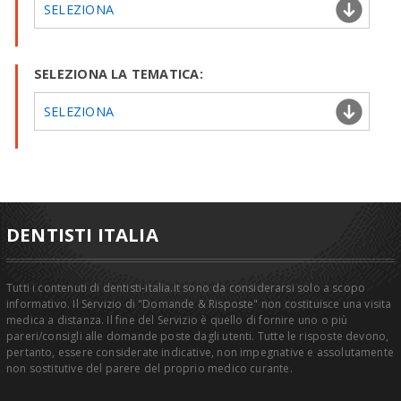
SELEZIONA
SELEZIONA LA TEMATICA:
SELEZIONA
DENTISTI ITALIA
Tutti i contenuti di dentisti-italia.it sono da considerarsi solo a scopo
informativo. Il Servizio di "Domande & Risposte" non costituisce una visita
medica a distanza. Il fine del Servizio è quello di fornire uno o più
pareri/consigli alle domande poste dagli utenti. Tutte le risposte devono,
pertanto, essere considerate indicative, non impegnative e assolutamente
non sostitutive del parere del proprio medico curante.