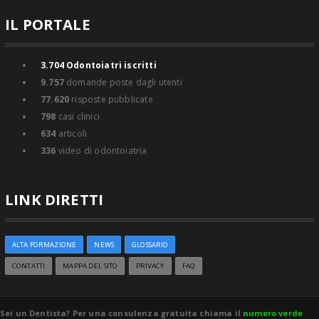
IL PORTALE
3.704
Odontoiatri iscritti
9.757
domande poste dagli utenti
77.620
risposte pubblicate
798
casi clinici
634
articoli
336
video di odontoiatria
LINK DIRETTI
ALTA FORMAZIONE
NEWS
GLOSSARIO
CONTATTI
MAPPA DEL SITO
PRIVACY
FAQ
Sei un Dentista? Per una consulenza gratuita chiama il
numero verde