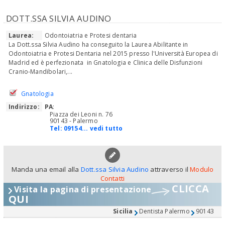
DOTT.SSA SILVIA AUDINO
Laurea:
Odontoiatria e Protesi dentaria
La Dott.ssa Silvia Audino ha conseguito la Laurea Abilitante in
Odontoiatria e Protesi Dentaria nel 2015 presso l'Università Europea di
Madrid ed è perfezionata in Gnatologia e Clinica delle Disfunzioni
Cranio-Mandibolari,...
Gnatologia
Indirizzo:
PA
:
Piazza dei Leoni n. 76
90143 - Palermo
Tel:
09154... vedi tutto
Manda una email alla
Dott.ssa Silvia Audino
attraverso il
Modulo
Contatti
CLICCA
Visita la pagina di presentazione
QUI
Sicilia
Dentista Palermo
90143