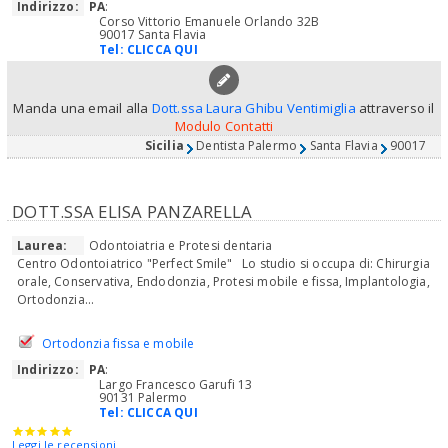
Indirizzo:
PA
:
Corso Vittorio Emanuele Orlando 32B
90017 Santa Flavia
Tel:
CLICCA QUI
Manda una email alla
Dott.ssa Laura Ghibu Ventimiglia
attraverso il
Modulo Contatti
Sicilia
Dentista Palermo
Santa Flavia
90017
DOTT.SSA ELISA PANZARELLA
Laurea:
Odontoiatria e Protesi dentaria
Centro Odontoiatrico "Perfect Smile" Lo studio si occupa di: Chirurgia
orale, Conservativa, Endodonzia, Protesi mobile e fissa, Implantologia,
Ortodonzia...
Ortodonzia fissa e mobile
Indirizzo:
PA
:
Largo Francesco Garufi 13
90131 Palermo
Tel:
CLICCA QUI
Leggi le recensioni