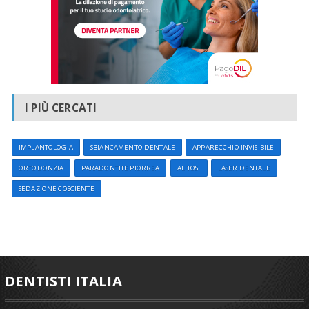
computerizzate e telecamera intraorale digitale . Di particolare
rilevanza l'uso dell'
analgesia sedativa cosciente
, di
frequente utilizzo in America ed approdata anche a Palermo.
è specializzato in
Odontoiatria Estetica
e
Implantologia a
Carico Immediato
(consente di ripristinare la funzione
masticatoria ed estetica con denti fissi nella stessa giornata di
inserimento degli impianti in titanio)
I PIÙ CERCATI
IMPLANTOLOGIA
SBIANCAMENTO DENTALE
APPARECCHIO INVISIBILE
ORTODONZIA
PARADONTITE PIORREA
ALITOSI
LASER DENTALE
SEDAZIONE COSCIENTE
DENTISTI ITALIA