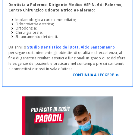
Dentista a Palermo, Dirigente Medico ASP N. 6 di Palermo,
Centro Chirurgico Odontoiatrico a Palermo:
Implantologia a carico immediato;
Odontoiatria estetica;
Ortodonzia;
Chirurgia orale;
Sbiancamento dei denti.
Da anni lo
Studio Dentistico del Dott. Aldo Santomauro
persegue costantemente gli obiettivi di qualità e di eccellenza, al
fine di garantire risultati estetici e funzionali in grado di soddisfare
le esigenze dei pazienti e praticare nel contempo prezzi contenuti
e competitivi esposti in sala d'attesa.
CONTINUA A LEGGERE
Il costante aggiornamento professionale consente di offrire ai
propri pazienti i massimi standard di qualità su tutti i servizi della
moderna Odontoiatria.
Il
Dr Aldo Santomauro
:
svolge l'attività professionale a Palermo in Via Gen. Vincenzo
Streva, 22, in uno studio moderno ed accogliente dove
l'ospitalità, l'igiene, la sterilità e le strumentazioni
all'avanguardia, associate ad un costante aggiornamento
professionale, garantiscono la massima sicurezza e
trattamenti efficaci. Lo Studio è dotato delle più moderne
apparecchiature per radiografie panoramiche digitali e