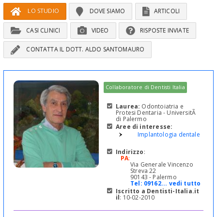
LO STUDIO
DOVE SIAMO
ARTICOLI
CASI CLINICI
VIDEO
RISPOSTE INVIATE
CONTATTA IL DOTT. ALDO SANTOMAURO
Collaboratore di Dentisti Italia
Laurea:
Odontoiatria e
Protesi Dentaria - UniversitÃ
di Palermo
Aree di interesse:
Implantologia dentale
Indirizzo
:
PA
:
Via Generale Vincenzo
Streva 22
90143 - Palermo
Tel:
09162... vedi tutto
Iscritto a Dentisti-Italia.it
il
: 10-02-2010