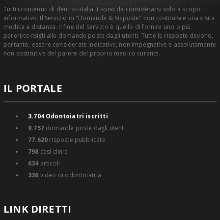
Tutti i contenuti di dentisti-italia.it sono da considerarsi solo a scopo
informativo. Il Servizio di "Domande & Risposte" non costituisce una visita
medica a distanza. Il fine del Servizio è quello di fornire uno o più
pareri/consigli alle domande poste dagli utenti. Tutte le risposte devono,
pertanto, essere considerate indicative, non impegnative e assolutamente
non sostitutive del parere del proprio medico curante.
IL PORTALE
3.704
Odontoiatri iscritti
9.757
domande poste dagli utenti
77.620
risposte pubblicate
798
casi clinici
634
articoli
336
video di odontoiatria
LINK DIRETTI