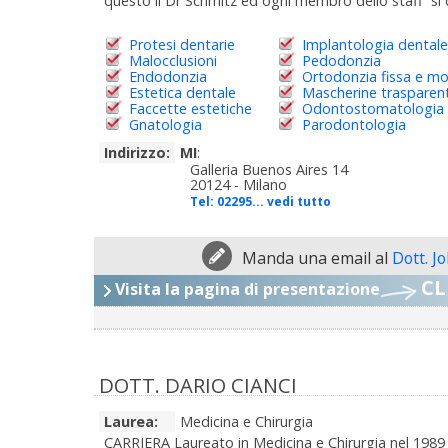
questo il Dr Schmitz ed ogni membro dello staff si 
Protesi dentarie
Implantologia dentale
Malocclusioni
Pedodonzia
Endodonzia
Ortodonzia fissa e mo
Estetica dentale
Mascherine trasparent
Faccette estetiche
Odontostomatologia
Gnatologia
Parodontologia
Indirizzo:
MI
:
Galleria Buenos Aires 14
20124 - Milano
Tel:
02295... vedi tutto
Manda una email al
Dott. J
CL
Visita la pagina di presentazione
DOTT. DARIO CIANCI
Laurea:
Medicina e Chirurgia
CARRIERA Laureato in Medicina e Chirurgia nel 1989 