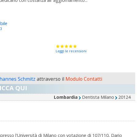
dedicano con costanza all’ aggiornamento...
bile
i
Leggi le recensioni
ohannes Schmitz
attraverso il
Modulo Contatti
ICCA QUI
Lombardia
Dentista Milano
20124
presso l'Università di Milano con votazione di 107/110, Dario