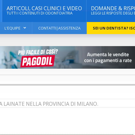
ARTICOLI, CASI CLINICI E VIDEO
DOMANDE & RISP
TUTTI I CONTENUTI DI ODONTOIATRIA
LEGGI LE RISPOSTE DEGLI 
L'EQUIPE
CONTATTI|ASSISTENZA
SEI UN DENTISTA? ISC
A LAINATE NELLA PROVINCIA DI MILANO.