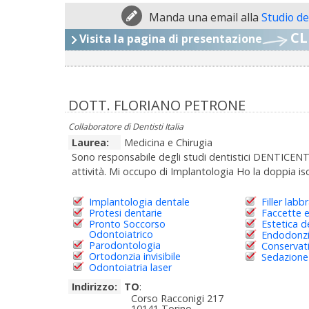
Manda una email alla
Studio d
CL
Visita la pagina di presentazione
DOTT. FLORIANO PETRONE
Collaboratore di Dentisti Italia
Laurea:
Medicina e Chirugia
Sono responsabile degli studi dentistici DENTICENT
attività. Mi occupo di Implantologia Ho la doppia iscr
Implantologia dentale
Filler labb
Protesi dentarie
Faccette e
Pronto Soccorso
Estetica d
Odontoiatrico
Endodonz
Parodontologia
Conservat
Ortodonzia invisibile
Sedazione
Odontoiatria laser
Indirizzo:
TO
:
Corso Racconigi 217
10141 Torino