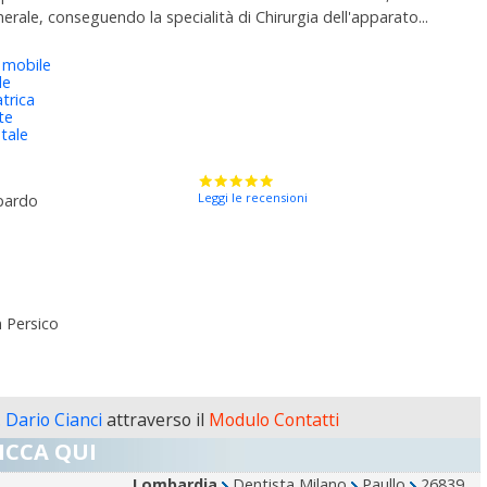
erale, conseguendo la specialità di Chirurgia dell'apparato...
 mobile
le
trica
te
tale
Leggi le recensioni
bardo
 Persico
. Dario Cianci
attraverso il
Modulo Contatti
ICCA QUI
Lombardia
Dentista Milano
Paullo
26839