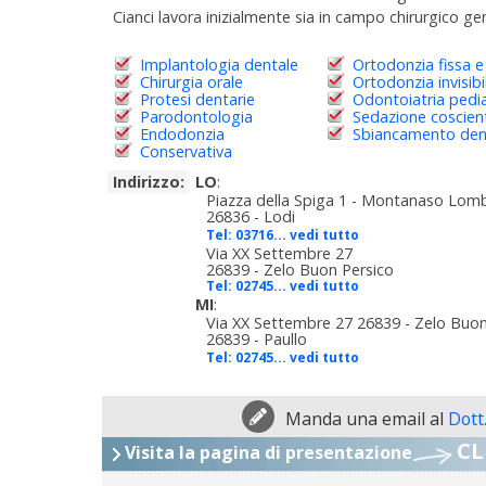
Cianci lavora inizialmente sia in campo chirurgico gen
Implantologia dentale
Ortodonzia fissa e
Chirurgia orale
Ortodonzia invisibi
Protesi dentarie
Odontoiatria pedia
Parodontologia
Sedazione coscien
Endodonzia
Sbiancamento den
Conservativa
Indirizzo:
LO
:
Piazza della Spiga 1 - Montanaso Lom
26836 - Lodi
Tel:
03716... vedi tutto
Via XX Settembre 27
26839 - Zelo Buon Persico
Tel:
02745... vedi tutto
MI
:
Via XX Settembre 27 26839 - Zelo Buon
26839 - Paullo
Tel:
02745... vedi tutto
Manda una email al
Dott
CL
Visita la pagina di presentazione