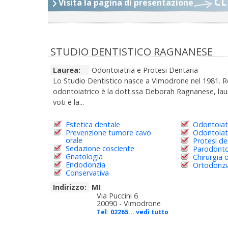
CL
Visita la pagina di presentazione
STUDIO DENTISTICO RAGNANESE
Laurea:
Odontoiatria e Protesi Dentaria
Lo Studio Dentistico nasce a Vimodrone nel 1981. R
odontoiatrico è la dott.ssa Deborah Ragnanese, lau
voti e la...
Estetica dentale
Odontoiatr
Prevenzione tumore cavo
Odontoiatr
orale
Protesi de
Sedazione cosciente
Parodonto
Gnatologia
Chirurgia 
Endodonzia
Ortodonzia
Conservativa
Indirizzo:
MI
:
Via Puccini 6
20090 - Vimodrone
Tel:
02265... vedi tutto