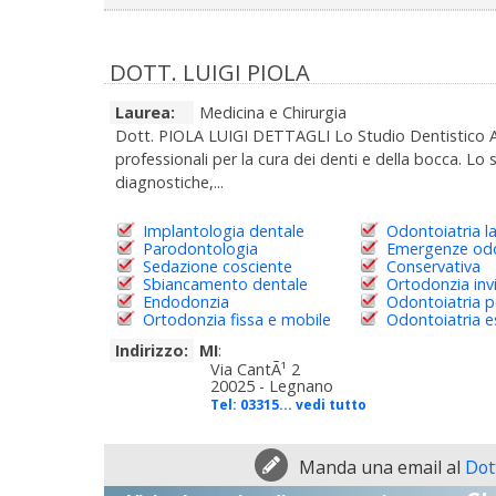
DOTT. LUIGI PIOLA
Laurea:
Medicina e Chirurgia
Dott. PIOLA LUIGI DETTAGLI Lo Studio Dentistico Ass
professionali per la cura dei denti e della bocca. Lo 
diagnostiche,...
Implantologia dentale
Odontoiatria l
Parodontologia
Emergenze odo
Sedazione cosciente
Conservativa
Sbiancamento dentale
Ortodonzia invi
Endodonzia
Odontoiatria p
Ortodonzia fissa e mobile
Odontoiatria e
Indirizzo:
MI
:
Via CantÃ¹ 2
20025 - Legnano
Tel:
03315... vedi tutto
Manda una email al
Dott