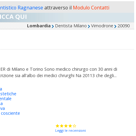
entistico Ragnanese
attraverso il
Modulo Contatti
ICCA QUI
Lombardia
Dentista Milano
Vimodrone
20090
ER di Milano e Torino Sono medico chirurgo con 30 anni di
izione sia all'albo dei medici chrurghi Na 20113 che degli...
ra
stetiche
entale
ia
iva
 cosciente
Leggi le recensioni