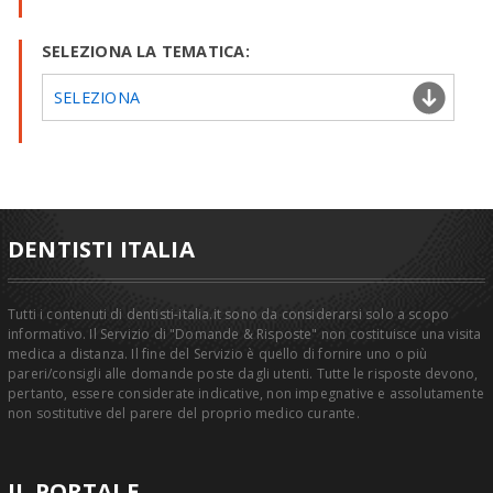
SELEZIONA LA TEMATICA:
SELEZIONA
DENTISTI ITALIA
Tutti i contenuti di dentisti-italia.it sono da considerarsi solo a scopo
informativo. Il Servizio di "Domande & Risposte" non costituisce una visita
medica a distanza. Il fine del Servizio è quello di fornire uno o più
pareri/consigli alle domande poste dagli utenti. Tutte le risposte devono,
pertanto, essere considerate indicative, non impegnative e assolutamente
non sostitutive del parere del proprio medico curante.
IL PORTALE