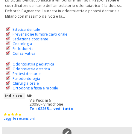
Lo Studio Dentistico nasce a Vimodrone nel 1981. Responsabile e
coordinatore sanitario dell'ambulatorio odontoiatrico è la dott.ssa
Deborah Ragnanese, laureata in odontoiatria e protesi dentaria a
Milano con massimo dei voti e la...
Estetica dentale
Prevenzione tumore cavo orale
Sedazione cosciente
Gnatologia
Endodonzia
Conservativa
Odontoiatria pediatrica
Odontoiatria estetica
Protesi dentarie
Parodontologia
Chirurgia orale
Ortodonzia fissa e mobile
Indirizzo:
MI
:
Via Puccini 6
20090 - Vimodrone
Tel:
02265... vedi tutto
Leggi le recensioni