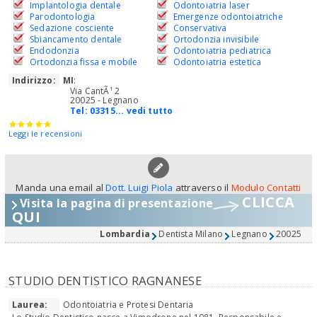
Implantologia dentale
Odontoiatria laser
Parodontologia
Emergenze odontoiatriche
Sedazione cosciente
Conservativa
Sbiancamento dentale
Ortodonzia invisibile
Endodonzia
Odontoiatria pediatrica
Ortodonzia fissa e mobile
Odontoiatria estetica
Indirizzo:
MI
:
Via CantÃ¹ 2
20025 - Legnano
Tel:
03315... vedi tutto
Leggi le recensioni
Manda una email al
Dott. Luigi Piola
attraverso il
Modulo Contatti
CLICCA
Visita la pagina di presentazione
QUI
Lombardia
Dentista Milano
Legnano
20025
STUDIO DENTISTICO RAGNANESE
Laurea:
Odontoiatria e Protesi Dentaria