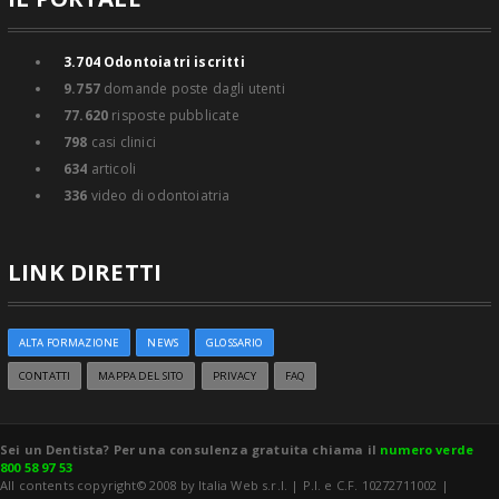
3.704
Odontoiatri iscritti
9.757
domande poste dagli utenti
77.620
risposte pubblicate
798
casi clinici
634
articoli
336
video di odontoiatria
LINK DIRETTI
ALTA FORMAZIONE
NEWS
GLOSSARIO
CONTATTI
MAPPA DEL SITO
PRIVACY
FAQ
Sei un Dentista? Per una consulenza gratuita chiama il
numero verde
800 58 97 53
All contents copyright© 2008 by Italia Web s.r.l. | P.I. e C.F. 10272711002 |