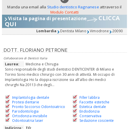
Manda una email alla
Studio dentistico Ragnanese
attraverso il
Modulo Contatti
CLICCA
Visita la pagina di presentazione
QUI
Lombardia
Dentista Milano
Vimodrone
20090
DOTT. FLORIANO PETRONE
Collaboratore di Dentisti Italia
Laurea:
Medicina e Chirugia
Sono responsabile degli studi dentistici DENTICENTER di Milano e
Torino Sono medico chirurgo con 30 anni di attività. Mi occupo di
Implantologia Ho la doppia iscrizione sia all'albo dei medici
chrurghi Na 20113 che degli...
Implantologia dentale
Filler labbra
Protesi dentarie
Faccette estetiche
Pronto Soccorso Odontoiatrico
Estetica dentale
Parodontologia
Endodonzia
Ortodonzia invisibile
Conservativa
Odontoiatria laser
Sedazione cosciente
Indirizzo:
TO
: