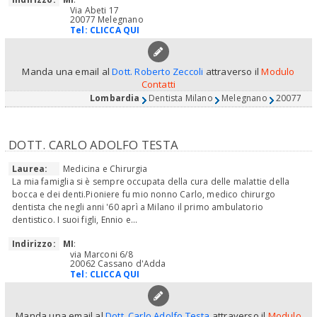
Via Abeti 17
20077 Melegnano
Tel:
CLICCA QUI
Manda una email al
Dott. Roberto Zeccoli
attraverso il
Modulo
Contatti
Lombardia
Dentista Milano
Melegnano
20077
DOTT. CARLO ADOLFO TESTA
Laurea:
Medicina e Chirurgia
La mia famiglia si è sempre occupata della cura delle malattie della
bocca e dei denti.Pioniere fu mio nonno Carlo, medico chirurgo
dentista che negli anni '60 aprì a Milano il primo ambulatorio
dentistico. I suoi figli, Ennio e...
Indirizzo:
MI
:
via Marconi 6/8
20062 Cassano d'Adda
Tel:
CLICCA QUI
Manda una email al
Dott. Carlo Adolfo Testa
attraverso il
Modulo