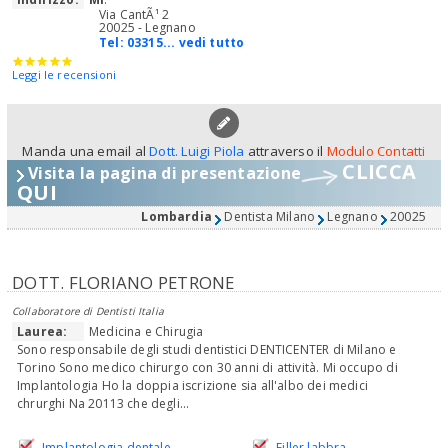
Via CantÃ¹ 2
20025 - Legnano
Tel:
03315... vedi tutto
Leggi le recensioni
Manda una email al
Dott. Luigi Piola
attraverso il
Modulo Contatti
CLICCA
Visita la pagina di presentazione
QUI
Lombardia
Dentista Milano
Legnano
20025
DOTT. FLORIANO PETRONE
Collaboratore di Dentisti Italia
Laurea:
Medicina e Chirugia
Sono responsabile degli studi dentistici DENTICENTER di Milano e
Torino Sono medico chirurgo con 30 anni di attività. Mi occupo di
Implantologia Ho la doppia iscrizione sia all'albo dei medici
chrurghi Na 20113 che degli...
Implantologia dentale
Filler labbra