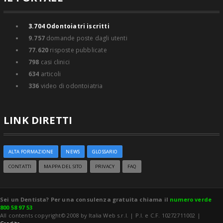
3.704
Odontoiatri iscritti
9.757
domande poste dagli utenti
77.620
risposte pubblicate
798
casi clinici
634
articoli
336
video di odontoiatria
LINK DIRETTI
ALTA FORMAZIONE
NEWS
GLOSSARIO
CONTATTI
MAPPA DEL SITO
PRIVACY
FAQ
Sei un Dentista? Per una consulenza gratuita chiama il
numero verde
800 58 97 53
All contents copyright© 2008 by Italia Web s.r.l. | P.I. e C.F. 10272711002 |