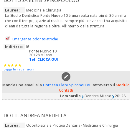
DOTT.SSA ELENI SPIROPOULOU
Laurea:
Medicina e Chirurgia
Lo Studio Dentistico Ponte Nuovo 10 è una realtà nata più di 30 anni fa
che con il tempo, grazie ai risultati sempre più convincenti ha acquisito
clienti da tutta la regione e oltre. All’interno della struttura...
Emergenze odontoiatriche
Indirizzo:
MI
:
Ponte Nuovo 10
20128 Milano
Tel:
CLICCA QUI
Leggi le recensioni
Manda una email alla
Dott.ssa Eleni Spiropoulou
attraverso il
Modulo
Contatti
Lombardia
Dentista Milano
20128
DOTT. ANDREA NARDELLA
Laurea:
Odontoiatria e Protesi Dentaria- Medicina e Chirurgia