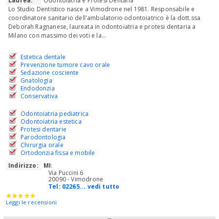
Laurea:
Odontoiatria e Protesi Dentaria
Lo Studio Dentistico nasce a Vimodrone nel 1981. Responsabile e
coordinatore sanitario dell'ambulatorio odontoiatrico è la dott.ssa
Deborah Ragnanese, laureata in odontoiatria e protesi dentaria a
Milano con massimo dei voti e la...
Estetica dentale
Prevenzione tumore cavo orale
Sedazione cosciente
Gnatologia
Endodonzia
Conservativa
Odontoiatria pediatrica
Odontoiatria estetica
Protesi dentarie
Parodontologia
Chirurgia orale
Ortodonzia fissa e mobile
Indirizzo:
MI
:
Via Puccini 6
20090 - Vimodrone
Tel:
02265... vedi tutto
Leggi le recensioni