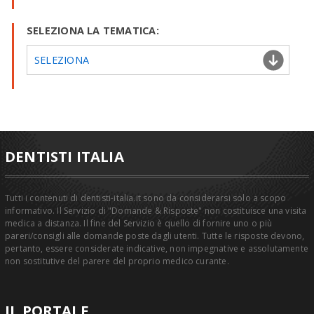
SELEZIONA LA TEMATICA:
SELEZIONA
DENTISTI ITALIA
Tutti i contenuti di dentisti-italia.it sono da considerarsi solo a scopo
informativo. Il Servizio di "Domande & Risposte" non costituisce una visita
medica a distanza. Il fine del Servizio è quello di fornire uno o più
pareri/consigli alle domande poste dagli utenti. Tutte le risposte devono,
pertanto, essere considerate indicative, non impegnative e assolutamente
non sostitutive del parere del proprio medico curante.
IL PORTALE