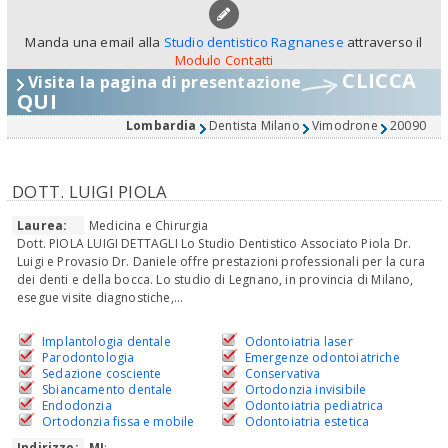
Manda una email alla
Studio dentistico Ragnanese
attraverso il
Modulo Contatti
CLICCA
Visita la pagina di presentazione
QUI
Lombardia
Dentista Milano
Vimodrone
20090
DOTT. LUIGI PIOLA
Laurea:
Medicina e Chirurgia
Dott. PIOLA LUIGI DETTAGLI Lo Studio Dentistico Associato Piola Dr.
Luigi e Provasio Dr. Daniele offre prestazioni professionali per la cura
dei denti e della bocca. Lo studio di Legnano, in provincia di Milano,
esegue visite diagnostiche,...
Implantologia dentale
Odontoiatria laser
Parodontologia
Emergenze odontoiatriche
Sedazione cosciente
Conservativa
Sbiancamento dentale
Ortodonzia invisibile
Endodonzia
Odontoiatria pediatrica
Ortodonzia fissa e mobile
Odontoiatria estetica
Indirizzo:
MI
: