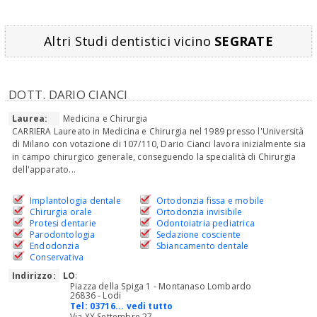
Altri Studi dentistici vicino
SEGRATE
DOTT. DARIO CIANCI
Laurea:
Medicina e Chirurgia
CARRIERA Laureato in Medicina e Chirurgia nel 1989 presso l'Università
di Milano con votazione di 107/110, Dario Cianci lavora inizialmente sia
in campo chirurgico generale, conseguendo la specialità di Chirurgia
dell'apparato...
Implantologia dentale
Ortodonzia fissa e mobile
Chirurgia orale
Ortodonzia invisibile
Protesi dentarie
Odontoiatria pediatrica
Parodontologia
Sedazione cosciente
Endodonzia
Sbiancamento dentale
Conservativa
Indirizzo:
LO
:
Piazza della Spiga 1 - Montanaso Lombardo
26836 - Lodi
Tel:
03716... vedi tutto
Via XX Settembre 27