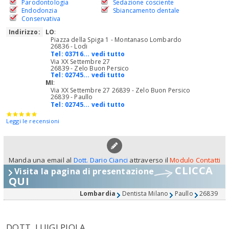
Parodontologia
Sedazione cosciente
Endodonzia
Sbiancamento dentale
Conservativa
Indirizzo:
LO
:
Piazza della Spiga 1 - Montanaso Lombardo
26836 - Lodi
Tel:
03716... vedi tutto
Via XX Settembre 27
26839 - Zelo Buon Persico
Tel:
02745... vedi tutto
MI
:
Via XX Settembre 27 26839 - Zelo Buon Persico
26839 - Paullo
Tel:
02745... vedi tutto
Leggi le recensioni
Manda una email al
Dott. Dario Cianci
attraverso il
Modulo Contatti
CLICCA
Visita la pagina di presentazione
QUI
Lombardia
Dentista Milano
Paullo
26839
DOTT. LUIGI PIOLA