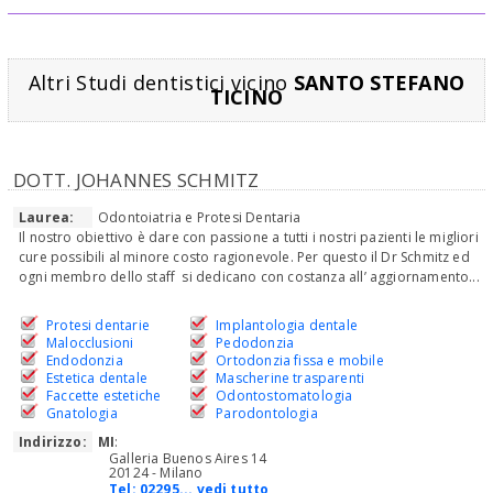
Altri Studi dentistici vicino
SANTO STEFANO
TICINO
DOTT. JOHANNES SCHMITZ
Laurea:
Odontoiatria e Protesi Dentaria
Il nostro obiettivo è dare con passione a tutti i nostri pazienti le migliori
cure possibili al minore costo ragionevole. Per questo il Dr Schmitz ed
ogni membro dello staff si dedicano con costanza all’ aggiornamento...
Protesi dentarie
Implantologia dentale
Malocclusioni
Pedodonzia
Endodonzia
Ortodonzia fissa e mobile
Estetica dentale
Mascherine trasparenti
Faccette estetiche
Odontostomatologia
Gnatologia
Parodontologia
Indirizzo:
MI
:
Galleria Buenos Aires 14
20124 - Milano
Tel:
02295... vedi tutto