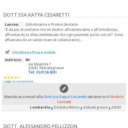
DOTT.SSA KATYA CESARETTI
Laurea:
Odontoiatria e Protesi dentaria
“È da più di vent’anni che mi dedico all’odontoiatria e all’ortodonzia,
affrontando la sfida intellettuale che ogni paziente porta con se’”. Sono
affiancata da un valido team di collaboratori,...
Ortodonzia fissa e mobile
Indirizzo:
MI
:
via Magenta 7
20081 Abbiategrasso
Tel:
CLICCA QUI
Leggi le recensioni
Manda una email alla
Dott.ssa Katya Cesaretti
attraverso il
Modulo
Contatti
Lombardia
Dentista Milano
Abbiategrasso
20081
DOTT. ALESSANDRO PELLIZZON