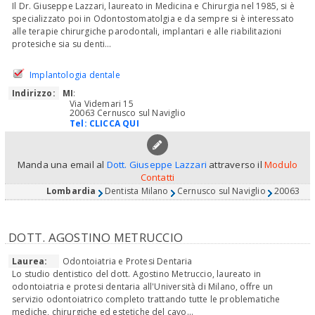
Il Dr. Giuseppe Lazzari, laureato in Medicina e Chirurgia nel 1985, si è
specializzato poi in Odontostomatolgia e da sempre si è interessato
alle terapie chirurgiche parodontali, implantari e alle riabilitazioni
protesiche sia su denti...
Implantologia dentale
Indirizzo:
MI
:
Via Videmari 15
20063 Cernusco sul Naviglio
Tel:
CLICCA QUI
Manda una email al
Dott. Giuseppe Lazzari
attraverso il
Modulo
Contatti
Lombardia
Dentista Milano
Cernusco sul Naviglio
20063
DOTT. AGOSTINO METRUCCIO
Laurea:
Odontoiatria e Protesi Dentaria
Lo studio dentistico del dott. Agostino Metruccio, laureato in
odontoiatria e protesi dentaria all'Università di Milano, offre un
servizio odontoiatrico completo trattando tutte le problematiche
mediche, chirurgiche ed estetiche del cavo...