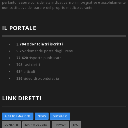
pertanto, essere considerate indicative, non impegnative e assolutamente
non sostitutive del parere del proprio medico curante.
IL PORTALE
3.704
Odontoiatri iscritti
9.757
domande poste dagli utenti
77.620
risposte pubblicate
798
casi clinici
634
articoli
336
video di odontoiatria
LINK DIRETTI
ALTA FORMAZIONE
NEWS
GLOSSARIO
CONTATTI
MAPPA DEL SITO
PRIVACY
FAQ