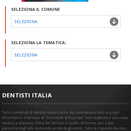
SELEZIONA IL COMUNE
SELEZIONA
SELEZIONA LA TEMATICA:
SELEZIONA
DENTISTI ITALIA
Tutti i contenuti di dentisti-italia.it sono da considerarsi solo a scopo
informativo. Il Servizio di "Domande & Risposte" non costituisce una visita
medica a distanza. Il fine del Servizio è quello di fornire uno o più
pareri/consigli alle domande poste dagli utenti. Tutte le risposte devono,