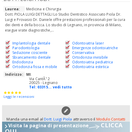
Laurea:
Medicina e Chirurgia
Dott. PIOLA LUIGI DETTAGLI Lo Studio Dentistico Associato Piola Dr.
Luigi e Provasio Dr. Daniele offre prestazioni professionali per la cura
dei denti e della bocca. Lo studio di Legnano, in provincia di Milano,
esegue visite diagnostiche,...
Implantologia dentale
Odontoiatria laser
Parodontologia
Emergenze odontoiatriche
Sedazione cosciente
Conservativa
Sbiancamento dentale
Ortodonzia invisibile
Endodonzia
Odontoiatria pediatrica
Ortodonzia fissa e mobile
Odontoiatria estetica
Indirizzo:
MI
:
Via CantÃ¹ 2
20025 - Legnano
Tel:
03315... vedi tutto
Leggi le recensioni
Manda una email al
Dott. Luigi Piola
attraverso il
Modulo Contatti
CLICCA
Visita la pagina di presentazione
QUI