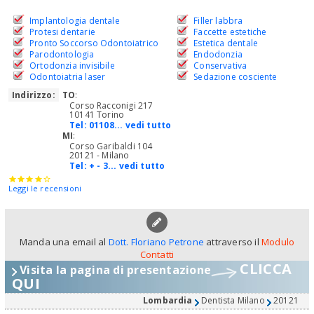
Implantologia dentale
Filler labbra
Protesi dentarie
Faccette estetiche
Pronto Soccorso Odontoiatrico
Estetica dentale
Parodontologia
Endodonzia
Ortodonzia invisibile
Conservativa
Odontoiatria laser
Sedazione cosciente
Indirizzo:
TO
:
Corso Racconigi 217
10141 Torino
Tel:
01108... vedi tutto
MI
:
Corso Garibaldi 104
20121 - Milano
Tel:
+ - 3... vedi tutto
Leggi le recensioni
Manda una email al
Dott. Floriano Petrone
attraverso il
Modulo
Contatti
CLICCA
Visita la pagina di presentazione
QUI
Lombardia
Dentista Milano
20121