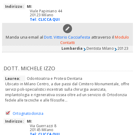
Indirizzo:
MI
:
Viale Papiniano 44
20123 Milano
Tel:
CLICCA QUI
Manda una email al
Dott. Vittorio Cacciafesta
attraverso il
Modulo
Contatti
Lombardia
Dentista Milano
20123
DOTT. MICHELE IZZO
Laurea:
Odontoiatria e Protesi Dentaria
Ubicato in Milano Centro, a due passi dal Cimitero Monumentale, offre
servizi poli-specialistici incentrati sulla chirurgia avanzata,
implantologia e rigenerativa ossea oltre ad un servizio di Ortodonzia
fedele alle tecniche e alle filosofie...
Ortognatodonzia
Indirizzo:
MI
:
Via Guerrazzi 8
20145 Milano
Tel:
CLICCA QUI