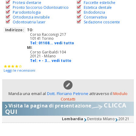
Protesi dentarie
Faccette estetiche
Pronto Soccorso Odontoiatrico
Estetica dentale
Parodontologia
Endodonzia
Ortodonzia invisibile
Conservativa
Odontoiatria laser
Sedazione cosciente
Indirizzo:
TO
:
Corso Racconigi 217
10141 Torino
Tel:
01108... vedi tutto
MI
:
Corso Garibaldi 104
20121 - Milano
Tel:
+ - 3... vedi tutto
Leggi le recensioni
Manda una email al
Dott. Floriano Petrone
attraverso il
Modulo
Contatti
CLICCA
Visita la pagina di presentazione
QUI
Lombardia
Dentista Milano
20121