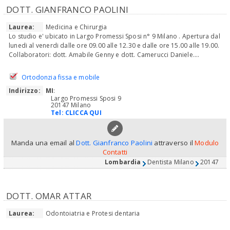
DOTT. GIANFRANCO PAOLINI
Laurea:
Medicina e Chirurgia
Lo studio e' ubicato in Largo Promessi Sposi n° 9 Milano . Apertura dal
lunedi al venerdi dalle ore 09.00 alle 12.30 e dalle ore 15.00 alle 19.00.
Collaboratori: dott. Amabile Genny e dott. Camerucci Daniele....
Ortodonzia fissa e mobile
Indirizzo:
MI
:
Largo Promessi Sposi 9
20147 Milano
Tel:
CLICCA QUI
Manda una email al
Dott. Gianfranco Paolini
attraverso il
Modulo
Contatti
Lombardia
Dentista Milano
20147
DOTT. OMAR ATTAR
Laurea:
Odontoiatria e Protesi dentaria