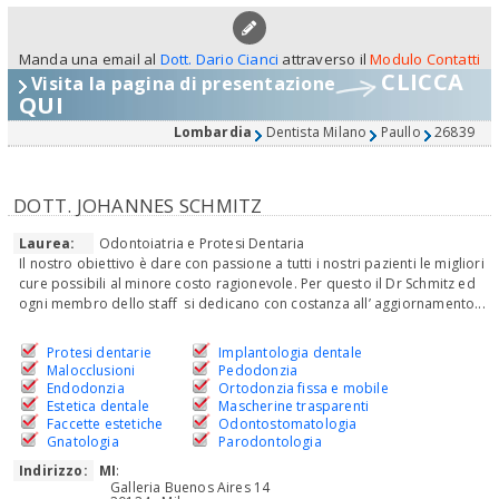
Manda una email al
Dott. Dario Cianci
attraverso il
Modulo Contatti
CLICCA
Visita la pagina di presentazione
QUI
Lombardia
Dentista Milano
Paullo
26839
DOTT. JOHANNES SCHMITZ
Laurea:
Odontoiatria e Protesi Dentaria
Il nostro obiettivo è dare con passione a tutti i nostri pazienti le migliori
cure possibili al minore costo ragionevole. Per questo il Dr Schmitz ed
ogni membro dello staff si dedicano con costanza all’ aggiornamento...
Protesi dentarie
Implantologia dentale
Malocclusioni
Pedodonzia
Endodonzia
Ortodonzia fissa e mobile
Estetica dentale
Mascherine trasparenti
Faccette estetiche
Odontostomatologia
Gnatologia
Parodontologia
Indirizzo:
MI
:
Galleria Buenos Aires 14