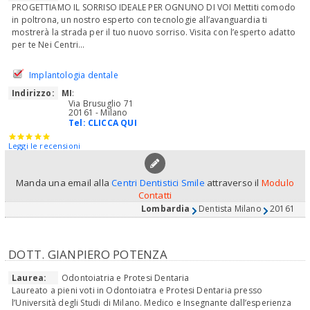
PROGETTIAMO IL SORRISO IDEALE PER OGNUNO DI VOI Mettiti comodo
in poltrona, un nostro esperto con tecnologie all’avanguardia ti
mostrerà la strada per il tuo nuovo sorriso. Visita con l’esperto adatto
per te Nei Centri...
Implantologia dentale
Indirizzo:
MI
:
Via Brusuglio 71
20161 - Milano
Tel:
CLICCA QUI
Leggi le recensioni
Manda una email alla
Centri Dentistici Smile
attraverso il
Modulo
Contatti
Lombardia
Dentista Milano
20161
DOTT. GIANPIERO POTENZA
Laurea:
Odontoiatria e Protesi Dentaria
Laureato a pieni voti in Odontoiatra e Protesi Dentaria presso
l’Università degli Studi di Milano. Medico e Insegnante dall’esperienza