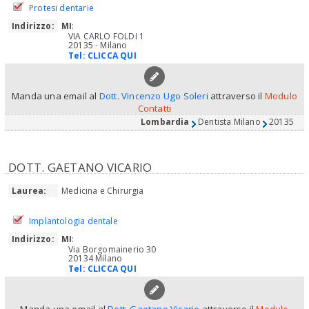
Protesi dentarie
Indirizzo:
MI
:
VIA CARLO FOLDI 1
20135 - Milano
Tel:
CLICCA QUI
Manda una email al
Dott. Vincenzo Ugo Soleri
attraverso il
Modulo
Contatti
Lombardia
Dentista Milano
20135
DOTT. GAETANO VICARIO
Laurea:
Medicina e Chirurgia
Implantologia dentale
Indirizzo:
MI
:
Via Borgomainerio 30
20134 Milano
Tel:
CLICCA QUI
Manda una email al
Dott. Gaetano Vicario
attraverso il
Modulo