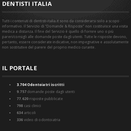
DENTISTI ITALIA
Tutti i contenuti di dentisti-italia.it sono da considerarsi solo a scopo
informativo. Il Servizio di "Domande & Risposte" non costituisce una visita
medica a distanza. Il fine del Servizio è quello di fornire uno o più
pareri/consigli alle domande poste dagli utenti. Tutte le risposte devono,
pertanto, essere considerate indicative, non impegnative e assolutamente
non sostitutive del parere del proprio medico curante.
IL PORTALE
3.704
Odontoiatri iscritti
9.757
domande poste dagli utenti
77.620
risposte pubblicate
798
casi clinici
634
articoli
336
video di odontoiatria