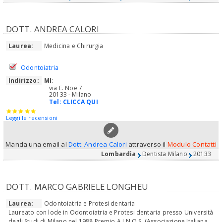
DOTT. ANDREA CALORI
Laurea:
Medicina e Chirurgia
Odontoiatria
Indirizzo:
MI
:
via E. Noe 7
20133 - Milano
Tel:
CLICCA QUI
Leggi le recensioni
Manda una email al
Dott. Andrea Calori
attraverso il
Modulo Contatti
Lombardia
Dentista Milano
20133
DOTT. MARCO GABRIELE LONGHEU
Laurea:
Odontoiatria e Protesi dentaria
Laureato con lode in Odontoiatria e Protesi dentaria presso Università
degli Studi di Milano nel 1988 Premio A.I.N.O.S. (Associazione Italiana