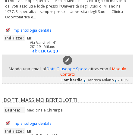
Il Dott. Giuseppe Spera si laurea in Medicina e Chirurgia col massimo
dei voti assoluti e lode presso l'Università degli Studi di Milano nel
1977. Si specializza sempre presso l'Università degli Studi in Clinica
Odontoiatrica e...
Implantologia dentale
Indirizzo:
MI
:
Via Vanvitelli 41
20129 - Milano
Tel:
CLICCA QUI
Manda una email al
Dott. Giuseppe Spera
attraverso il
Modulo
Contatti
Lombardia
Dentista Milano
20129
DOTT. MASSIMO BERTOLOTTI
Laurea:
Medicina e Chirurgia
Implantologia dentale
Indirizzo:
MI
: