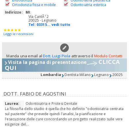
Endodonzia
Odontoiatria pediatrica
Ortodonzia fissa e mobile
Odontoiatria estetica
Indirizzo:
MI
:
Via CantÃ¹ 2
20025 - Legnano
Tel:
03315... vedi tutto
Leggi le recensioni
Manda una email al
Dott. Luigi Piola
attraverso il
Modulo Contatti
CLICCA
Visita la pagina di presentazione
QUI
Lombardia
Dentista Milano
Legnano
20025
DOTT. FABIO DE AGOSTINI
Laurea:
Odontoiatria e Protesi Dentale
La filosofia dello studio è quella che ho definito "odontoiatria centrata
sul paziente" che prevede quindi l'analisi, la pianificazione e
l'esecuzione delle cure concordando un progetto realizzato sulle vere
esigenze del...