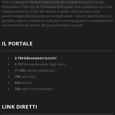
Tutti i contenuti di dentisti-italia.it sono da considerarsi solo a scopo
informativo. Il Servizio di "Domande & Risposte" non costituisce una visita
medica a distanza. Il fine del Servizio è quello di fornire uno o più
pareri/consigli alle domande poste dagli utenti. Tutte le risposte devono,
pertanto, essere considerate indicative, non impegnative e assolutamente
non sostitutive del parere del proprio medico curante.
IL PORTALE
3.704
Odontoiatri iscritti
9.757
domande poste dagli utenti
77.620
risposte pubblicate
798
casi clinici
634
articoli
336
video di odontoiatria
LINK DIRETTI