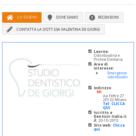
LO STUDIO
DOVE SIAMO
RECENSIONI
CONTATTA LA DOTT.SSA VALENTINA DE GIORGI
Laurea:
Odontoiatria e
Protesi Dentaria
Aree di
interesse:
Emergenze
odontoiatriche
Indirizzo
:
MI
:
via Feltre 27
20132 Milano
Tel:
CLICCA
QUI
Iscritto a
Dentisti-Italia.it
il
: 20-10-2010
Sito web:
Clicca
qui