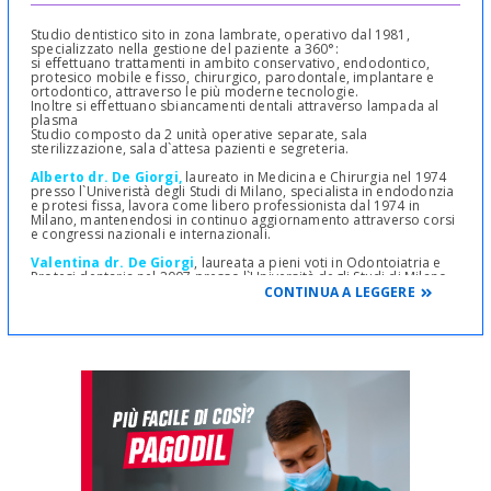
Studio dentistico sito in zona lambrate, operativo dal 1981,
specializzato nella gestione del paziente a 360°:
si effettuano trattamenti in ambito conservativo, endodontico,
protesico mobile e fisso, chirurgico, parodontale, implantare e
ortodontico, attraverso le più moderne tecnologie.
Inoltre si effettuano sbiancamenti dentali attraverso lampada al
plasma
Studio composto da 2 unità operative separate, sala
sterilizzazione, sala d`attesa pazienti e segreteria.
Alberto dr. De Giorgi,
laureato in Medicina e Chirurgia nel 1974
presso l`Univeristà degli Studi di Milano, specialista in endodonzia
e protesi fissa, lavora come libero professionista dal 1974 in
Milano, mantenendosi in continuo aggiornamento attraverso corsi
e congressi nazionali e internazionali.
Valentina dr. De Giorgi
, laureata a pieni voti in Odontoiatria e
Protesi dentaria nel 2007 presso l`Università degli Studi di Milano,
lavora come libero profesionista dal 2007, collaborando con studi
CONTINUA A LEGGERE
di Milano e Brianza; collabora inoltre con l`Università degli Studi di
Milano per come medico frequentatore del reparto di
Parodontologia, perfezionandosi nell`aspetto chirurgico di
quest`ultima.
Lo studio dentistico De Giorgi è aperto dal
Lunedì al Giovedì
,
dalle
8,30
alle
12,00
e dalle
14,30
alle
19,00
Solo per urgenze - previa conferma telefonica - lo studio apre il
Venerdì e durante la pausa pranzo.