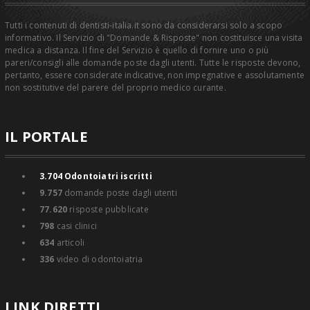
Tutti i contenuti di dentisti-italia.it sono da considerarsi solo a scopo
informativo. Il Servizio di "Domande & Risposte" non costituisce una visita
medica a distanza. Il fine del Servizio è quello di fornire uno o più
pareri/consigli alle domande poste dagli utenti. Tutte le risposte devono,
pertanto, essere considerate indicative, non impegnative e assolutamente
non sostitutive del parere del proprio medico curante.
IL PORTALE
3.704
Odontoiatri iscritti
9.757
domande poste dagli utenti
77.620
risposte pubblicate
798
casi clinici
634
articoli
336
video di odontoiatria
LINK DIRETTI