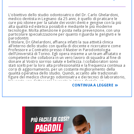
L'obiettivo dello studio odontoiatrico del Dr. Carlo Ghelardoni,
medico dentista in Legnano da 25 anni, è quello di praticare le
cure più idonee per la salute dei vostri denti e gengive con la più
alta qualità ed estetica possibili e mediante le più moderne
tecnologie. Molta attenzione è posta nella prevenzione, con una
particolare specializzazione per quanto riguarda le gengiviti e le
parodontiti.
Il titolare, Dr.Ghelardoni, affianca infatti la sua attività clinica
all’interno dello studio con quella di docente e ricercatore come
Professore a Contratto presso il Master in Parodontologia
dell’Università di Torino. Egli opera insieme a un team affiatato e
competente che collabora in un vero lavoro di squadra al fine di
donare al Vostro sorriso salute e bellezza. I collaboratori sono
stati scelti per la loro alta professionalità e la frequenza continua a
corsi di aggiornamento, per un costante miglioramento della
qualità operativa dello studio. Quindi, accanto alle tradizionali
figure del medico chirurgo odontoiatra e dei tecnici di laboratorio,
troverete una dottoressa laureata in igiene dentale, un
odontoiatra specialista in ortodonzia, un odontoiatra
CONTINUA A LEGGERE
perfezionato nelle otturazioni e devitalizzazioni, oltre alla
segretaria e alle assistenti alla poltrona.
Inoltre nel 2010 lo studio è stato sottoposto ad una completa
ristrutturazione, che ha portato al raddoppio delle unità
operative, per un totale di quattro poltrone, e alla creazione di più
ampi spazi per la sala sterilizzazione, la sala d'attesa, la segreteria
e la reception.
Siamo stati tra i primi in Italia a dotarci delle nuove tecnologie
digitali che permettono, nella cartella del paziente, l'integrazione
tra la sua storia clinica con le radiografie e le immagini digitali,
rendendo più semplice e immediata la diagnosi e le decisioni
relative alla cura delle malattie della bocca e dei denti. Inoltre con