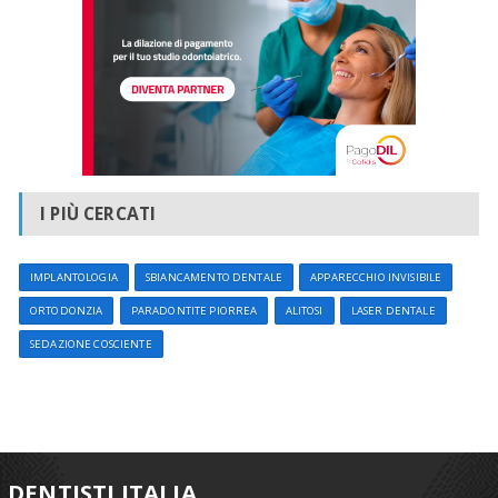
esse è possibile dare meno raggi al paziente durante le
radiografie, programmare in anticipo il posizionamento degli
impianti dentali rendendo la chirurgia meno dolorosa per il
paziente.
I PIÙ CERCATI
IMPLANTOLOGIA
SBIANCAMENTO DENTALE
APPARECCHIO INVISIBILE
ORTODONZIA
PARADONTITE PIORREA
ALITOSI
LASER DENTALE
SEDAZIONE COSCIENTE
DENTISTI ITALIA