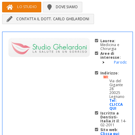
LO STUDIO
DOVE SIAMO
CONTATTA IL DOTT. CARLO GHELARDONI
Laurea:
Medicina e
Chirurgia
Aree di
interesse:
Parodontol
Indirizzo
:
MI
:
Via del
Gigante
28
20025
Legnano
Tel:
CLICCA
QUI
Iscritto a
Dentisti-
Italia.it il
: 14-
02-2011
Sito web:
Clicca qui