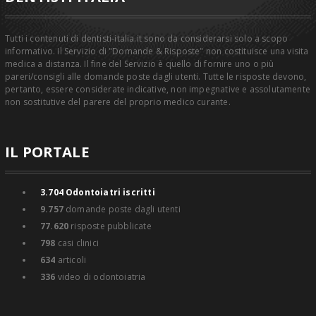
Tutti i contenuti di dentisti-italia.it sono da considerarsi solo a scopo
informativo. Il Servizio di "Domande & Risposte" non costituisce una visita
medica a distanza. Il fine del Servizio è quello di fornire uno o più
pareri/consigli alle domande poste dagli utenti. Tutte le risposte devono,
pertanto, essere considerate indicative, non impegnative e assolutamente
non sostitutive del parere del proprio medico curante.
IL PORTALE
3.704
Odontoiatri iscritti
9.757
domande poste dagli utenti
77.620
risposte pubblicate
798
casi clinici
634
articoli
336
video di odontoiatria