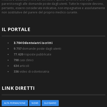
pareri/consigli alle domande poste dagli utenti. Tutte le risposte devono,
pertanto, essere considerate indicative, non impegnative e assolutamente
non sostitutive del parere del proprio medico curante.
IL PORTALE
3.704
Odontoiatri iscritti
9.757
domande poste dagli utenti
77.620
risposte pubblicate
798
casi clinici
634
articoli
336
video di odontoiatria
LINK DIRETTI
ALTA FORMAZIONE
NEWS
GLOSSARIO