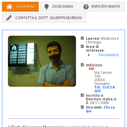
LO STUDIO
DOVE SIAMO
RISPOSTE INVIATE
CONTATTA IL DOTT. GIUSEPPE MURRUNI
Laurea:
Medicina e
Chirurgia
Aree di
interesse:
Parodontologia
Indirizzo
:
MB
:
Via Cavour
15b
20034
Giussano
Tel:
CLICCA
QUI
Iscritto a
Dentisti-Italia.it
il
: 09-11-2009
Sito web:
Clicca
qui