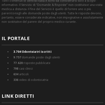
Tutti i contenuti di dentisti-italia.it sono da considerarsi solo a scopo
delle gengive , e all'estetica bianca ossia del
informativo. Il Servizio di "Domande & Risposte" non costituisce una visita
medica a distanza. Il fine del Servizio è quello di fornire uno o più
dente, utilizzando tecniche di chirurgia mucogengivale
pareri/consigli alle domande poste dagli utenti. Tutte le risposte devono,
, una conservativa estetica estremamente curata e una
pertanto, essere considerate indicative, non impegnative e assolutamente
protesica che utilizza i materiali migliori ( ceramiche
non sostitutive del parere del proprio medico curante.
integrali e zirconia ) curata da tecnici di grande
esperienza. Infine si eseguono Visite specialistiche in
Otorinolaringoiatria, Riparazione protesi in giornata
,
Perizie
IL PORTALE
Medico-Legali,
Preventivi gratuiti, visite di controllo
gratuite.
3.704
Odontoiatri iscritti
9.757
domande poste dagli utenti
77.620
risposte pubblicate
798
casi clinici
634
articoli
336
video di odontoiatria
LINK DIRETTI