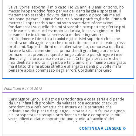
Salve, Vorrei espormi il mio caso: Ho 26 anni e 3 anni or sono, ho
messo l'apparecchio fisso per via dei denti larghi e sporgenti. Il
trattamento sarebbe dovuto durare un anno o poco più ma ad
ora sono passati 3 anni e forse tra 6 mesi potrò toglierlo. Prima di
mettere l'apparecchio non mi sono state date informazioni
fondamentali su quello che mi si sarebbe prospettato; riferite poi
nelle varie sedute. Ad esempio la durata, lo stravolgimento dei
lineamenti e in ultimo la necessità di dover ingrandire
artificialmente i denti tra i canini e gli incisivi superiori che a me
sembra un oltraggio visto che dopo tutto non ho mai avuto grossi
problemi. Sapreste dirmi quali alternative ho, compresa quella di
riavere la situazione simile a prima che di gran lunga preferivo
prima di intraprendere questo lungo calvario per stringere i miei
denti larghi e ora penso non più sani. Ci tengo a precisare che il
mio dentista è molto in gamba e tanti amici me l'hanno consigliato
ma il fatto che mi abbia stretto e allargato i denti più volte mi fa
pensare abbia commesso degli errori. Cordialmente Gino
Pubblicato il 14-03-2012
Caro Signor Gino, la diagnosi Ortodontica è cosa seria e dipende
da una infinità di problemi da valutare con accurato check up
ortodontico e cefalometria che misura delle semirette che
individuano dei piani e degli angoli in base a cui si fa una diagnosi
e si prospetta una terapia ortodontica e che è compreso in più
visite, rilievi di dati e soprattutto uno studio a "tavolino" dei
problemi da correggere. La Diagnosi Ortodontica e la
progettazione terapeutica sono come una progettazione
CONTINUA A LEGGERE
matematica di una espressione, di un problema che la cui
soluzione è in una sequenza di espressioni , numeri e dati e