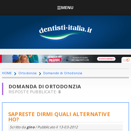
MENU
HOME
Ortodonzia
Domande di Ortodonzia
DOMANDA DI ORTODONZIA
RISPOSTE PUBBLICATE:
8
SAPRESTE DIRMI QUALI ALTERNATIVE
HO?
Scritto da
gino
/ Pubblicato il
13-03-2012