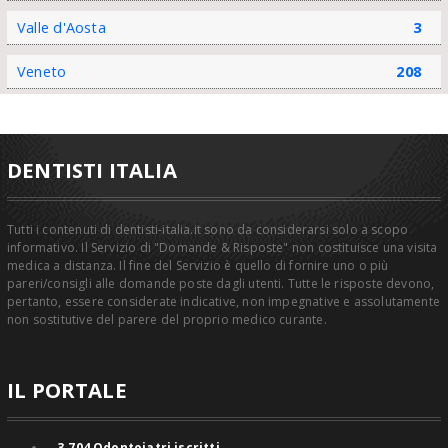
Valle d'Aosta
3
Veneto
208
DENTISTI ITALIA
Tutti i contenuti di dentisti-italia.it sono da considerarsi solo a scopo
informativo. Il Servizio di "Domande & Risposte" non costituisce una visita
medica a distanza. Il fine del Servizio è quello di fornire uno o più
pareri/consigli alle domande poste dagli utenti. Tutte le risposte devono,
pertanto, essere considerate indicative, non impegnative e assolutamente
non sostitutive del parere del proprio medico curante.
IL PORTALE
3.704
Odontoiatri iscritti