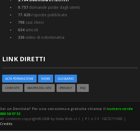
9.757
domande poste dagli utenti
77.620
risposte pubblicate
798
casi clinici
634
articoli
336
video di odontoiatria
LINK DIRETTI
ALTA FORMAZIONE
NEWS
GLOSSARIO
CONTATTI
MAPPA DEL SITO
PRIVACY
FAQ
Sei un Dentista? Per una consulenza gratuita chiama il
numero verde
800 58 97 53
All contents copyright© 2008 by Italia Web s.r.l. | P.I. e C.F. 10272711002 |
Credits