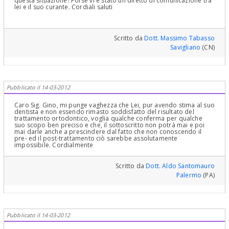
questa situazione? Forse vi è stato un difetto di comunicazione tra
Clinici Complessi ed Ortodonzia e Pedodonzia la figlia Claudia
lei e il suo curante. Cordiali saluti
Petti, in Cagliari.
Scritto da
Dott. Massimo Tabasso
Savigliano
(CN)
Pubblicato il 14-03-2012
Caro Sig. Gino, mi punge vaghezza che Lei, pur avendo stima al suo
dentista e non essendo rimasto soddisfatto del risultato del
trattamento ortodontico, voglia qualche conferma per qualche
suo scopo ben preciso e che, il sottoscritto non potrà mai e poi
mai darle anche a prescindere dal fatto che non conoscendo il
pre- ed il post-trattamento ciò sarebbe assolutamente
impossibile. Cordialmente
Scritto da
Dott. Aldo Santomauro
Palermo
(PA)
Pubblicato il 14-03-2012