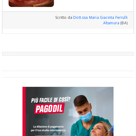
pensa di farlo in bocca; glielo mostra e lei decide se farlo o no. Le
allego una foto di una paziente alla quale ho fatto questo
procedimento: lei è stata entusiasta!
Scritto da
Dott.ssa Maria Giacinta Ferrulli
Altamura
(BA)