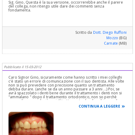
Sig. Gino, Questa è la sua versione, occorrerebbe anche il parere
del collega, non ritengo utile dare dei commenti senza
fondamenta.
Scritto da
Dott. Diego Ruffoni
Mozzo
(BG)
Carnate
(MB)
Pubblicato il 15-03-2012
Caro Signor Gino, sicuramente come hanno scritto i miei colleghi
c'è stato un errore di comunicazione con il suo dentista. Alle volte
non si può prevedere con precisione quanto un trattamento
debba durare. (anche se da un anno passare a 3 anni ...) Poi, se
avrà spazzolato i denti bene durante il trattamento i denti non si
"ammalano " dopo il trattamento ortodontico, non so perchè
pensa di non averli più sani. Il trattamento che dice di ingrandire
alcuni denti è una procedura collaudata che in alcuni casi si fa
CONTINUA A LEGGERE
anche dopo il trattamento ortodontico, non è invalidante e non
intacca i denti. L'unica cosa che, almeno io mi comporto così, lo
dico prima di cominciare il trattamento ortodontico. Forse il suo
dentista non ci aveva pensato o non lo aveva previsto, tuttavia se
starà bene esteticamente è consigliabile farlo. Potrebbe chiedere
al suo dentista di farle la "ceratura diagnostica" ossia le prende le
impronte dei denti e sui modelli "gli ingrandisce i denti" così come