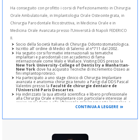
Ha conseguito con profitto i corsi di Perfezionamento in Chirurgia
Orale Ambulatoriale, in Implantologia Orale Osteointegrata, in
Chirurgia Parodontale Ricostruttiva, in Medicina Orale e in
Medicina Orale Avanzata presso l’Università di Napoli FEDERICO
II.
Socio della Società Italiana di Chirurgia Odontostomatologica.
Iscritto all’ ordine di Medici di Salerno al n°711 dal 2002.
Ha seguito corsi formativi internazionali su tematiche
implantari e parodontali con accademici di fama
internazionale come Malo e Wallace. Visiting DDS presso la
New York University-College of Dentistry a Manhattan-
New York
dove ha acquisito Tecniche di Incremento Osseo ai
fini implantoprotesici.
Ha partecipato a uno stage clinico di Chirurgia Implantare
avanzata e anatomia chirurgica tenuto a Parigi dal DDS Pascal
Valentini presso la
Faculté de chirurgie dentaire de
l'Université Paris Descartes
.
Ha indirizzato la sua attività scientifica e libero professionale
alla Chirurgia Orale e Implantare con particolare interesse al
carico immediato e alla
chirurgia minimamente invasiva
, e
dal 2004 ha iniziato a sviluppare una collaborazione
CONTINUA A LEGGERE
scientifico-chirurgica tra Implantologi ed Otorinolaringoiatri in
tema di sinus lift. Membro di gruppi di studio sull’argomento, è
autore di pubblicazioni e Relatore a Congressi su tematiche di
Chirurgia Orale e Parodontale.
Ha partecipato a
numerosi protocolli di ricerca
sperimentali
su metodiche implantari ed ha organizzato vari
convegni inerenti la chirurgia implantare
odontostomatologica.