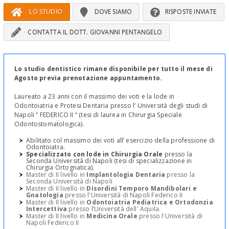
LO STUDIO
DOVE SIAMO
RISPOSTE INVIATE
CONTATTA IL DOTT. GIOVANNI PENTANGELO
Lo studio dentistico rimane disponibile per tutto il mese di
Agosto previa prenotazione appuntamento.
Laureato a 23 anni con il massimo dei voti e la lode in
Odontoiatria e Protesi Dentaria presso l’ Università degli studi di
Napoli “ FEDERICO II “ (tesi di laurea in Chirurgia Speciale
Odontostomatologica).
Abilitato col massimo dei voti all’ esercizio della professione di
Odontoiatra.
Specializzato con lode in Chirurgia Orale
presso la
Seconda Università di Napoli (tesi di specializzazione in
Chirurgia Ortognatica).
Master di II livello in
Implantologia Dentaria
presso la
Seconda Università di Napoli
Master di II livello in
Disordini Temporo Mandibolari e
Gnatologia
presso l'Università di Napoli Federico II
Master di II livello in
Odontoiatria Pediatrica e Ortodonzia
Intercettiva
presso l’Università dell' Aquila.
Master di II livello in
Medicina Orale
presso l'Università di
Napoli Federico II