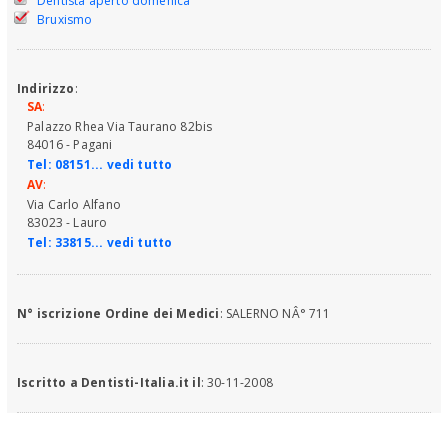
Dentista aperto domenica
Pagani (SA) e Lauro (AV)
Odontoiatra Esperto nella valutazione del danno alla persona
Bruxismo
e
Consulente tecnico
del tribunale di Nocera Inf. (SA) dal
2003.
Consulente Implantologo in numerosi studi del sud Italia.
Indirizzo
:
SA
:
Palazzo Rhea Via Taurano 82bis
84016 - Pagani
Tel:
08151... vedi tutto
AV
:
Via Carlo Alfano
83023 - Lauro
Tel:
33815... vedi tutto
N° iscrizione Ordine dei Medici
: SALERNO NÂ° 711
Iscritto a Dentisti-Italia.it il
: 30-11-2008