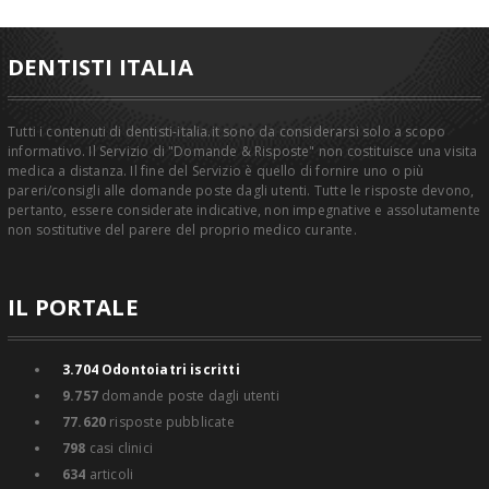
DENTISTI ITALIA
Tutti i contenuti di dentisti-italia.it sono da considerarsi solo a scopo
informativo. Il Servizio di "Domande & Risposte" non costituisce una visita
medica a distanza. Il fine del Servizio è quello di fornire uno o più
pareri/consigli alle domande poste dagli utenti. Tutte le risposte devono,
pertanto, essere considerate indicative, non impegnative e assolutamente
non sostitutive del parere del proprio medico curante.
IL PORTALE
3.704
Odontoiatri iscritti
9.757
domande poste dagli utenti
77.620
risposte pubblicate
798
casi clinici
634
articoli