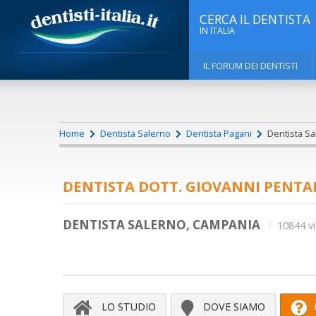
CERCA IL DENTISTA
IN ITALIA
IL FORUM DEI DENTISTI
Home
Dentista Salerno
Dentista Pagani
Dentista Sa
DENTISTA DOTT. GIOVANNI PENT
DENTISTA SALERNO, CAMPANIA
10844 vi
LO STUDIO
DOVE SIAMO