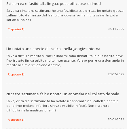
Scialorrea e fastidi alla lingua: possibili cause e rimedi
Salve da circa una settimana ho una fastidiosa scialorrea.. ho notato questa
pallina foto 4 all inizio del frenulo là dove si forma molta saliva. In più ai
lati dx sx ho dei
06-11-2025
Risposte (1)
Ho notato una specie di ''solco'' nella gengiva interna
Salve a tutti, in merito ai miei dubbi mi sono imbattuto in questo sito dove
l'ho trovato fin da subito molto interessante. Volevo porre una domanda in
merito alla mia situazione dentale,
23-02-2025
Risposte (3)
circa tre settimane fa ho notato un'anomalia nel colletto dentale
Salve, circa tre settimane fa ho notato un'anomalia nel colletto dentale
del primo molare inferiore sinistro (visibile in foto). Non riscontro
difficoltà nella masticazione, né
30-01-2024
Risposte (3)