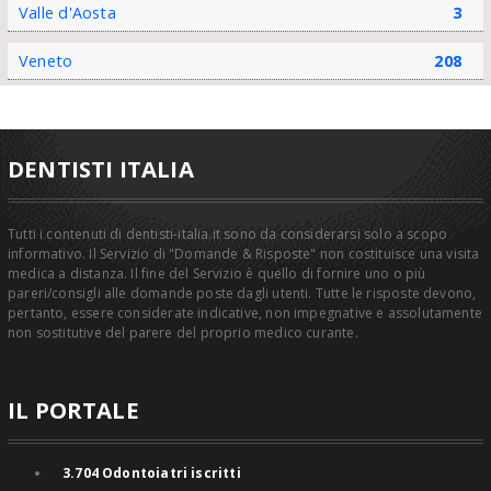
Valle d'Aosta
3
Veneto
208
DENTISTI ITALIA
Tutti i contenuti di dentisti-italia.it sono da considerarsi solo a scopo
informativo. Il Servizio di "Domande & Risposte" non costituisce una visita
medica a distanza. Il fine del Servizio è quello di fornire uno o più
pareri/consigli alle domande poste dagli utenti. Tutte le risposte devono,
pertanto, essere considerate indicative, non impegnative e assolutamente
non sostitutive del parere del proprio medico curante.
IL PORTALE
3.704
Odontoiatri iscritti