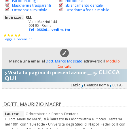
Parodontologia
Endodonzia
Mascherine trasparenti
Sbiancamento dentale
Ortodonzia invisibile
Ortodonzia fissa e mobile
Indirizzo:
RM
:
Viale Mazzini 144
00195 - Roma
Tel:
06606... vedi tutto
Leggi le recensioni
Manda una email al
Dott. Marco Moscato
attraverso il
Modulo
Contatti
CLICCA
Visita la pagina di presentazione
QUI
Lazio
Dentista Roma
00195
DOTT. MAURIZIO MACRI'
Laurea:
Odontoiatria e Protesi Dentaria
Il Dott. Maurizio Macrì, si è laureato in Odontoiatria e Protesi Dentaria
nel 1991 con 110 e lode - Università degli Studi di Napoli Federico II con