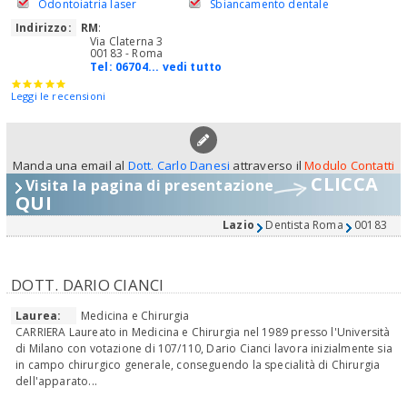
Odontoiatria laser
Sbiancamento dentale
Indirizzo:
RM
:
Via Claterna 3
00183 - Roma
Tel:
06704... vedi tutto
Leggi le recensioni
Manda una email al
Dott. Carlo Danesi
attraverso il
Modulo Contatti
CLICCA
Visita la pagina di presentazione
QUI
Lazio
Dentista Roma
00183
DOTT. DARIO CIANCI
Laurea:
Medicina e Chirurgia
CARRIERA Laureato in Medicina e Chirurgia nel 1989 presso l'Università
di Milano con votazione di 107/110, Dario Cianci lavora inizialmente sia
in campo chirurgico generale, conseguendo la specialità di Chirurgia
dell'apparato...