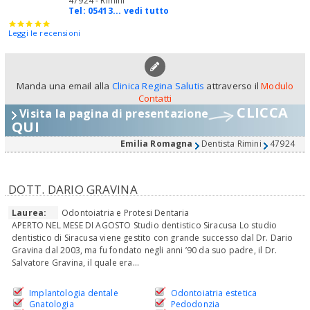
47924 - Rimini
Tel:
05413... vedi tutto
Leggi le recensioni
Manda una email alla
Clinica Regina Salutis
attraverso il
Modulo
Contatti
CLICCA
Visita la pagina di presentazione
QUI
Emilia Romagna
Dentista Rimini
47924
DOTT. DARIO GRAVINA
Laurea:
Odontoiatria e Protesi Dentaria
APERTO NEL MESE DI AGOSTO Studio dentistico Siracusa Lo studio
dentistico di Siracusa viene gestito con grande successo dal Dr. Dario
Gravina dal 2003, ma fu fondato negli anni ’90 da suo padre, il Dr.
Salvatore Gravina, il quale era...
Implantologia dentale
Odontoiatria estetica
Gnatologia
Pedodonzia