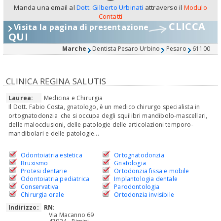
Manda una email al
Dott. Gilberto Urbinati
attraverso il
Modulo
Contatti
CLICCA
Visita la pagina di presentazione
QUI
Marche
Dentista Pesaro Urbino
Pesaro
61100
CLINICA REGINA SALUTIS
Laurea:
Medicina e Chirurgia
Il Dott. Fabio Costa, gnatologo, è un medico chirurgo specialista in
ortognatodonzia che si occupa degli squilibri mandibolo-mascellari,
delle malocclusioni, delle patologie delle articolazioni temporo-
mandibolari e delle patologie...
Odontoiatria estetica
Ortognatodonzia
Bruxismo
Gnatologia
Protesi dentarie
Ortodonzia fissa e mobile
Odontoiatria pediatrica
Implantologia dentale
Conservativa
Parodontologia
Chirurgia orale
Ortodonzia invisibile
Indirizzo:
RN
:
Via Macanno 69