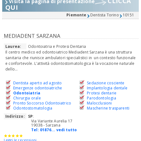
CLICCA
Visita la pagina di presentazione
QUI
Piemonte
Dentista Torino
10151
MEDIADENT SARZANA
Laurea:
Odontoiatria e Protesi Dentaria
Il centro medico ed odontoiatrico Mediadent Sarzana è una struttura
sanitaria che riunisce ambulatori specialistici in un contesto funzionale
e confortevole. L'attività odontostomatologica è la vocazione naturale
dello...
Dentista aperto ad agosto
Sedazione cosciente
Emergenze odontoiatriche
Implantologia dentale
Odontoiatria
Protesi dentarie
Chirurgia orale
Parodontologia
Pronto Soccorso Odontoiatrico
Malocclusioni
Odontostomatologia
Mascherine trasparenti
Indirizzo:
SP
:
Via Variante Aurelia 17
19038 - Sarzana
Tel:
01876... vedi tutto
Leggi le recensioni