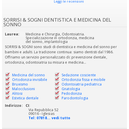
Leggi le recensioni
SORRISI & SOGNI DENTISTICA E MEDICINA DEL
SONNO
Laurea:
Medicina e Chirurgia, Odontoiatria.
Specializzazione in ortodonzia, medicina
del sonno, implantologia
SORRISI & SOGNI sono studi di dentistica e medicina del sonno per
bambini e adulti. La tradizione continua: siamo dentisti dal 1986.
Offriamo un servizio personalizzato di: prevenzione dentale,
ortodonzia, odontoiatria su misura e medicina...
Medicina del sonno
Sedazione cosciente
Ortodonzia invisibile
Ortodonzia fissa e mobile
Bruxismo
Odontoiatria pediatrica
Malocclusioni
Gnatologia
Alitosi
Pedodonzia
Estetica dentale
Parodontologia
Indirizzo:
CI
:
Via Repubblica 52
09016 - Iglesias
Tel:
07818... vedi tutto