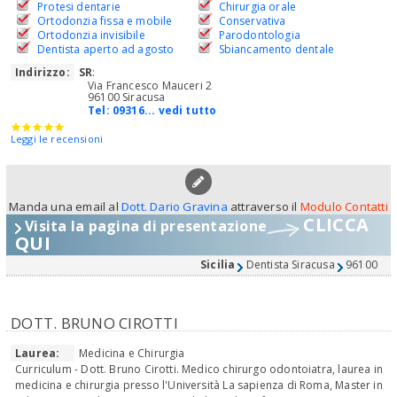
Protesi dentarie
Chirurgia orale
Ortodonzia fissa e mobile
Conservativa
Ortodonzia invisibile
Parodontologia
Dentista aperto ad agosto
Sbiancamento dentale
Indirizzo:
SR
:
Via Francesco Mauceri 2
96100 Siracusa
Tel:
09316... vedi tutto
Leggi le recensioni
Manda una email al
Dott. Dario Gravina
attraverso il
Modulo Contatti
CLICCA
Visita la pagina di presentazione
QUI
Sicilia
Dentista Siracusa
96100
DOTT. BRUNO CIROTTI
Laurea:
Medicina e Chirurgia
Curriculum - Dott. Bruno Cirotti. Medico chirurgo odontoiatra, laurea in
medicina e chirurgia presso l'Università La sapienza di Roma, Master in