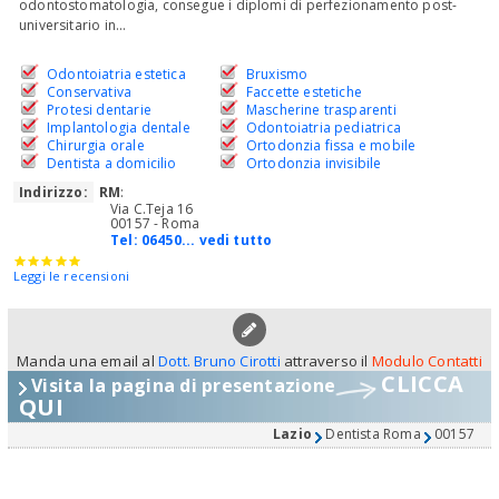
odontostomatologia, consegue i diplomi di perfezionamento post-
universitario in...
Odontoiatria estetica
Bruxismo
Conservativa
Faccette estetiche
Protesi dentarie
Mascherine trasparenti
Implantologia dentale
Odontoiatria pediatrica
Chirurgia orale
Ortodonzia fissa e mobile
Dentista a domicilio
Ortodonzia invisibile
Indirizzo:
RM
:
Via C.Teja 16
00157 - Roma
Tel:
06450... vedi tutto
Leggi le recensioni
Manda una email al
Dott. Bruno Cirotti
attraverso il
Modulo Contatti
CLICCA
Visita la pagina di presentazione
QUI
Lazio
Dentista Roma
00157