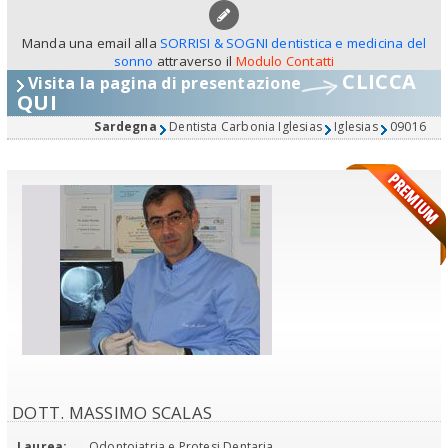
Manda una email alla
SORRISI & SOGNI dentistica e medicina del
sonno
attraverso il
Modulo Contatti
CLICCA
Visita la pagina di presentazione
QUI
Sardegna
Dentista Carbonia Iglesias
Iglesias
09016
DOTT. MASSIMO SCALAS
Laurea:
Odontoiatria e Protesi Dentaria