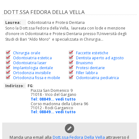
DOTT.SSA FEDORA DELLA VELLA
Laurea:
Odontoiatria e Protesi Dentaria
Sono la Dott.ssa Fedora della Vella, laureata con lode e menzione
d’onore in Odontoiatria e Protesi Dentaria presso l’Università degli
Studi di Bari “Aldo Moro” e specializzata in Chirurgia...
Chirurgia orale
Faccette estetiche
Odontoiatria estetica
Dentista aperto ad agosto
Odontoiatria laser
Bruxismo
Implantologia dentale
Protesi dentarie
Ortodonzia invisibile
Filler labbra
Ortodonzia fissa e mobile
Odontoiatria pediatrica
Indirizzo:
FG
:
Piazza San Domenico 9
71018 - Vico del Gargano
Tel:
08849... vedi tutto
Corso madonna della Libera 96
71012 - Rodi Garganico
Tel:
08849... vedi tutto
Manda una email alla
Dott.ssa Fedora Della Vella
attraverso il