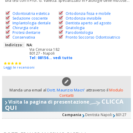
una tesi con il Prof. G. Valletta. Specializzato in Patologie delle mucose...
Odontoiatria estetica
Ortodonzia fissa e mobile
Sedazione cosciente
Ortodonzia invisibile
Implantologia dentale
Dentista aperto ad agosto
Chirurgia orale
Gnatologia
Protesi dentarie
Parodontologia
Conservativa
Pronto Soccorso Odontoiatrico
Indirizzo:
NA
:
Via Cimarosa 182
80127 - Napoli
Tel:
08156... vedi tutto
Leggi le recensioni
Manda una email al
Dott. Maurizio Macri'
attraverso il
Modulo
Contatti
CLICCA
Visita la pagina di presentazione
QUI
Campania
Dentista Napoli
80127