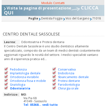
Modulo Contatti
CLICCA
Visita la pagina di presentazione
QUI
Puglia
Dentista Foggia
Vico del Gargano
71018
CENTRO DENTALE SASSOLESE
Laurea:
Odontoiatria e Protesi dentaria
Il Centro Dentale Sassolese è uno studio dentistico altamente
specializzato, composto da un team di medici dentisti costantemente
aggiornati riguardo le novità del settore. I medici specialisti vantano
anni di esperienza pratica ed...
Pedodonzia
Conservativa
Implantologia dentale
Endodonzia
Ortodonzia invisibile
Sbiancamento dentale
Ortodonzia fissa e mobile
Protesi dentarie
Gnatologia
Parodontologia
Odontoiatria
Chirurgia orale
Indirizzo:
MO
:
Via Pia 68
41049 - Sassuolo
Tel:
05368... vedi tutto