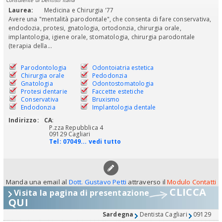
Laurea:
Medicina e Chirurgia '77
Avere una "mentalità parodontale", che consenta di fare conservativa,
endodozia, protesi, gnatologia, ortodonzia, chirurgia orale,
implantologia, igiene orale, stomatologia, chirurgia parodontale
(terapia della...
Parodontologia
Odontoiatria estetica
Chirurgia orale
Pedodonzia
Gnatologia
Odontostomatologia
Protesi dentarie
Faccette estetiche
Conservativa
Bruxismo
Endodonzia
Implantologia dentale
Indirizzo:
CA
:
P.zza Repubblica 4
09129 Cagliari
Tel:
07049... vedi tutto
Manda una email al
Dott. Gustavo Petti
attraverso il
Modulo Contatti
CLICCA
Visita la pagina di presentazione
QUI
Sardegna
Dentista Cagliari
09129