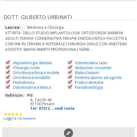
DOTT. GILBERTO URBINATI
Laurea:
Medicina e Chirurgia
ATTIVITA' DELLO STUDIO IMPLANTOLOGIA ORTODONZIA BAMBINI
ADULTI TERAPIA CONSERVATIVA TERAPIA ENDODONTICA FACCETTE E
CORONE IN CERAMICA INTEGRALE CHIRURGIA ORALE CON ANESTESIA
ASSISTITA SBIANCAMENTI PROFESSIONALI IGENE...
Implantologia dentale
Odontoiatria laser
Chirurgia orale
Sedazione cosciente
Ortodonzia fissa e mobile
Malocclusioni
Ortodonzia invisibile
Dentista aperto ad agosto
Pedodonzia
Protesi dentarie
Odontoiatria estetica
Parodontologia
Indirizzo:
PU
:
A. Cecchi 40
61100 Pesaro
Tel:
07212... vedi tutto
Leggi le recensioni