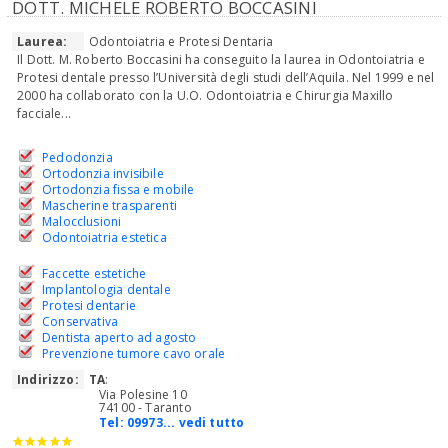
DOTT. MICHELE ROBERTO BOCCASINI
Laurea:
Odontoiatria e Protesi Dentaria
Il Dott. M. Roberto Boccasini ha conseguito la laurea in Odontoiatria e
Protesi dentale presso l’Università degli studi dell’Aquila. Nel 1999 e nel
2000 ha collaborato con la U.O. Odontoiatria e Chirurgia Maxillo
facciale...
Pedodonzia
Ortodonzia invisibile
Ortodonzia fissa e mobile
Mascherine trasparenti
Malocclusioni
Odontoiatria estetica
Faccette estetiche
Implantologia dentale
Protesi dentarie
Conservativa
Dentista aperto ad agosto
Prevenzione tumore cavo orale
Indirizzo:
TA
:
Via Polesine 10
74100 - Taranto
Tel:
09973... vedi tutto