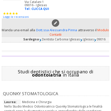
Via Catalani 1
09016 - Iglesias
Tel:
CLICCA QUI
Leggi le recensioni
Manda una email alla
Dott.ssa Alessandra Pinna
attraverso il
Modulo
Contatti
Sardegna
Dentista Carbonia Iglesias
Iglesias
09016
Studi dentistici che si occupano di
odontoiatria
in Italia
QUONKY STOMATOLOGICA
Laurea:
Medicina e Chirurgia
Nello Studio Medico Odontoiatrico Quonky Stomatologica le finalità
centrali sono la diagnostica rapida e approfondita delle condizioni