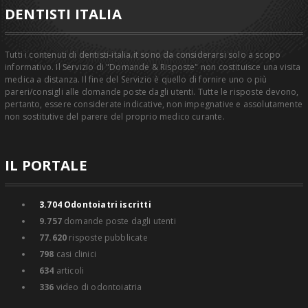
DENTISTI ITALIA
Tutti i contenuti di dentisti-italia.it sono da considerarsi solo a scopo
informativo. Il Servizio di "Domande & Risposte" non costituisce una visita
medica a distanza. Il fine del Servizio è quello di fornire uno o più
pareri/consigli alle domande poste dagli utenti. Tutte le risposte devono,
pertanto, essere considerate indicative, non impegnative e assolutamente
non sostitutive del parere del proprio medico curante.
IL PORTALE
3.704
Odontoiatri iscritti
9.757
domande poste dagli utenti
77.620
risposte pubblicate
798
casi clinici
634
articoli
336
video di odontoiatria