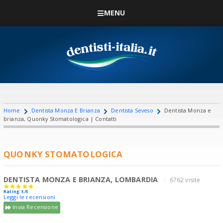
MENU
Home
Dentista Monza E Brianza
Dentista Seveso
Dentista Monza e
brianza, Quonky Stomatologica | Contatti
QUONKY STOMATOLOGICA
DENTISTA MONZA E BRIANZA, LOMBARDIA
6762 visite
Rating: 5/5
Leggi le recensioni
Invia Recensione