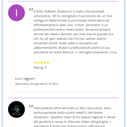
Il Dott. Roberto Zambonin è stata una piacevole
conoscenza. Mi fu consigliato il suo studio da un mio
collega di Paderno che si era trovato molto bene ed
effettivamente è stato così. Il Dott. Zambonin è un
professionista serio e molto bravo. Ho avuto sempre
terrore dei medici dentisti per miei traumi passati ma
con lui ad ogni seduta non ho mai sentito dolore
arrivando anche molte volte a rilassarmi ed
addormentarmi. Brava e professionale anche la sua
assistente di nome Monica. Li consiglio vivamente. Luca.
Rating: 5
luca reggiani
Recensione Google del 03-10-2019
Francamente oltre ad esser un loro caro amico, sono
anche paziente dello studio mediCo del dottor
Zambonin. Qualche mese fa ho dovuto togliere il dente
del giudizio a causa di sfiancati dolori alla gengiva. L
intervento è stato non troppo lungo, efficace ed