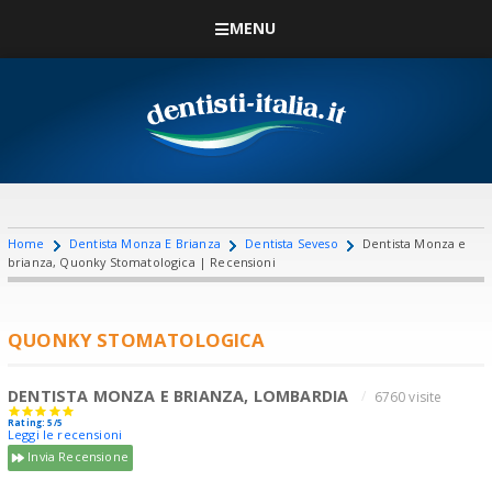
MENU
Home
Dentista Monza E Brianza
Dentista Seveso
Dentista Monza e
brianza, Quonky Stomatologica | Recensioni
QUONKY STOMATOLOGICA
DENTISTA MONZA E BRIANZA, LOMBARDIA
6760 visite
Rating: 5/5
Leggi le recensioni
Invia Recensione