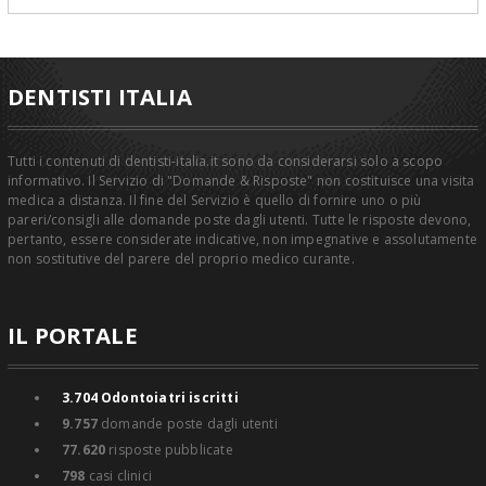
DENTISTI ITALIA
Tutti i contenuti di dentisti-italia.it sono da considerarsi solo a scopo
informativo. Il Servizio di "Domande & Risposte" non costituisce una visita
medica a distanza. Il fine del Servizio è quello di fornire uno o più
pareri/consigli alle domande poste dagli utenti. Tutte le risposte devono,
pertanto, essere considerate indicative, non impegnative e assolutamente
non sostitutive del parere del proprio medico curante.
IL PORTALE
3.704
Odontoiatri iscritti
9.757
domande poste dagli utenti
77.620
risposte pubblicate
798
casi clinici