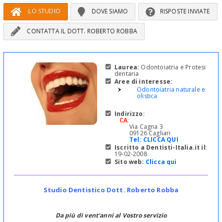
LO STUDIO
DOVE SIAMO
RISPOSTE INVIATE
CONTATTA IL DOTT. ROBERTO ROBBA
Laurea:
Odontoiatria e Protesi
dentaria
Aree di interesse:
Odontoiatria naturale e
olistica
Indirizzo
:
CA
:
Via Cagna 3
09126 Cagliari
Tel:
CLICCA QUI
Iscritto a Dentisti-Italia.it il
:
19-02-2008
Sito web:
Clicca qui
Studio Dentistico Dott. Roberto Robba
Da più di vent'anni al Vostro servizio