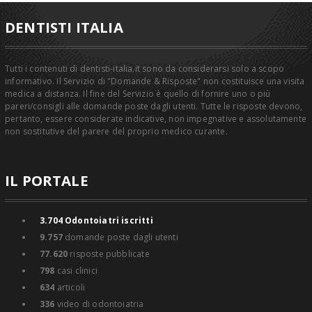
DENTISTI ITALIA
Tutti i contenuti di dentisti-italia.it sono da considerarsi solo a scopo
informativo. Il Servizio di "Domande & Risposte" non costituisce una visita
medica a distanza. Il fine del Servizio è quello di fornire uno o più
pareri/consigli alle domande poste dagli utenti. Tutte le risposte devono,
pertanto, essere considerate indicative, non impegnative e assolutamente
non sostitutive del parere del proprio medico curante.
IL PORTALE
3.704
Odontoiatri iscritti
9.757
domande poste dagli utenti
77.620
risposte pubblicate
798
casi clinici
634
articoli
336
video di odontoiatria