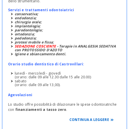
dello strumentario.
Servizi e trattamenti odontoiatrici
conservativa;
endodonzia;
chirurgia orale;
implantologia;
parodontologia;
ortodonzia;
pedodonzia;
protesi mobile e fissa;
SEDAZIONE COSCIENTE
- Terapie in ANALGESIA SEDATIVA
con PROTOSSIDO D'AZOTO
Igiene e sbiancamento denti.
Orario studio dentistico di Castrovillari:
lunedì - mercoledì - giovedì
(orario: dalle 09 alle 12.30 dalle 15 alle 20.00)
sabato
(orario: dalle 09 alle 13,00).
Agevolazioni
Lo studio offre possibilità di dilazionare le spese odontoiatriche
con
finanziamenti a tasso zero
.
CONTINUA A LEGGERE