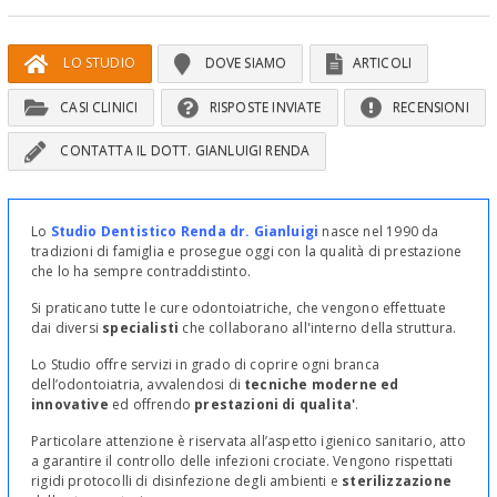
LO STUDIO
DOVE SIAMO
ARTICOLI
CASI CLINICI
RISPOSTE INVIATE
RECENSIONI
CONTATTA IL DOTT. GIANLUIGI RENDA
Lo
Studio Dentistico Renda dr. Gianluigi
nasce nel 1990 da
tradizioni di famiglia e prosegue oggi con la qualità di prestazione
che lo ha sempre contraddistinto.
Si praticano tutte le cure odontoiatriche, che vengono effettuate
dai diversi
specialisti
che collaborano all'interno della struttura.
Lo Studio offre servizi in grado di coprire ogni branca
dell’odontoiatria, avvalendosi di
tecniche moderne ed
innovative
ed offrendo
prestazioni di qualita'
.
Particolare attenzione è riservata all’aspetto igienico sanitario, atto
a garantire il controllo delle infezioni crociate. Vengono rispettati
rigidi protocolli di disinfezione degli ambienti e
sterilizzazione