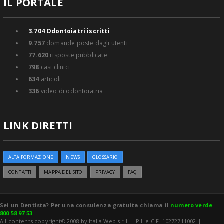
IL PORTALE
3.704
Odontoiatri iscritti
9.757
domande poste dagli utenti
77.620
risposte pubblicate
798
casi clinici
634
articoli
336
video di odontoiatria
LINK DIRETTI
ALTA FORMAZIONE
NEWS
GLOSSARIO
CONTATTI
MAPPA DEL SITO
PRIVACY
FAQ
Sei un Dentista? Per una consulenza gratuita chiama il
numero verde
800 58 97 53
All contents copyright© 2008 by Italia Web s.r.l. | P.I. e C.F. 10272711002 |